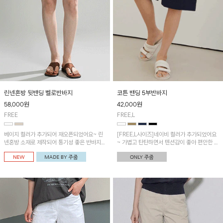
린넨혼방 뒷밴딩 벨로반바지
코튼 밴딩 5부반바지
58,000
원
42,000
원
FREE
FREE,L
베이지 컬러가 추가되어 재오픈되었어요~ 린
[FREE,L사이즈]네이비 컬러가 추가되었어요
넨혼방 소재로 제작되어 통기성 좋은 반바지입
~ 가볍고 탄탄하면서 텐션감이 좋아 편안한 착
니다~ 뒷밴딩으로 편안하며 깔끔한 디자인으
용감! 부담없는 5부 기장으로 어디든 매치하기
로 다양한 코디에 활용가능! 세일러카라 나시
좋아요!
레이어드 블라우스와 함께 코디하시면 더욱 멋
스러워요~