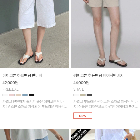
에어코튼 하프밴딩 반바지
썸머코튼 히든밴딩 베이직반바지
42,000
원
44,000
원
FREE,L,XL
S, M, L
가볍고 편안하게 즐기기 좋은 에어코튼 반바
가볍고 부드러운 썸머코튼 소재로 제작된 반바
지! 면스판 소재로 제작되어 부드러운 착용감
지! 심플한 디자인으로 다양한 아이템과 매치
을 제공하며, 베이직한 디자인과 여유 있는 핏
하기 좋아요~
으로 활용도가 높은 아이템이에요~