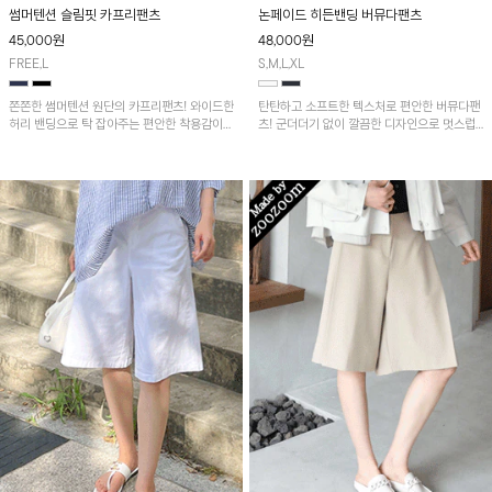
썸머텐션 슬림핏 카프리팬츠
논페이드 히든밴딩 버뮤다팬츠
45,000
원
48,000
원
FREE,L
S,M,L,XL
쫀쫀한 썸머텐션 원단의 카프리팬츠! 와이드한
탄탄하고 소프트한 텍스처로 편안한 버뮤다팬
허리 밴딩으로 탁 잡아주는 편안한 착용감이
츠! 군더더기 없이 깔끔한 디자인으로 멋스럽
며, 활동성이 좋아 데일리룩부터 여름 시즌까
게 입어보실 수 있어요~
지 활용도 높은 아이템입니다!