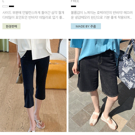
L
FREE
사이드 부분에 언발란스하게 들어간 삼각 절개
볼륨감이 느껴지는 호박라인의 반바지! 매끄러
디테일이 포인트인 반바지! 데일리로 입기 좋
운 냉감메모리 원단으로 기분 좋게 착용되며
아요~
데일리 하게 코디하기 GOOD! '밑단벌룬 쿨메
모리 블라우스'와 함께 착용하시면 더욱 멋스
러워요~