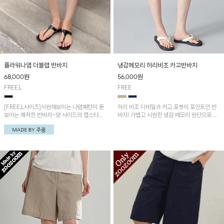
플라워나염 더블랩 반바지
냉감메모리 허리비조 카고반바지
68,000
원
56,000
원
FREE,L
FREE
[FREE,L사이즈]시원해보이는 나염패턴이 돋
허리 비조 디테일과 카고 포켓이 포인트인 반
보이는 쾌적한 반바지~양 사이드의 랩스타일
바지! 가볍고 시원한 냉감 메모리 원단으로 한
디자인으로 스타일리시함을 더해주었어요!
여름에도 쾌적하게 착용됩니다~