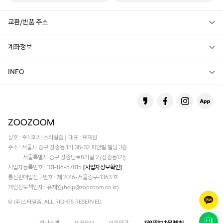
교환/반품 주소
계좌정보
INFO
상호 : 주식회사 스타일줌 | 대표 : 유재원
주소 : 서울시 중구 장충동 1가 38-32 파인빌 빌딩 3층
서울특별시 중구 장충단로8가길 2 (장충동1가)
사업자등록번호 : 101-86-57815
[사업자정보확인]
통신판매업신고번호 : 제 2016-서울중구-1363 호
개인정보책임자 : 유재원(help@zoozoom.co.kr)
© (주)스타일줌. ALL RIGHTS RESERVED.