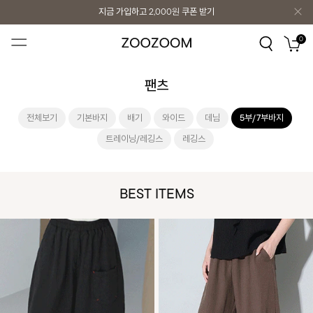
지금 가입하고
2,000원
쿠폰 받기
지금 가입하고
2,000원
쿠폰 받기
0
팬츠
전체보기
기본바지
배기
와이드
데님
5부/7부바지
트레이닝/레깅스
레깅스
BEST ITEMS
이중 레이어드 쿨링반바지
바스락 냉감 커브드반바지
69,000원
54,000원
FREE, L
FREE
앞판에 레이어드 된 듯한 이중 패널 디자인이
카키 컬러가 추가되었어요~ 가볍고 탄탄한 나