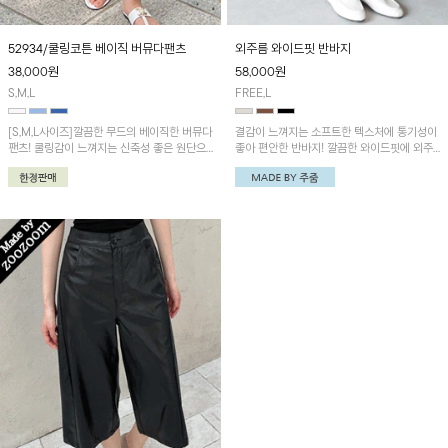
52934/쿨링코튼 베이직 버뮤다팬츠
외주름 와이드핏 반바지
38,000
원
58,000
원
S,M,L
FREE,L
[S,M,L사이즈]깔끔한 무드의 베이직한 버뮤다
결감이 느껴지는 소프트한 텍스처에 통기성이
팬츠! 쿨링감이 느껴지는 신축성 좋은 원단으
좋아 편안한 반바지! 깔끔한 와이드핏에 외주
로 편안하게 입어보실 수 있어요~
름 디테일이 더해져 데일리하게 손이 자주 갈
아이템이에요~