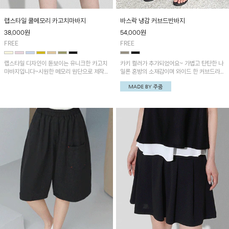
랩스타일 쿨메모리 카고치마바지
바스락 냉감 커브드반바지
38,000
원
54,000
원
FREE
FREE
랩스타일 디자인이 돋보이는 유니크한 카고치
카키 컬러가 추가되었어요~ 가볍고 탄탄한 나
마바지입니다~시원한 메모리 원단으로 제작
일론 혼방의 소재감이며 와이드 한 커브드라인
되어 쾌적하게 착용되는 아이템!
의 실루엣이 멋스러운 팬츠예요~ 또한 뒷밴딩
으로 편안하게 착용된답니다