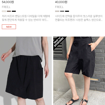
54,000
원
40,000
원
FREE,L
FREE,L
허리 비조와 밴딩스트링 디테일을 더해 체형에
사이드에 핀턱을 잡아주어 멋스러운 실루엣이
맞게 편안하게 착용할 수 있는 반바지! 부드럽
연출되는 하프팬츠! 시원한 슬랙스 원단으로
고 시원한 터치감의 혼방 소재를 사용해 한여
산뜻하게 입어보실 거예요~
름에도 쾌적하게 입기 좋아요~