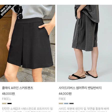
클래식 A라인 스커트팬츠
사이드리버스 썸머쭈리 밴딩반바지
48,000
원
44,000
원
FREE,L
FREE
탄탄한 소재감과 사방스판으로 흐트러지지 않
사이드 부분에 원단의 앞, 뒷면을 활용해 배색