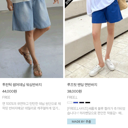
투핀턱 썸머데님 워싱반바지
루즈핏 밴딩 면반바지
44,000
원
38,000
원
FREE
FREE,L
면 100%의 유연하고 탄탄한 데님 원단으로 제
작된 반바지예요! 데일리로 캐주얼하게 입기
[FREE,L사이즈]새롭게 블루 컬러가 추가되었
좋은 아이템이에요~
습니다~! 허리밴딩으로 편안한 착용감~ 매일
데일리하게 즐기기 좋은 캐주얼 팬츠!