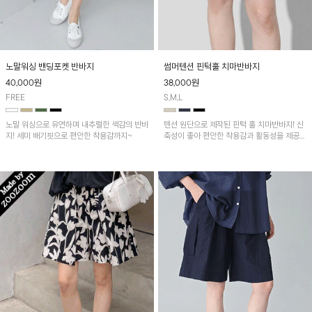
노말워싱 밴딩포켓 반바지
썸머텐션 핀턱훌 치마반바지
40,000
원
38,000
원
FREE
S,M,L
노말 워싱으로 유연하며 내추럴한 색감의 반바
텐션 원단으로 제작된 핀턱 훌 치마반바지! 신
지! 세미 배기핏으로 편안한 착용감까지~
축성이 좋아 편안한 착용감과 활동성을 제공하
며 자연스럽게 살짝 퍼지는 핀턱 훌 라인이 여
성스러운 실루엣을 연출해 줘요~