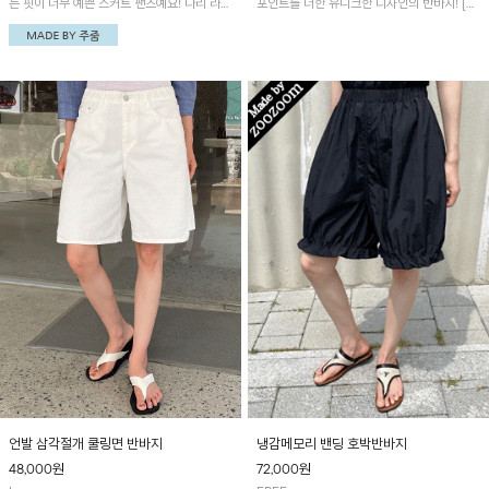
는 핏이 너무 예쁜 스커트 팬츠예요! 다리 라인
포인트를 더한 유니크한 디자인의 반바지! [디
이 예뻐보이는 기장이랍니다~
즈니정품]썸머쭈리 피그워싱 미키후드티셔츠
와 함께 코디하시면 더욱 멋스러워요~
언발 삼각절개 쿨링면 반바지
냉감메모리 밴딩 호박반바지
48,000
원
72,000
원