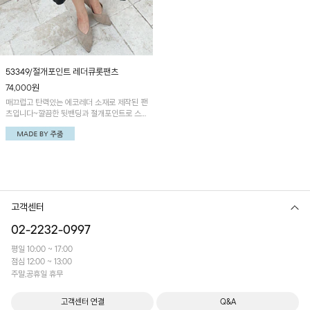
53349/절개포인트 레더큐롯팬츠
74,000
원
매끄럽고 탄력있는 에코레더 소재로 제작된 팬
츠입니다~깔끔한 뒷밴딩과 절개포인트로 스
타일리시한 매력!
고객센터
02-2232-0997
평일 10:00 ~ 17:00
점심 12:00 ~ 13:00
주말,공휴일 휴무
고객센터 연결
Q&A