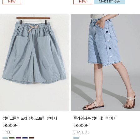
부담 없이 착용하기 좋은 썸머 데일리 아이템
멋스러운 핏을 연출하며, 허리 반밴딩으로 편
입니다~
안한 착용감을 더했습니다. 시원한 냉감 소재
로 가볍고 쾌적하게 즐길 수 있어요~
썸머코튼 빅포켓 밴딩스트링 반바지
플라워자수 썸머데님 반바지
58,000
원
58,000
원
FREE
S, M, L, XL