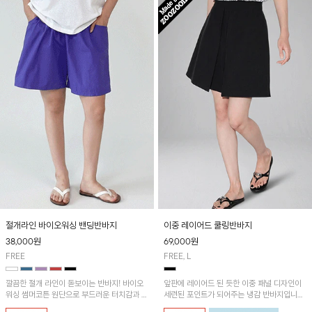
절개라인 바이오워싱 밴딩반바지
이중 레이어드 쿨링반바지
38,000
원
69,000
원
FREE
FREE, L
깔끔한 절개 라인이 돋보이는 반바지! 바이오
앞판에 레이어드 된 듯한 이중 패널 디자인이
워싱 썸머코튼 원단으로 부드러운 터치감과 편
세련된 포인트가 되어주는 냉감 반바지입니다.
안한 느낌을 더했으며 허리 밴딩 디자인으로
자연스럽게 퍼지는 와이드 실루엣이 여유롭고