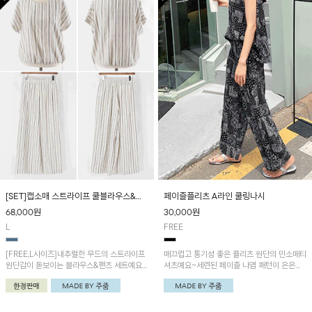
[SET]캡소매 스트라이프 쿨블라우스&밴
페이즐플리츠 A라인 쿨링나시
딩팬츠
68,000
원
30,000
원
L
FREE
[FREE,L사이즈]내추럴한 무드의 스트라이프
매끄럽고 통기성 좋은 플리츠 원단의 민소매티
원단감이 돋보이는 블라우스&팬츠 세트예요!
셔츠예요~세련된 페이즐 나염 패턴이 은은하
쾌적하고 산뜻한 착용감으로 편안하며 밑단 스
게 포인트 되는 제품! '페이즐나염 냉감플리츠
트링과 캡소매 디테일로 세련미 UP!
팬츠'와 세트로 착용하시면 더욱 멋스러워요~