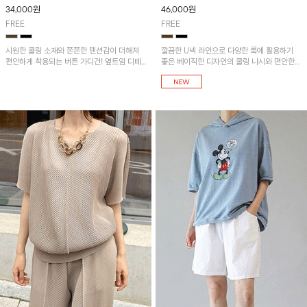
34,000
원
46,000
원
FREE
FREE
시원한 쿨링 소재와 쫀쫀한 텐션감이 더해져
깔끔한 U넥 라인으로 다양한 룩에 활용하기
편안하게 착용되는 버튼 가디건! 옆트임 디테
좋은 베이직한 디자인의 쿨링 나시와 편안한
일로 활동성을 더해줘 가볍게 걸치기 좋은 아
밴딩 팬츠 세트아이템입니다. 가볍고 시원한
이템이에요~ [SET]베이직 U넥 쿨링나시&쿨
소재감으로 쾌적하게 착용되며 쿨링텐션 옆트
링 반바지와 함께 코디하시면 더욱 멋스러워요
임 버튼가디건과 함께 코디하시면 더욱 멋스러
~
워요~