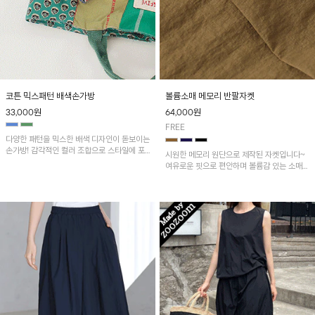
코튼 믹스패턴 배색손가방
볼륨소매 메모리 반팔자켓
33,000
원
64,000
원
FREE
다양한 패턴을 믹스한 배색 디자인이 돋보이는
손가방! 감각적인 컬러 조합으로 스타일에 포
시원한 메모리 원단으로 제작된 자켓입니다~
인트를 더해줍니다. 배색 믹스패턴 썸머코튼
여유로운 핏으로 편안하며 볼륨감 있는 소매로
민소매원피스와 함께 코디하시면 더욱 멋스러
스타일리시함 UP! 투핀턱 메모리 큐롯팬츠와
워요~
함께 코디하시면 더욱 조화롭게 어울린답니다
~!