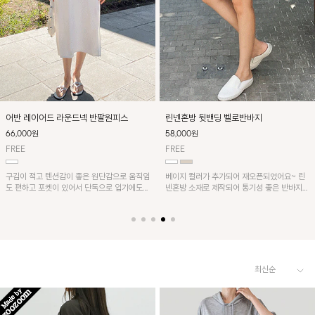
어반 레이어드 라운드넥 반팔원피스
린넨혼방 뒷밴딩 벨로반바지
66,000원
58,000원
FREE
FREE
구김이 적고 텐션감이 좋은 원단감으로 움직임
베이지 컬러가 추가되어 재오픈되었어요~ 린
도 편하고 포켓이 있어서 단독으로 입기에도
넨혼방 소재로 제작되어 통기성 좋은 반바지입
활용성이 좋답니다^^
니다~ 뒷밴딩으로 편안하며 깔끔한 디자인으
로 다양한 코디에 활용가능! 세일러카라 나시
레이어드 블라우스와 함께 코디하시면 더욱 멋
스러워요~