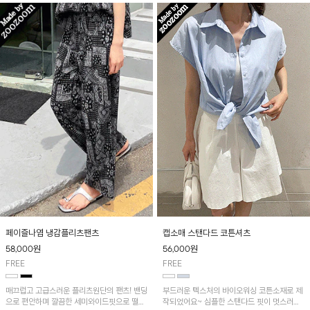
페이즐나염 냉감플리츠팬츠
캡소매 스탠다드 코튼셔츠
58,000
원
56,000
원
FREE
FREE
매끄럽고 고급스러운 플리츠원단의 팬츠! 밴딩
부드러운 텍스처의 바이오워싱 코튼소재로 제
으로 편안하며 깔끔한 세미와이드핏으로 떨어
작되었어요~ 심플한 스탠다드 핏이 멋스러우