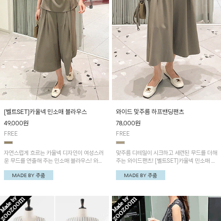
[벨트SET]카울넥 민소매 블라우스
와이드 맞주름 하프밴딩팬츠
49,000
원
78,000
원
FREE
FREE
자연스럽게 흐르는 카울넥 디자인이 여성스러
맞주름 디테일이 시크하고 세련된 무드를 더해
운 무드를 연출해 주는 민소매 블라우스! 와이
주는 와이드팬츠! [벨트SET]카울넥 민소매 블
드 맞주름 하프밴딩팬츠와 함께 코디하시면 더
라우스와 함께 코디하시면 더욱 멋스러워요~
욱 멋스러워요~