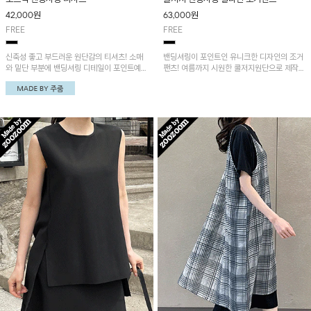
42,000
원
63,000
원
FREE
FREE
신축성 좋고 부드러운 원단감의 티셔츠! 소매
밴딩셔링이 포인트인 유니크한 디자인의 조거
와 밑단 부분에 밴딩셔링 디테일이 포인트예요
팬츠! 여름까지 시원한 쿨저지원단으로 제작되
~ 밴딩셔링 알라딘 조거팬츠와 함께 코디하시
어 편안하게 스타일을 완성할 수 있어요~ 보트
면 더욱 멋스러워요!
넥 밴딩셔링 티셔츠와 함께 코디하시면 더욱
멋스러워요!