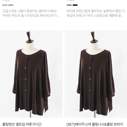
FREE
FREE
고급스러운 나염이 돋보이는 블라우스예요~
바디에 자연스럽게 떨어지는 실루엣과 롱한 기
우아한 무드의 숄 디자인으로 레이어드하기 좋
장감의 원피스!! 허리 스트링으로 체형에 맞게
은 아이템!
핏을 조절할 수 있고 양옆 트임으로 편안한 착
용감을 더해줍니다
쿨링텐션 옆트임 버튼가디건
[SET]베이직 U넥 쿨링나시&쿨링 반바지