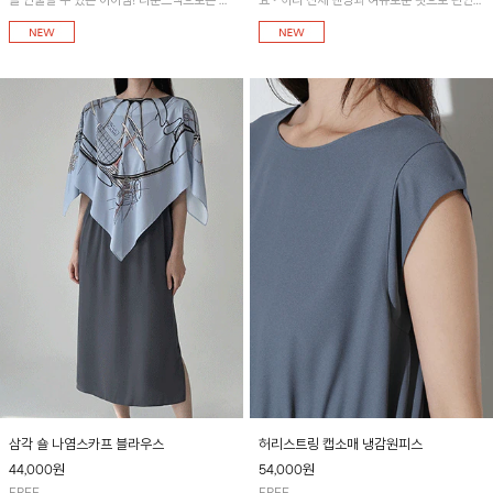
을 연출할 수 있는 아이템! 라운드넥으로는 편
요~ 허리 전체 밴딩과 여유로운 핏으로 편안한
안한 데일리룩을, 오프숄더로는 여성스럽고 세
착용감이에요! 썸머플리츠 밴딩셔링넥 블라우
련된 무드를 연출할 수 있습니다. 플리츠 밴딩
스와 함께 코디하시는 걸 추천드려요~
썸머 와이드 팬츠와 함께 코디하시는 걸 추천
드려요~
삼각 숄 나염스카프 블라우스
허리스트링 캡소매 냉감원피스
44,000
원
54,000
원