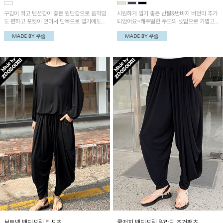
구김이 적고 텐션감이 좋은 원단감으로 움직임
시원하게 입기 좋은 반팔&반바지 버전이 추가
도 편하고 포켓이 있어서 단독으로 입기에도
되었어요~캐주얼한 무드의 셋업으로 가볍고
활용성이 좋답니다^^
산뜻한 소재감이에요~ 신축성이 좋고 편안한
루즈핏으로 데일리 한 셋업으로 착용하기 좋아
요!
보트넥 밴딩셔링 티셔츠
쿨저지 밴딩셔링 알라딘 조거팬츠