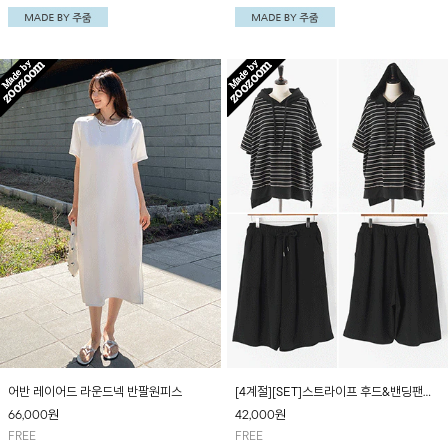
져 멋스러워요~'페이즐플리츠 A라인 쿨링나
며 신축성이 있어 편안하게 착용돼요
시'와 세트로 착용하시는걸 추천드립니다!
어반 레이어드 라운드넥 반팔원피스
[4계절][SET]스트라이프 후드&밴딩팬츠/
긴팔,반팔 선택가능
66,000
원
42,000
원
FREE
FREE