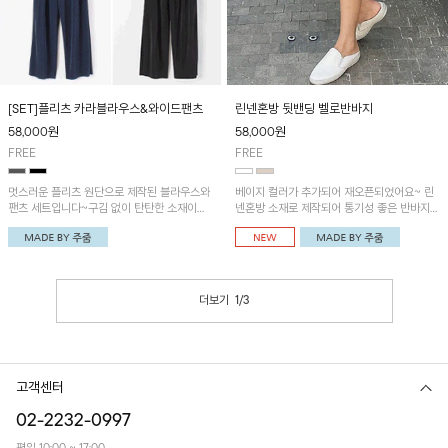
[SET]플리츠 카라블라우스&와이드팬츠
린넨혼방 뒷밴딩 벨로반바지
58,000
원
58,000
원
FREE
FREE
멋스러운 플리츠 원단으로 제작된 블라우스와
베이지 컬러가 추가되어 재오픈되었어요~ 린
팬츠 세트입니다~구김 없이 탄탄한 소재이며
넨혼방 소재로 제작되어 통기성 좋은 반바지입
여유로운 핏으로 편안한 착용감이에요!
니다~ 뒷밴딩으로 편안하며 깔끔한 디자인으
로 다양한 코디에 활용가능! 세일러카라 나시
레이어드 블라우스와 함께 코디하시면 더욱 멋
스러워요~
더보기
1
/
3
고객센터
02-2232-0997