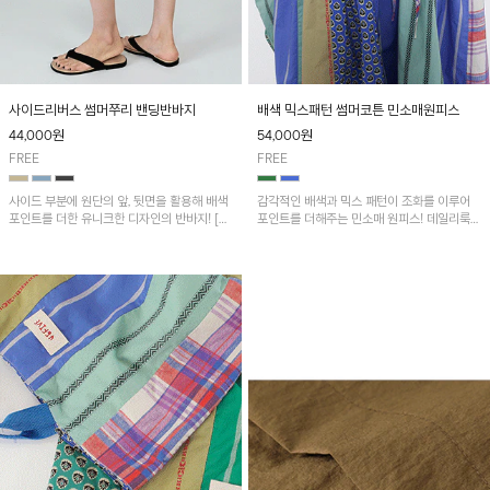
사이드리버스 썸머쭈리 밴딩반바지
배색 믹스패턴 썸머코튼 민소매원피스
44,000
원
54,000
원
FREE
FREE
사이드 부분에 원단의 앞, 뒷면을 활용해 배색
감각적인 배색과 믹스 패턴이 조화를 이루어
포인트를 더한 유니크한 디자인의 반바지! [디
포인트를 더해주는 민소매 원피스! 데일리룩은
즈니정품]썸머쭈리 피그워싱 미키후드티셔츠
물론 휴양지룩까지 다양하게 활용하기 좋은 아
와 함께 코디하시면 더욱 멋스러워요~
이템입니다. 코튼 믹스패턴 배색손가방과 함께
코디하시면 더욱 멋스러워요~