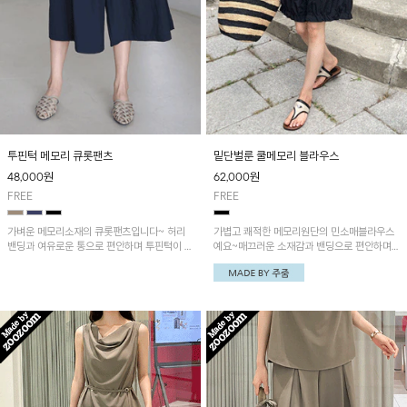
투핀턱 메모리 큐롯팬츠
밑단벌룬 쿨메모리 블라우스
48,000
원
62,000
원
FREE
FREE
가벼운 메모리소재의 큐롯팬츠입니다~ 허리
가볍고 쾌적한 메모리원단의 민소매블라우스
밴딩과 여유로운 통으로 편안하며 투핀턱이 더
예요~매끄러운 소재감과 밴딩으로 편안하며
해져 멋스러운 실루엣! 볼륨소매 메모리 반팔
밑단 벌룬으로 멋스러운 포인트! '냉감메모리
자켓과 함께 코디하시면 더욱 조화롭게 어울린
밴딩 호박반바지'와 함께 코디하시면 잘 어룰
답니다~!
려요~