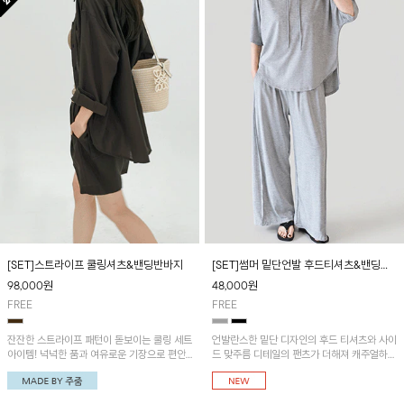
[SET]스트라이프 쿨링셔츠&밴딩반바지
[SET]썸머 밑단언발 후드티셔츠&밴딩팬
츠
98,000
원
48,000
원
FREE
FREE
잔잔한 스트라이프 패턴이 돋보이는 쿨링 세트
언발란스한 밑단 디자인의 후드 티셔츠와 사이
아이템! 넉넉한 품과 여유로운 기장으로 편안
드 맞주름 디테일의 팬츠가 더해져 캐주얼하면
한 무드를 연출해 주며, 셋업은 물론 각각 단독
서도 멋스러운 실루엣을 연출해 주는 아이템!
으로도 활용하기 좋은 아이템이에요~