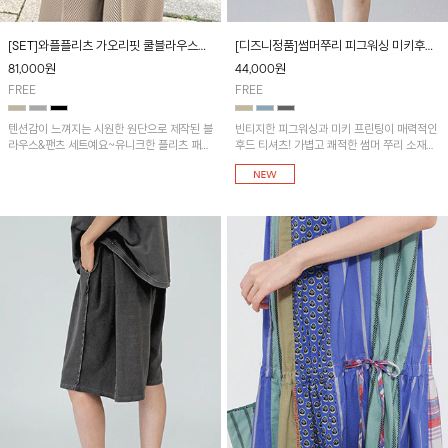
[SET]와플플리츠 가오리핏 쿨블라우스&
[디즈니정품]썸머쭈리 피그워싱 미키후드
조거팬츠
티셔츠
81,000
원
44,000
원
FREE
FREE
텐션감이 느껴지는 시원한 원단으로 제작된 블
빈티지한 피그워싱과 미키 프린팅이 매력적인
라우스&팬츠 세트예요~유니크한 플리츠 패턴
후드 티셔츠! 가볍고 쾌적한 썸머 쭈리 소재로
과 가오리&배기핏으로 멋스러운 느낌!
편안하게 착용할 수 있습니다. 사이드리버스
썸머쭈리 밴딩반바지와 함께 코디하시면 더욱
멋스러워요~