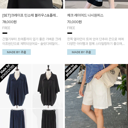
[SET]크레이프 민소매 블라우스&플레어
체크 레이어드 나시원피스
스커트
78,000
원
70,000
원
FREE
FREE
간절기부터 초여름까지 입기 좋은 가벼운 크레
한쪽 옆라인이 트여 있어 단추와 끈으로 여며
이프원단으로 제작되었어요~ 슬릿디테일이
다양한 아이템과 함께 스타일링하기 좋으며,
돋보이는 민소매 블라우스와 여성스러운 플레
앞뒤 구분 없이 라운드넥과 일자넥 두 가지 넥
어 실루엣의 스커트가 세트랍니다
스타일로 착용 가능한 아이템이에요~ 어반 레
이어드 라운드넥 반팔원피스와 함께 코디하시
면 더욱 멋스러워요!