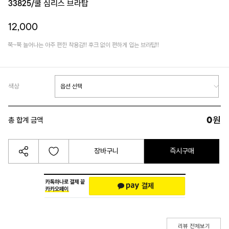
33825/쿨 심리스 브라탑
12,000
쭉~쭉 늘어나는 아주 편한 착용감!! 후크 없이 편하게 입는 브라탑!!
색상
0
원
총 합계 금액
장바구니
즉시구매
리뷰 전체보기