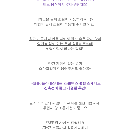
따로 움직이지 않아 편안해요
어깨끈은 길이 조절이 가능하게 제작되
체형에 맞게 조절해 착용해 주시면 되요~
원단도 골지 라인을 넣어줘 일반 속옷 같지 않아
약간 비침이 있는 옷과 착용해주실때
부담스럽지 않다는 장점!!
약간 파임이 있는 옷과
스타일있게 착용해주셔도 좋아요~
나일론, 폴리에스테르, 스판덱스 혼방 소재에요
신축성이 좋고 시원한 촉감!
골지라 약간의 짜임이 느껴지는 원단이랍니다!
두껍지 않고 통기성도 좋아요
FREE 한 사이즈 진행해요
55~77 분들까지 착용가능하니