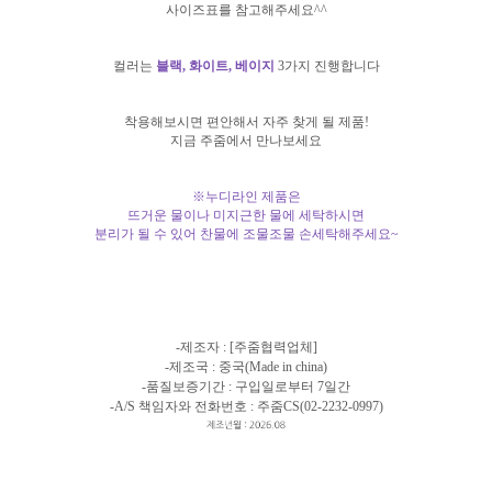
사이즈표를 참고해주세요^^
컬러는
블랙, 화이트, 베이지
3가지 진행합니다
착용해보시면 편안해서 자주 찾게 될 제품!
지금 주줌에서 만나보세요
※누디라인 제품은
뜨거운 물이나 미지근한 물에 세탁하시면
분리가 될 수 있어 찬물에 조물조물 손세탁해주세요~
-제조자 : [주줌협력업체]
-제조국 : 중국(Made in china)
-품질보증기간 : 구입일로부터 7일간
-A/S 책임자와 전화번호 : 주줌CS(02-2232-0997)