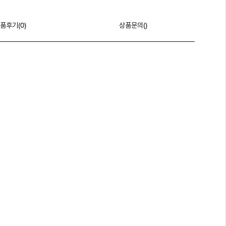
품후기(
0
)
상품문의()