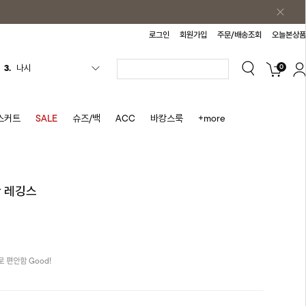
로그인
회원가입
주문/배송조회
오늘본상품
0
4.
티셔츠
5.
플리츠
6.
나시원피스
스커트
SALE
슈즈/백
ACC
바캉스룩
+more
7.
치마반바지
8.
바지
9.
조끼
판 레깅스
10.
자켓
1.
원피스
2.
블라우스
로 편안함 Good!
3.
나시