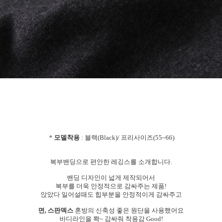
*
모델착용
: 블랙(Black)/ 프리사이즈(55~66)
복부밴딩으로 편안한 레깅스를 소개합니다.
밴딩 디자인이 넓게 제작되어서
복부를 더욱 안정적으로 감싸주는 제품!
앉았다 일어설때도 힙부분을 안정적이게 감싸주고
면, 스판덱스
혼방의 신축성 좋은 원단을 사용했어요
바디라인을 쫙~ 감싸줘 착용감 Good!