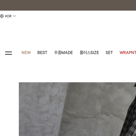
KOR
NEW
BEST
주줌MADE
플러스SIZE
SET
WRAPNT