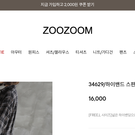
지금 가입하고
2,000원
쿠폰 받기
지금 가입하고
2,000원
쿠폰 받기
IE
아우터
원피스
셔츠/블라우스
티셔츠
니트/가디건
팬츠
34629/하이밴드 스
16,000
[FREE,L 사이즈]넓은 하이밴딩으