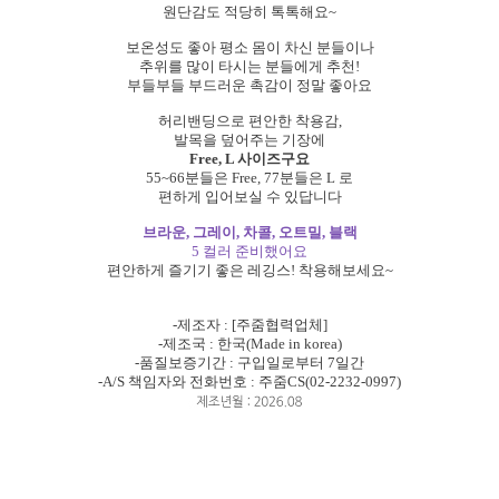
원단감도 적당히 톡톡해요~
보온성도 좋아 평소 몸이 차신 분들이나
추위를 많이 타시는 분들에게 추천!
부들부들 부드러운 촉감이 정말 좋아요
허리밴딩으로 편안한 착용감,
발목을 덮어주는 기장에
Free, L 사이즈구요
55~66분들은 Free, 77분들은 L 로
편하게 입어보실 수 있답니다
브라운, 그레이, 차콜, 오트밀, 블랙
5 컬러 준비했어요
편안하게 즐기기 좋은 레깅스! 착용해보세요~
-제조자 : [주줌협력업체]
-제조국 : 한국(Made in korea)
-품질보증기간 : 구입일로부터 7일간
-A/S 책임자와 전화번호 : 주줌CS(02-2232-0997)