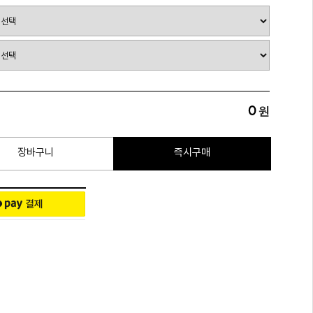
0
원
장바구니
즉시구매