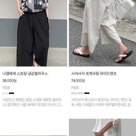
나염배색 스트링 냉감블라우스
시어서커 포켓셔링 와이드팬츠
38,000원
74,000원
FREE
FREE
시원하고 쾌적한 냉감 소재로 제작된 블라우
시어서커 텍스처가 돋보이는 와이드 팬츠! 포
스! 감각적인 나염 배색이 포인트가 되어 고급
켓 셔링 디테일이 더해져 캐주얼하면서도 은은
스럽고 세련된 분위기를 연출하며, 스트링 디
한 포인트를 연출하며, 여유로운 와이드 핏으
테일로 핏 조절이 가능해 다양한 실루엣으로
로 편안하고 멋스러운 실루엣을 완성해 줍니
착용 가능합니다~
다. 가볍고 쾌적한 착용감으로 여름철 데일리
아이템으로 활용하기 좋아요~