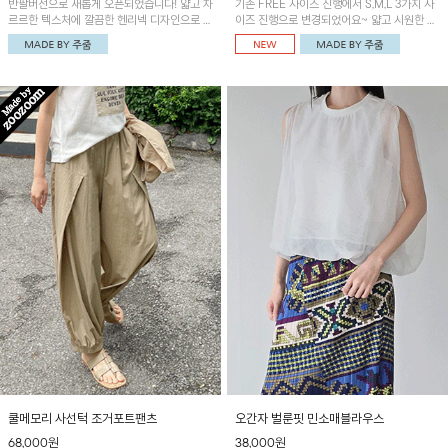
반팔버전으로 새롭게 오픈되었습니다! 얇고 차
기존 FREE 사이즈 진행에서 S,M,L 3가지 사
르르한 텍스처에 깔끔한 헨리넥 디자인으로 제
이즈 진행으로 변경되었어요~ 얇고 시원한 원
작된 블라우스예요~볼륨감있는 소매 셔링과
단으로 제작된 와이드팬츠! 베이직한 디자인으
세련된 나염패턴으로 유니크한 매력 UP!
로 코디 활용도가 높은 아이템이에요~
쿨메모리 사선턱 조거포트팬츠
오간자 벌룬핏 민소매블라우스
68,000원
38,000원