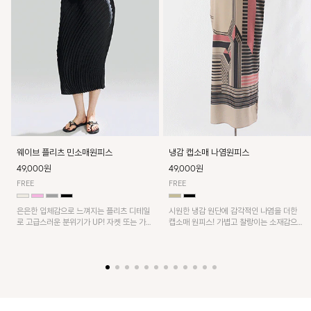
웨이브 플리츠 민소매원피스
냉감 캡소매 나염원피스
49,000원
49,000원
FREE
FREE
은은한 입체감으로 느껴지는 플리츠 디테일
시원한 냉감 원단에 감각적인 나염을 더한
로 고급스러운 분위기가 UP! 자켓 또는 가디
캡소매 원피스! 가볍고 찰랑이는 소재감으로
건과 같이 매치해도 잘 어울린답니다!
쾌적하게 착용되며, 밑단 트임 디테일이 더해
져 활동성을 높였어요~