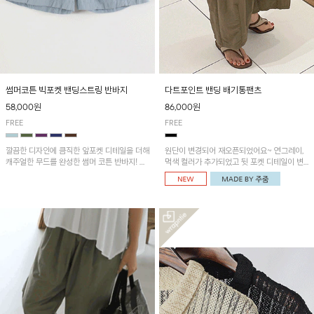
썸머코튼 빅포켓 밴딩스트링 반바지
다트포인트 밴딩 배기통팬츠
58,000원
86,000원
FREE
FREE
깔끔한 디자인에 큼직한 앞포켓 디테일을 더해
원단이 변경되어 재오픈되었어요~ 연그레이,
캐주얼한 무드를 완성한 썸머 코튼 반바지! 허
먹색 컬러가 추가되었고 뒷 포켓 디테일이 변
리 밴딩과 스트링으로 편안한 핏을 연출하며,
경되었습니다~가볍고 시원하게 착용되는 배
가볍고 쾌적한 착용감으로 여름 시즌 내내 데
기통팬츠! 허리밴딩과 여유로운 통으로 편안해
일리 하게 활용하기 좋아요~
매일 손이 자주 갈 아이템!