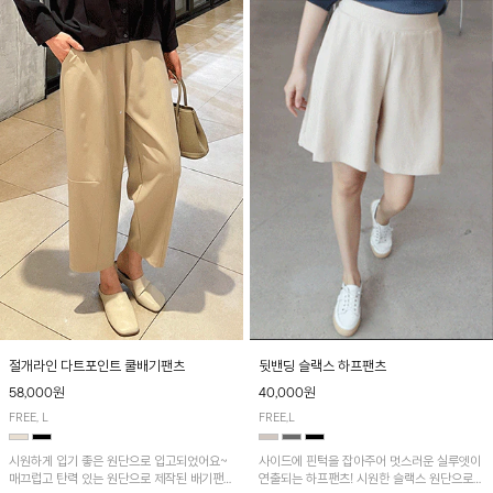
절개라인 다트포인트 쿨배기팬츠
뒷밴딩 슬랙스 하프팬츠
58,000원
40,000원
FREE, L
FREE,L
시원하게 입기 좋은 원단으로 입고되었어요~
사이드에 핀턱을 잡아주어 멋스러운 실루엣이
매끄럽고 탄력 있는 원단으로 제작된 배기팬츠
연출되는 하프팬츠! 시원한 슬랙스 원단으로