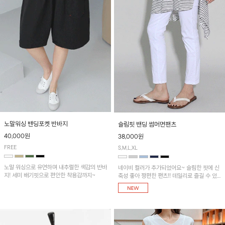
노말워싱 밴딩포켓 반바지
슬림핏 밴딩 썸머면팬츠
40,000원
38,000원
FREE
S,M,L,XL
노말 워싱으로 유연하며 내추럴한 색감의 반바
네이비 컬러가 추가되었어요~ 슬림한 핏에 신
지! 세미 배기핏으로 편안한 착용감까지~
축성 좋아 짱편한 팬츠!! 데일리로 즐길 수 있
는 기본 컬러들로 준비했어요~