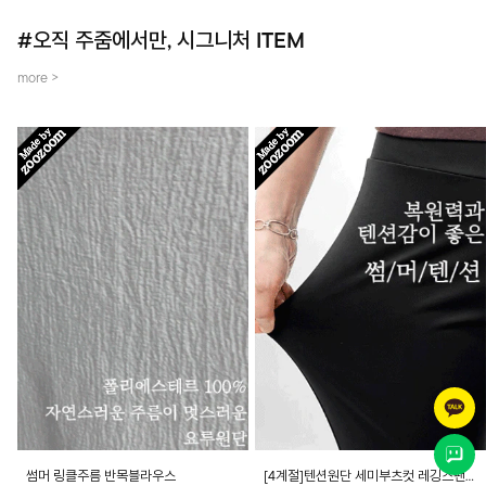
#오직 주줌에서만, 시그니처 ITEM
more >
썸머 링클주름 반목블라우스
[4계절]텐션원단 세미부츠컷 레깅스팬