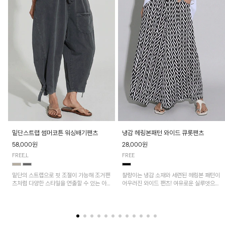
밑단스트랩 썸머코튼 워싱배기팬츠
냉감 헤링본패턴 와이드 큐롯팬츠
58,000원
28,000원
FREE,L
FREE
밑단의 스트랩으로 핏 조절이 가능해 조거팬
찰랑이는 냉감 소재와 세련된 헤링본 패턴이
츠처럼 다양한 스타일을 연출할 수 있는 아
어우러진 와이드 팬츠! 여유로운 실루엣으로
이템! 허리 전체 밴딩과 스트링으로 편안한
활동성이 뛰어나며, 가볍고 시원한 착용감으
착용감이며, 넉넉한 포켓 디테일로 실용성을
로 한여름까지 부담 없이 즐기기 좋은 아이
더했어요~
템입니다.