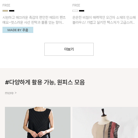
FREE
FREE
시원하고 매끄러운 촉감의 편안한 메모리 팬츠
은은한 비침이 매력적인 오간자 소재의 민소매
예요~멋스러운 사선 핀턱과 볼륨 있는 항아리
블라우스! 가볍고 실키한 텍스처가 고급스러운
핏이 유니크한 아이템!
무드를 더해주며, 벌룬핏 실루엣이 멋스러운
아이템이에요~
더보기
#다양하게 활용 가능, 원피스 모음
more >