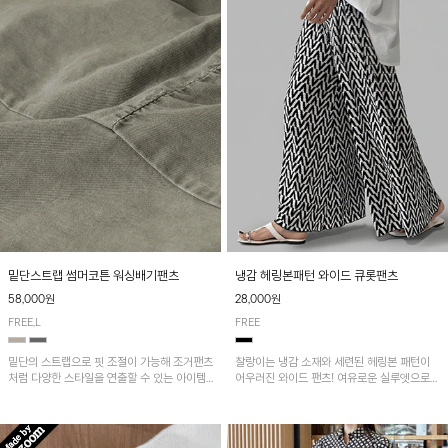
밑단스트랩 썸머코튼 워싱배기팬츠
냉감 헤링본패턴 와이드 큐롯팬츠
58,000원
28,000원
FREE,L
FREE
밑단의 스트랩으로 핏 조절이 가능해 조거팬츠
찰랑이는 냉감 소재와 세련된 헤링본 패턴이
처럼 다양한 스타일을 연출할 수 있는 아이템!
어우러진 와이드 팬츠! 여유로운 실루엣으로
허리 전체 밴딩과 스트링으로 편안한 착용감이
활동성이 뛰어나며, 가볍고 시원한 착용감으로
며, 넉넉한 포켓 디테일로 실용성을 더했어요~
한여름까지 부담 없이 즐기기 좋은 아이템입니
다.