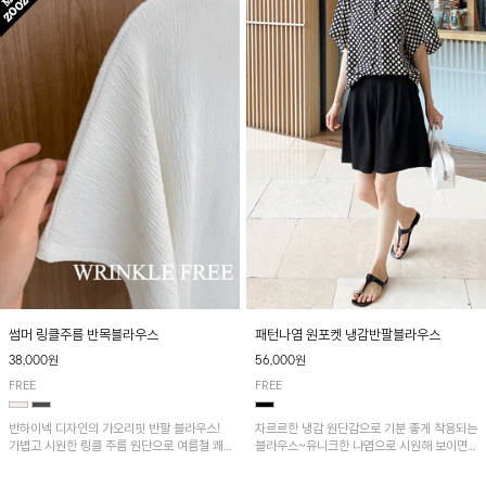
패턴나염 원포켓 냉감반팔블라우스
썸머 링클주름 반목블라우스
56,000원
38,000원
FREE
FREE
차르르한 냉감 원단감으로 기분 좋게 착용되는
반하이넥 디자인의 가오리핏 반팔 블라우스!
블라우스~유니크한 나염으로 시원해 보이면
가볍고 시원한 링클 주름 원단으로 여름철 쾌
서 흐르는 핏이 멋스러운 아이템!
적하게 즐기기 좋은 아이템이에요~