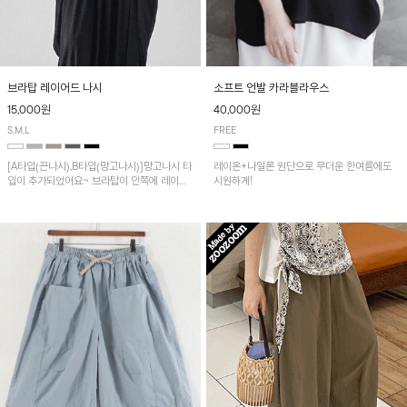
브라탑 레이어드 나시
소프트 언발 카라블라우스
15,000원
40,000원
S,M,L
FREE
[A타입(끈나시),B타입(망고나시)]망고나시 타
레이온+나일론 원단으로 무더운 한여름에도
입이 추가되었어요~ 브라탑이 안쪽에 레이어
시원하게!
드 되어 실용적인 나시!