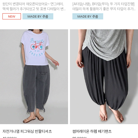
원단이 변경되어 재오픈되었어요~ 연그레이,
[A타입(나염), B타입(무지) 두 가지 타입진행]
먹색 컬러가 추가되었고 뒷 포켓 디테일이 변
데일리 하게 활용하기 좋은 무지 타입이 추가
경되었습니다~가볍고 시원하게 착용되는 배
되었어요~ 볼륨감 있는 항아리핏 실루엣이 유
기통팬츠! 허리밴딩과 여유로운 통으로 편안해
니크하며 포켓디테일이 POINT!
매일 손이 자주 갈 아이템!
자전거나염 피그워싱 반팔티셔츠
썸머레이온 하렘 배기팬츠