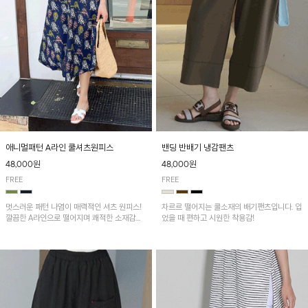
애니멀패턴 A라인 쿨셔츠원피스
밴딩 반배기 냉감팬츠
48,000원
48,000원
FREE
FREE
멋스러운 패턴 나염이 매력적인 셔츠 원피스!
차르르 떨어지는 쿨소재의 배기팬츠입니다. 입
깔끔한 A라인으로 떨어지며 쾌적한 소재감으
었을 때 편하고 시원한 착용감!
로 산뜻하게 착용돼요~