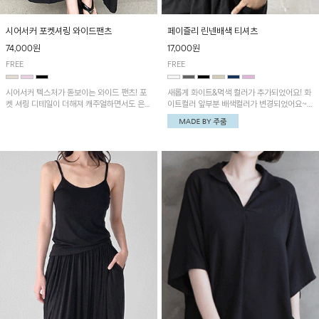
시어서커 포켓셔링 와이드팬츠
페이즐리 린넨배색 티셔츠
74,000원
17,000원
FREE
FREE
시어서커 텍스처가 돋보이는 와이드 팬츠! 포
새롭게 화이트&먹색 컬러가 추가되었어요! 화
켓 셔링 디테일이 더해져 캐주얼하면서도 은은
이트컬러 앞부분 배색컬러가 변경되었어요~
한 포인트를 연출하며, 여유로운 와이드 핏으
중앙 린넨배색으로 유니크하면서 페이즐리 패
로 편안하고 멋스러운 실루엣을 완성해 줍니
턴으로 감각적인 분위기를 연출이 가능한 티셔
다. 가볍고 쾌적한 착용감으로 여름철 데일리
츠!
아이템으로 활용하기 좋아요~