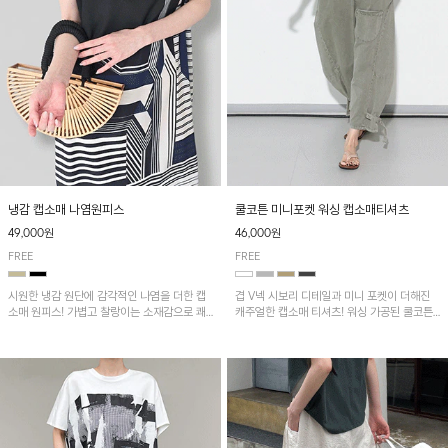
냉감 캡소매 나염원피스
쿨코튼 미니포켓 워싱 캡소매티셔츠
49,000원
46,000원
FREE
FREE
시원한 냉감 원단에 감각적인 나염을 더한 캡
겹 V넥 시보리 디테일과 미니 포켓이 더해진
소매 원피스! 가볍고 찰랑이는 소재감으로 쾌
캐주얼한 캡소매 티셔츠! 워싱 가공된 쿨코튼
적하게 착용되며, 밑단 트임 디테일이 더해져
원단으로 통기성이 좋아 쾌적하게 착용되며 다
활동성을 높였어요~
양한 하의와 매치하기 좋은 아이템입니다~