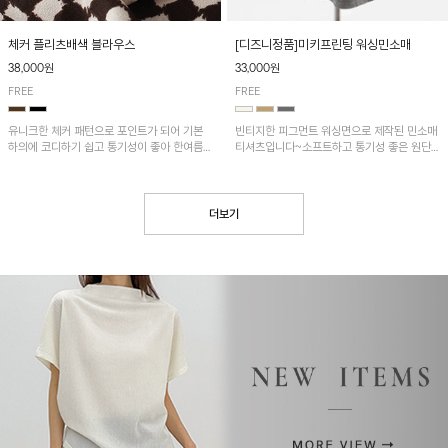
[디즈니정품]미키프린팅 워싱민소매
체커 플리츠배색 블라우스
33,000원
38,000원
FREE
FREE
빈티지한 피그먼트 워싱면으로 제작된 민소매
유니크한 체커 패턴으로 포인트가 되어 기본
티셔츠입니다~소프트하고 통기성 좋은 원단
하의에 코디하기 쉽고 통기성이 좋아 한여름에
으로 편안하면서 유니크한 프린팅이 POINT!
도 시원하게 착용하기 좋답니다~
더보기