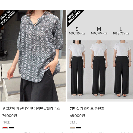
입니다! 유니크한 다트절개 포인트가 돋보이며
산뜻하게 입어보실 거예요~
뒷밴딩으로 편안하게~
텐셀혼방 패턴나염 헨리넥반팔블라우스
썸머실키 와이드 통팬츠
74,000원
68,000원
FREE
S,M,L