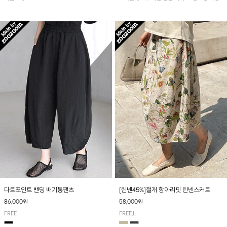
아 여름철 시원하게 착용하기 좋아요~
다트포인트 밴딩 배기통팬츠
[린넨45%]절개 항아리핏 린넨스커트
86,000원
58,000원
FREE
FREE,L