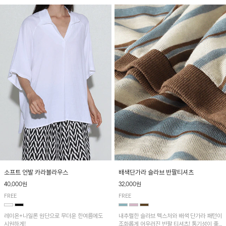
소프트 언발 카라블라우스
배색단가라 슬라브 반팔티셔츠
40,000원
32,000원
FREE
FREE
레이온+나일론 원단으로 무더운 한여름에도
내추럴한 슬라브 텍스처와 배색 단가라 패턴이
시원하게!
조화롭게 어우러진 반팔 티셔츠! 통기성이 좋