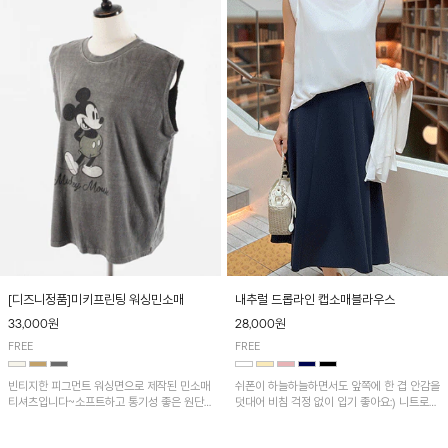
[디즈니정품]미키프린팅 워싱민소매
내추럴 드롭라인 캡소매블라우스
33,000원
28,000원
FREE
FREE
빈티지한 피그먼트 워싱면으로 제작된 민소매
쉬폰이 하늘하늘하면서도 앞쪽에 한 겹 안감을
티셔츠입니다~소프트하고 통기성 좋은 원단
덧대어 비침 걱정 없이 입기 좋아요:) 니트로
으로 편안하면서 유니크한 프린팅이 POINT!
배색된 어깨 캡소매가 자연스럽게 감싸주어 세
련된 무드를 연출 해준답니다~