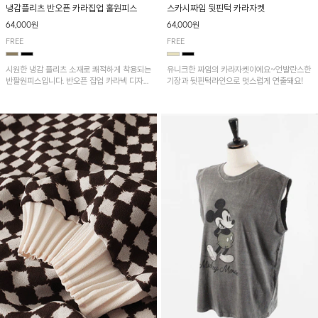
냉감플리츠 반오픈 카라집업 훌원피스
스카시짜임 뒷핀턱 카라자켓
64,000원
64,000원
FREE
FREE
시원한 냉감 플리츠 소재로 쾌적하게 착용되는
유니크한 짜임의 카라자켓이에요~언발란스한
반팔원피스입니다. 반오픈 집업 카라넥 디자인
기장과 뒷핀턱라인으로 멋스럽게 연출돼요!
이 깔끔한 포인트를 더해주며, 자연스럽게 퍼
지는 훌 실루엣이 여성스러운 분위기를 연출해
줘요~