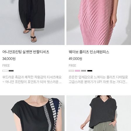
어니언프린팅 실켓면 반팔티셔츠
웨이브 플리츠 민소매원피스
34,000원
49,000원
FREE
FREE
부드러운 촉감과 쾌적한 착용감의 티셔츠에요
은은한 입체감으로 느껴지는 플리츠 디테일로
~ 어니언 프린팅이 포인트가 되어 멋스러운 아
고급스러운 분위기가 UP! 자켓 또는 가디건과
이템!!
같이 매치해도 잘 어울린답니다!