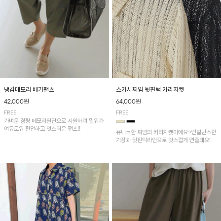
냉감메모리 배기팬츠
스카시짜임 뒷핀턱 카라자켓
42,000원
64,000원
FREE
FREE
가벼운 경량 메모리원단으로 시원하며 밑위가
여유로워 편안하고 멋스러운 팬츠!!
유니크한 짜임의 카라자켓이에요~언발란스한
기장과 뒷핀턱라인으로 멋스럽게 연출돼요!