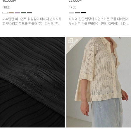
40,000원
29,000원
FREE
FREE
내추럴한 피그먼트 워싱감이 더해져 빈티지하
허리와 밑단 밴딩의 자연스러운 주름 디테일이
고 멋스러운 무드를 연출해 주는 티셔츠! 편안
멋스러운 핏을 연출하는 팬츠! 찰랑이는 레이
한 루즈핏으로 여유롭게 착용하기 좋은 아이템
온 소재로 가볍고 시원하게 착용되며, 여유로
이에요~
운 실루엣으로 활동성이 좋아 데일리 하게 즐
기기 좋은 아이템입니다~