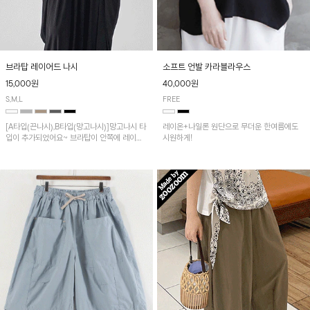
브라탑 레이어드 나시
소프트 언발 카라블라우스
15,000원
40,000원
S,M,L
FREE
[A타입(끈나시),B타입(망고나시)]망고나시 타
레이온+나일론 원단으로 무더운 한여름에도
입이 추가되었어요~ 브라탑이 안쪽에 레이어
시원하게!
드 되어 실용적인 나시!