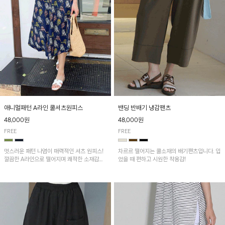
애니멀패턴 A라인 쿨셔츠원피스
밴딩 반배기 냉감팬츠
48,000원
48,000원
FREE
FREE
멋스러운 패턴 나염이 매력적인 셔츠 원피스!
차르르 떨어지는 쿨소재의 배기팬츠입니다. 입
깔끔한 A라인으로 떨어지며 쾌적한 소재감으
었을 때 편하고 시원한 착용감!
로 산뜻하게 착용돼요~