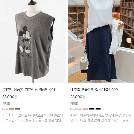
[디즈니정품]미키프린팅 워싱민소매
내추럴 드롭라인 캡소매블라우스
33,000원
28,000원
FREE
FREE
빈티지한 피그먼트 워싱면으로 제작된 민소매
쉬폰이 하늘하늘하면서도 앞쪽에 한 겹 안감을
티셔츠입니다~소프트하고 통기성 좋은 원단
덧대어 비침 걱정 없이 입기 좋아요:) 니트로
으로 편안하면서 유니크한 프린팅이 POINT!
배색된 어깨 캡소매가 자연스럽게 감싸주어 세
련된 무드를 연출 해준답니다~