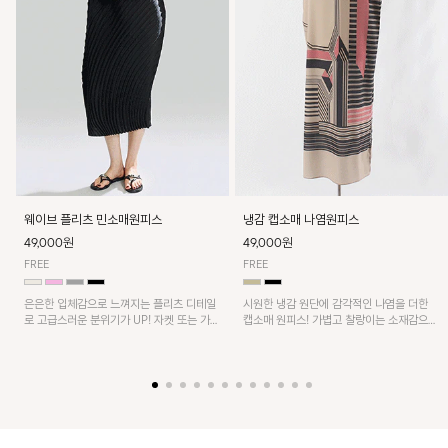
웨이브 플리츠 민소매원피스
냉감 캡소매 나염원피스
49,000원
49,000원
FREE
FREE
은은한 입체감으로 느껴지는 플리츠 디테일
시원한 냉감 원단에 감각적인 나염을 더한
로 고급스러운 분위기가 UP! 자켓 또는 가디
캡소매 원피스! 가볍고 찰랑이는 소재감으로
건과 같이 매치해도 잘 어울린답니다!
쾌적하게 착용되며, 밑단 트임 디테일이 더해
져 활동성을 높였어요~