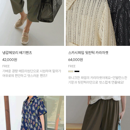
냉감메모리 배기팬츠
스카시짜임 뒷핀턱 카라자켓
42,000원
64,000원
FREE
FREE
가벼운 경량 메모리원단으로 시원하며 밑위가
여유로워 편안하고 멋스러운 팬츠!!
유니크한 짜임의 카라자켓이에요~언발란스한
기장과 뒷핀턱라인으로 멋스럽게 연출돼요!