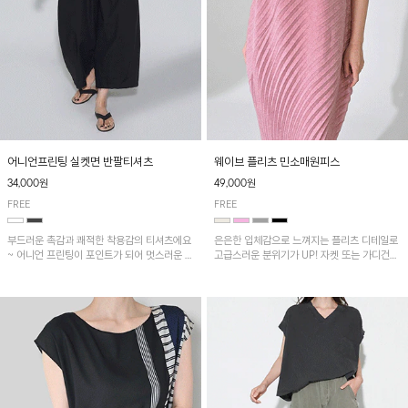
어니언프린팅 실켓면 반팔티셔츠
웨이브 플리츠 민소매원피스
34,000원
49,000원
FREE
FREE
부드러운 촉감과 쾌적한 착용감의 티셔츠에요
은은한 입체감으로 느껴지는 플리츠 디테일로
~ 어니언 프린팅이 포인트가 되어 멋스러운 아
고급스러운 분위기가 UP! 자켓 또는 가디건과
이템!!
같이 매치해도 잘 어울린답니다!