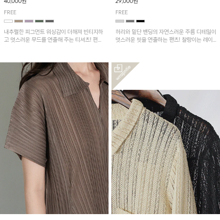
40,000원
29,000원
FREE
FREE
내추럴한 피그먼트 워싱감이 더해져 빈티지하
허리와 밑단 밴딩의 자연스러운 주름 디테일이
고 멋스러운 무드를 연출해 주는 티셔츠! 편안
멋스러운 핏을 연출하는 팬츠! 찰랑이는 레이
한 루즈핏으로 여유롭게 착용하기 좋은 아이템
온 소재로 가볍고 시원하게 착용되며, 여유로
이에요~
운 실루엣으로 활동성이 좋아 데일리 하게 즐
기기 좋은 아이템입니다~