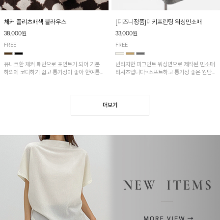
[디즈니정품]미키프린팅 워싱민소매
체커 플리츠배색 블라우스
33,000원
38,000원
FREE
FREE
빈티지한 피그먼트 워싱면으로 제작된 민소매
유니크한 체커 패턴으로 포인트가 되어 기본
티셔츠입니다~소프트하고 통기성 좋은 원단
하의에 코디하기 쉽고 통기성이 좋아 한여름에
으로 편안하면서 유니크한 프린팅이 POINT!
도 시원하게 착용하기 좋답니다~
더보기