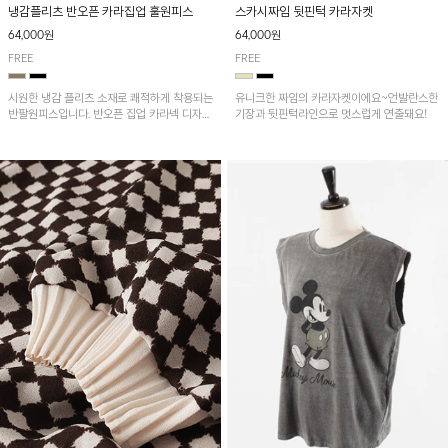
냉감플리츠 반오픈 카라집업 훌원피스
스카시짜임 뒷핀턱 카라자켓
64,000원
64,000원
FREE
FREE
시원한 냉감 플리츠 소재로 쾌적하게 착용되는
유니크한 짜임의 카라자켓이에요~언발란스한
반팔원피스입니다. 반오픈 집업 카라넥 디자인
기장과 뒷핀턱라인으로 멋스럽게 연출돼요!
이 깔끔한 포인트를 더해주며, 자연스럽게 퍼
지는 훌 실루엣이 여성스러운 분위기를 연출해
줘요~