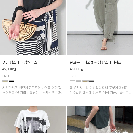
냉감 캡소매 나염원피스
쿨코튼 미니포켓 워싱 캡소매티셔츠
49,000원
46,000원
FREE
FREE
시원한 냉감 원단에 감각적인 나염을 더한 캡
겹 V넥 시보리 디테일과 미니 포켓이 더해진
소매 원피스! 가볍고 찰랑이는 소재감으로 쾌
캐주얼한 캡소매 티셔츠! 워싱 가공된 쿨코튼
적하게 착용되며, 밑단 트임 디테일이 더해져
원단으로 통기성이 좋아 쾌적하게 착용되며 다
활동성을 높였어요~
양한 하의와 매치하기 좋은 아이템입니다~