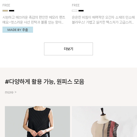
FREE
FREE
시원하고 매끄러운 촉감의 편안한 메모리 팬츠
은은한 비침이 매력적인 오간자 소재의 민소매
예요~멋스러운 사선 핀턱과 볼륨 있는 항아리
블라우스! 가볍고 실키한 텍스처가 고급스러운
핏이 유니크한 아이템!
무드를 더해주며, 벌룬핏 실루엣이 멋스러운
아이템이에요~
더보기
#다양하게 활용 가능, 원피스 모음
more >