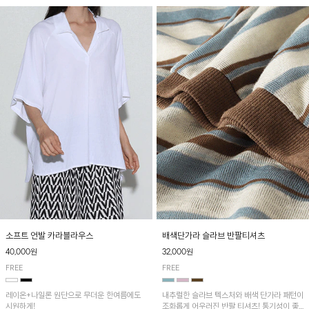
소프트 언발 카라블라우스
배색단가라 슬라브 반팔티셔츠
40,000원
32,000원
FREE
FREE
레이온+나일론 원단으로 무더운 한여름에도
내추럴한 슬라브 텍스처와 배색 단가라 패턴이
시원하게!
조화롭게 어우러진 반팔 티셔츠! 통기성이 좋