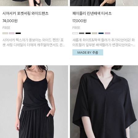
시어서커 포켓셔링 와이드팬츠
페이즐리 린넨배색 티셔츠
74,000원
17,000원
FREE
FREE
시어서커 텍스처가 돋보이는 와이드 팬츠! 포
새롭게 화이트&먹색 컬러가 추가되었어요! 화
켓 셔링 디테일이 더해져 캐주얼하면서도 은은
이트컬러 앞부분 배색컬러가 변경되었어요~
한 포인트를 연출하며, 여유로운 와이드 핏으
중앙 린넨배색으로 유니크하면서 페이즐리 패
로 편안하고 멋스러운 실루엣을 완성해 줍니
턴으로 감각적인 분위기를 연출이 가능한 티셔
다. 가볍고 쾌적한 착용감으로 여름철 데일리
츠!
아이템으로 활용하기 좋아요~