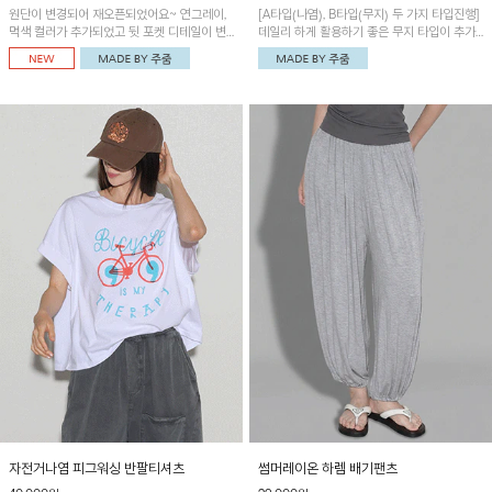
원단이 변경되어 재오픈되었어요~ 연그레이,
[A타입(나염), B타입(무지) 두 가지 타입진행]
먹색 컬러가 추가되었고 뒷 포켓 디테일이 변
데일리 하게 활용하기 좋은 무지 타입이 추가
경되었습니다~가볍고 시원하게 착용되는 배
되었어요~ 볼륨감 있는 항아리핏 실루엣이 유
기통팬츠! 허리밴딩과 여유로운 통으로 편안해
니크하며 포켓디테일이 POINT!
매일 손이 자주 갈 아이템!
자전거나염 피그워싱 반팔티셔츠
썸머레이온 하렘 배기팬츠