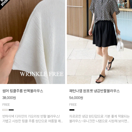
패턴나염 원포켓 냉감반팔블라우스
썸머 링클주름 반목블라우스
56,000원
38,000원
FREE
FREE
차르르한 냉감 원단감으로 기분 좋게 착용되는
반하이넥 디자인의 가오리핏 반팔 블라우스!
블라우스~유니크한 나염으로 시원해 보이면
가볍고 시원한 링클 주름 원단으로 여름철 쾌
서 흐르는 핏이 멋스러운 아이템!
적하게 즐기기 좋은 아이템이에요~