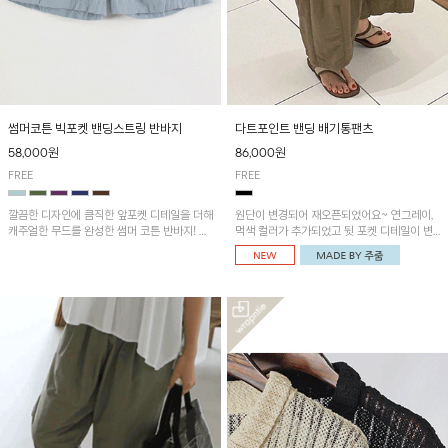
썸머코튼 빅포켓 밴딩스트링 반바지
다트포인트 밴딩 배기통팬츠
58,000원
86,000원
FREE
FREE
깔끔한 디자인에 큼직한 앞포켓 디테일을 더해
원단이 변경되어 재오픈되었어요~ 연그레이,
캐주얼한 무드를 완성한 썸머 코튼 반바지! 허
먹색 컬러가 추가되었고 뒷 포켓 디테일이 변
리 밴딩과 스트링으로 편안한 핏을 연출하며,
경되었습니다~가볍고 시원하게 착용되는 배
가볍고 쾌적한 착용감으로 여름 시즌 내내 데
기통팬츠! 허리밴딩과 여유로운 통으로 편안해
일리 하게 활용하기 좋아요~
매일 손이 자주 갈 아이템!