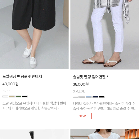
노말워싱 밴딩포켓 반바지
슬림핏 밴딩 썸머면팬츠
40,000원
38,000원
FREE
S,M,L,XL
노말 워싱으로 유연하며 내추럴한 색감의 반바
네이비 컬러가 추가되었어요~ 슬림한 핏에 신
지! 세미 배기핏으로 편안한 착용감까지~
축성 좋아 짱편한 팬츠!! 데일리로 즐길 수 있
는 기본 컬러들로 준비했어요~