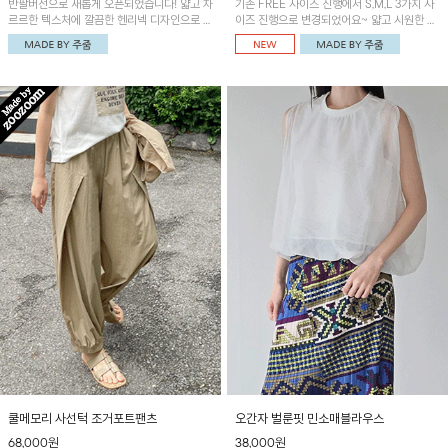
반팔버전으로 새롭게 오픈되었습니다! 얇고 차
기존 FREE 사이즈 진행에서 S,M,L 3가지 사
르르한 텍스처에 깔끔한 헨리넥 디자인으로 제
이즈 진행으로 변경되었어요~ 얇고 시원한 원
작된 블라우스예요~볼륨감있는 소매 셔링과
단으로 제작된 와이드팬츠! 베이직한 디자인으
세련된 나염패턴으로 유니크한 매력 UP!
로 코디 활용도가 높은 아이템이에요~
쿨메모리 사선턱 조거포트팬츠
오간자 벌룬핏 민소매블라우스
68,000원
38,000원