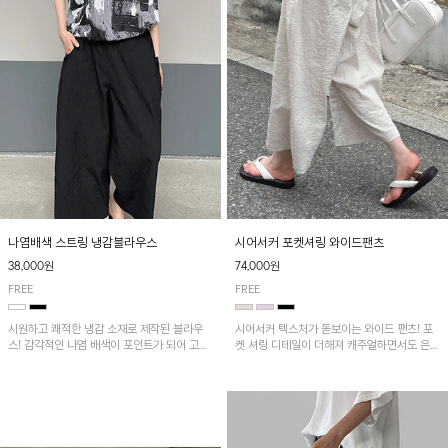
나염배색 스트링 냉감블라우스
시어서커 포켓셔링 와이드팬츠
38,000원
74,000원
FREE
FREE
시원하고 쾌적한 냉감 소재로 제작된 블라우
시어서커 텍스처가 돋보이는 와이드 팬츠! 포
스! 감각적인 나염 배색이 포인트가 되어 고급
켓 셔링 디테일이 더해져 캐주얼하면서도 은은
스럽고 세련된 분위기를 연출하며, 스트링 디
한 포인트를 연출하며, 여유로운 와이드 핏으
테일로 핏 조절이 가능해 다양한 실루엣으로
로 편안하고 멋스러운 실루엣을 완성해 줍니
착용 가능합니다~
다. 가볍고 쾌적한 착용감으로 여름철 데일리
아이템으로 활용하기 좋아요~