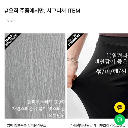
#오직 주줌에서만, 시그니처 ITEM
more >
썸머 링클주름 반목블라우스
[4계절]텐션원단 세미부츠컷 레깅스팬