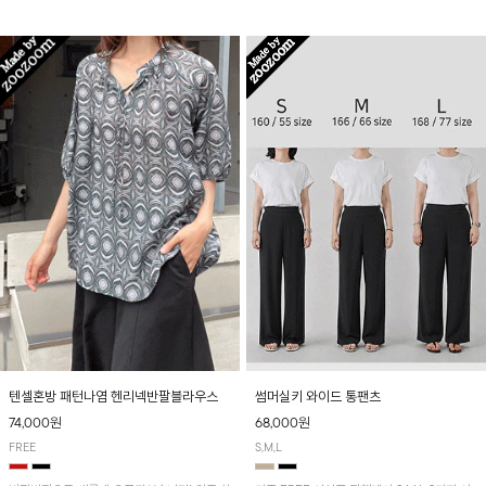
입니다! 유니크한 다트절개 포인트가 돋보이며
산뜻하게 입어보실 거예요~
뒷밴딩으로 편안하게~
텐셀혼방 패턴나염 헨리넥반팔블라우스
썸머실키 와이드 통팬츠
74,000원
68,000원
FREE
S,M,L