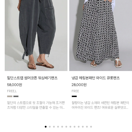
밑단스트랩 썸머코튼 워싱배기팬츠
냉감 헤링본패턴 와이드 큐롯팬츠
58,000원
28,000원
FREE,L
FREE
밑단의 스트랩으로 핏 조절이 가능해 조거팬
찰랑이는 냉감 소재와 세련된 헤링본 패턴이
츠처럼 다양한 스타일을 연출할 수 있는 아
어우러진 와이드 팬츠! 여유로운 실루엣으로
이템! 허리 전체 밴딩과 스트링으로 편안한
활동성이 뛰어나며, 가볍고 시원한 착용감으
착용감이며, 넉넉한 포켓 디테일로 실용성을
로 한여름까지 부담 없이 즐기기 좋은 아이
더했어요~
템입니다.