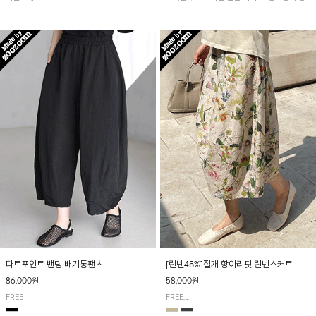
아 여름철 시원하게 착용하기 좋아요~
다트포인트 밴딩 배기통팬츠
[린넨45%]절개 항아리핏 린넨스커트
86,000원
58,000원
FREE
FREE,L