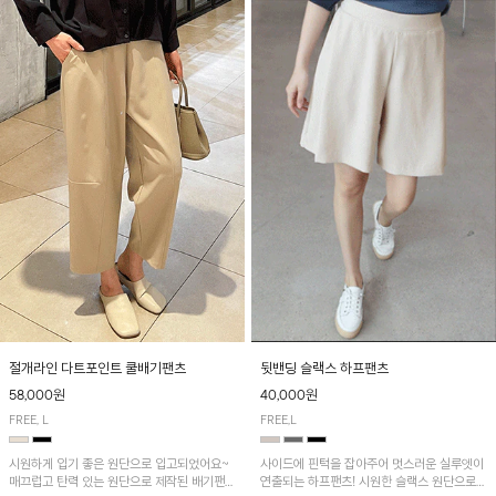
절개라인 다트포인트 쿨배기팬츠
뒷밴딩 슬랙스 하프팬츠
58,000원
40,000원
FREE, L
FREE,L
시원하게 입기 좋은 원단으로 입고되었어요~
사이드에 핀턱을 잡아주어 멋스러운 실루엣이
매끄럽고 탄력 있는 원단으로 제작된 배기팬츠
연출되는 하프팬츠! 시원한 슬랙스 원단으로