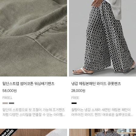
밑단스트랩 썸머코튼 워싱배기팬츠
냉감 헤링본패턴 와이드 큐롯팬츠
58,000원
28,000원
FREE,L
FREE
밑단의 스트랩으로 핏 조절이 가능해 조거팬츠
찰랑이는 냉감 소재와 세련된 헤링본 패턴이
처럼 다양한 스타일을 연출할 수 있는 아이템!
어우러진 와이드 팬츠! 여유로운 실루엣으로
허리 전체 밴딩과 스트링으로 편안한 착용감이
활동성이 뛰어나며, 가볍고 시원한 착용감으로
며, 넉넉한 포켓 디테일로 실용성을 더했어요~
한여름까지 부담 없이 즐기기 좋은 아이템입니
다.