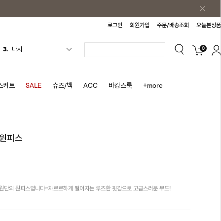
로그인
회원가입
주문/배송조회
오늘본상품
0
4.
스커트
5.
반바지
6.
여름티
스커트
SALE
슈즈/백
ACC
바캉스룩
+more
7.
가디건
8.
셔츠
9.
청치마
 원피스
10.
바스락원피스
1.
원피스
2.
블라우스
션원단의 원피스입니다~차르르하게 떨어지는 루즈한 핏감으로 고급스러운 무드!
3.
나시