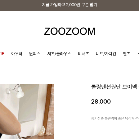
지금 가입하고
2,000원
쿠폰 받기
지금 가입하고
2,000원
쿠폰 받기
IE
아우터
원피스
셔츠/블라우스
티셔츠
니트/가디건
팬츠
쿨링텐션원단 브이넥
28,000
통기성과 복원력이 좋은 냉감 텐