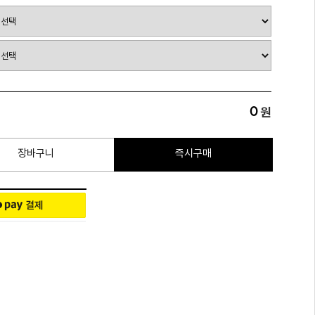
0
원
장바구니
즉시구매