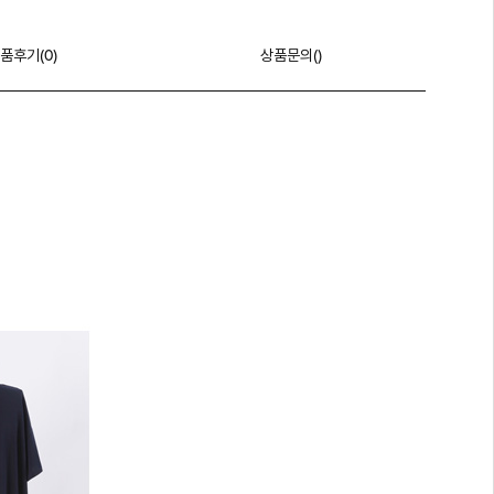
품후기(
0
)
상품문의()