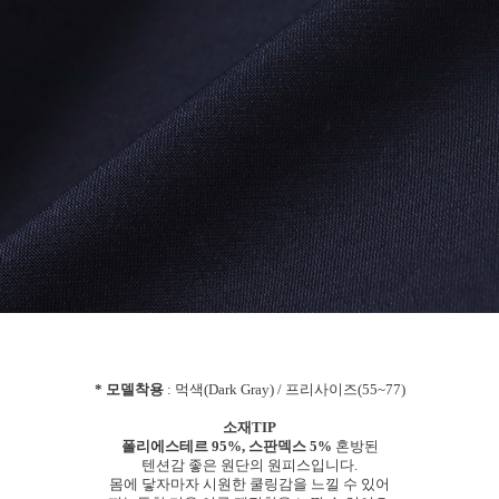
* 모델착용
: 먹색(Dark Gray) / 프리사이즈(55~77)
소재TIP
폴리에스테르 95%, 스판덱스 5%
혼방된
텐션감 좋은 원단의 원피스입니다.
몸에 닿자마자 시원한 쿨링감을 느낄 수 있어