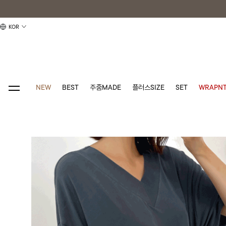
KOR
NEW
BEST
주줌MADE
플러스SIZE
SET
WRAPNT