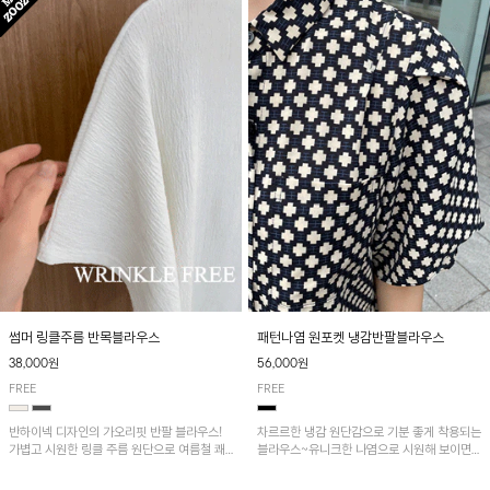
패턴나염 원포켓 냉감반팔블라우스
썸머 링클주름 반목블라우스
56,000원
38,000원
FREE
FREE
차르르한 냉감 원단감으로 기분 좋게 착용되는
반하이넥 디자인의 가오리핏 반팔 블라우스!
블라우스~유니크한 나염으로 시원해 보이면
가볍고 시원한 링클 주름 원단으로 여름철 쾌
서 흐르는 핏이 멋스러운 아이템!
적하게 즐기기 좋은 아이템이에요~