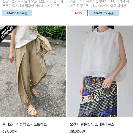
반팔버전으로 새롭게 오픈되었습니다! 얇고 차
기존 FREE 사이즈 진행에서 S,M,L 3가지 사
르르한 텍스처에 깔끔한 헨리넥 디자인으로 제
이즈 진행으로 변경되었어요~ 얇고 시원한 원
작된 블라우스예요~볼륨감있는 소매 셔링과
단으로 제작된 와이드팬츠! 베이직한 디자인으
세련된 나염패턴으로 유니크한 매력 UP!
로 코디 활용도가 높은 아이템이에요~
쿨메모리 사선턱 조거포트팬츠
오간자 벌룬핏 민소매블라우스
68,000원
38,000원