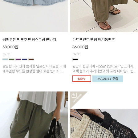
썸머코튼 빅포켓 밴딩스트링 반바지
다트포인트 밴딩 배기통팬츠
58,000원
86,000원
FREE
FREE
깔끔한 디자인에 큼직한 앞포켓 디테일을 더해
원단이 변경되어 재오픈되었어요~ 연그레이,
캐주얼한 무드를 완성한 썸머 코튼 반바지! 허
먹색 컬러가 추가되었고 뒷 포켓 디테일이 변
리 밴딩과 스트링으로 편안한 핏을 연출하며,
경되었습니다~가볍고 시원하게 착용되는 배
가볍고 쾌적한 착용감으로 여름 시즌 내내 데
기통팬츠! 허리밴딩과 여유로운 통으로 편안해
일리 하게 활용하기 좋아요~
매일 손이 자주 갈 아이템!