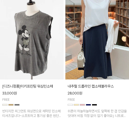
[디즈니정품]미키프린팅 워싱민소매
내추럴 드롭라인 캡소매블라우스
33,000원
28,000원
FREE
FREE
빈티지한 피그먼트 워싱면으로 제작된 민소매
쉬폰이 하늘하늘하면서도 앞쪽에 한 겹 안감을
티셔츠입니다~소프트하고 통기성 좋은 원단
덧대어 비침 걱정 없이 입기 좋아요:) 니트로
으로 편안하면서 유니크한 프린팅이 POINT!
배색된 어깨 캡소매가 자연스럽게 감싸주어 세
련된 무드를 연출 해준답니다~