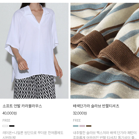
소프트 언발 카라블라우스
배색단가라 슬라브 반팔티셔츠
40,000원
32,000원
FREE
FREE
레이온+나일론 원단으로 무더운 한여름에도
내추럴한 슬라브 텍스처와 배색 단가라 패턴이
시원하게!
조화롭게 어우러진 반팔 티셔츠! 통기성이 좋