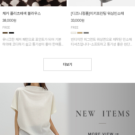
[디즈니정품]미키프린팅 워싱민소매
체커 플리츠배색 블라우스
33,000원
38,000원
FREE
FREE
빈티지한 피그먼트 워싱면으로 제작된 민소매
유니크한 체커 패턴으로 포인트가 되어 기본
티셔츠입니다~소프트하고 통기성 좋은 원단
하의에 코디하기 쉽고 통기성이 좋아 한여름에
으로 편안하면서 유니크한 프린팅이 POINT!
도 시원하게 착용하기 좋답니다~
더보기