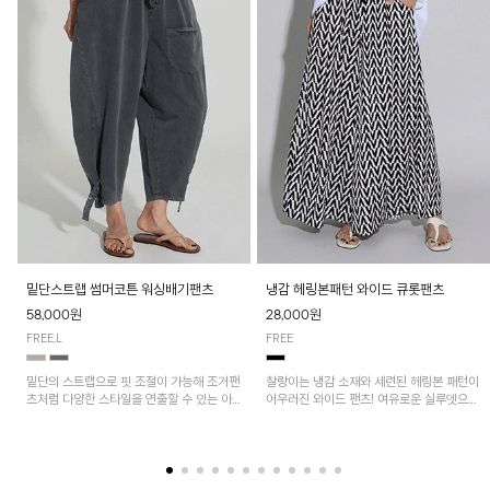
밑단스트랩 썸머코튼 워싱배기팬츠
냉감 헤링본패턴 와이드 큐롯팬츠
58,000원
28,000원
FREE,L
FREE
밑단의 스트랩으로 핏 조절이 가능해 조거팬
찰랑이는 냉감 소재와 세련된 헤링본 패턴이
츠처럼 다양한 스타일을 연출할 수 있는 아
어우러진 와이드 팬츠! 여유로운 실루엣으로
이템! 허리 전체 밴딩과 스트링으로 편안한
활동성이 뛰어나며, 가볍고 시원한 착용감으
착용감이며, 넉넉한 포켓 디테일로 실용성을
로 한여름까지 부담 없이 즐기기 좋은 아이
더했어요~
템입니다.