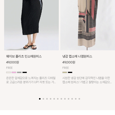
웨이브 플리츠 민소매원피스
냉감 캡소매 나염원피스
49,000원
49,000원
FREE
FREE
은은한 입체감으로 느껴지는 플리츠 디테일
시원한 냉감 원단에 감각적인 나염을 더한
로 고급스러운 분위기가 UP! 자켓 또는 가디
캡소매 원피스! 가볍고 찰랑이는 소재감으로
건과 같이 매치해도 잘 어울린답니다!
쾌적하게 착용되며, 밑단 트임 디테일이 더해
져 활동성을 높였어요~