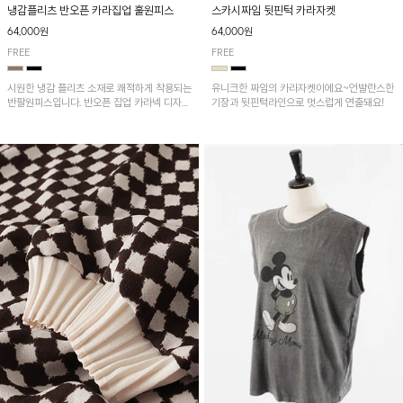
냉감플리츠 반오픈 카라집업 훌원피스
스카시짜임 뒷핀턱 카라자켓
64,000원
64,000원
FREE
FREE
시원한 냉감 플리츠 소재로 쾌적하게 착용되는
유니크한 짜임의 카라자켓이에요~언발란스한
반팔원피스입니다. 반오픈 집업 카라넥 디자인
기장과 뒷핀턱라인으로 멋스럽게 연출돼요!
이 깔끔한 포인트를 더해주며, 자연스럽게 퍼
지는 훌 실루엣이 여성스러운 분위기를 연출해
줘요~