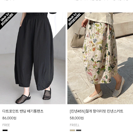
아 여름철 시원하게 착용하기 좋아요~
다트포인트 밴딩 배기통팬츠
[린넨45%]절개 항아리핏 린넨스커트
86,000원
58,000원
FREE
FREE,L