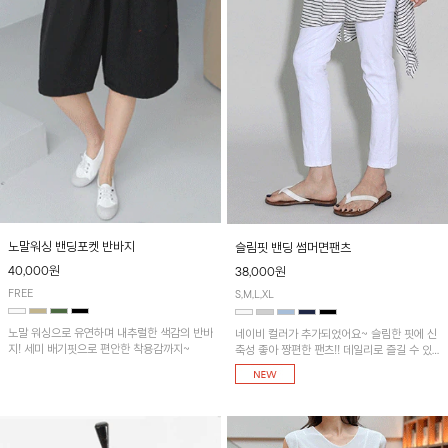
노말워싱 밴딩포켓 반바지
슬림핏 밴딩 썸머면팬츠
40,000원
38,000원
FREE
S,M,L,XL
노말 워싱으로 유연하며 내추럴한 색감의 반바
네이비 컬러가 추가되었어요~ 슬림한 핏에 신
지! 세미 배기핏으로 편안한 착용감까지~
축성 좋아 짱편한 팬츠!! 데일리로 즐길 수 있
는 기본 컬러들로 준비했어요~