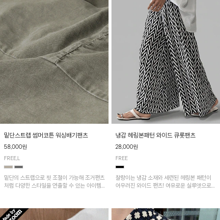
밑단스트랩 썸머코튼 워싱배기팬츠
냉감 헤링본패턴 와이드 큐롯팬츠
58,000원
28,000원
FREE,L
FREE
밑단의 스트랩으로 핏 조절이 가능해 조거팬츠
찰랑이는 냉감 소재와 세련된 헤링본 패턴이
처럼 다양한 스타일을 연출할 수 있는 아이템!
어우러진 와이드 팬츠! 여유로운 실루엣으로
허리 전체 밴딩과 스트링으로 편안한 착용감이
활동성이 뛰어나며, 가볍고 시원한 착용감으로
며, 넉넉한 포켓 디테일로 실용성을 더했어요~
한여름까지 부담 없이 즐기기 좋은 아이템입니
다.