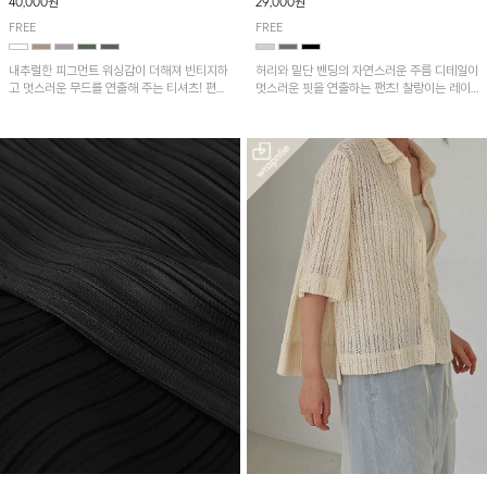
40,000원
29,000원
FREE
FREE
내추럴한 피그먼트 워싱감이 더해져 빈티지하
허리와 밑단 밴딩의 자연스러운 주름 디테일이
고 멋스러운 무드를 연출해 주는 티셔츠! 편안
멋스러운 핏을 연출하는 팬츠! 찰랑이는 레이
한 루즈핏으로 여유롭게 착용하기 좋은 아이템
온 소재로 가볍고 시원하게 착용되며, 여유로
이에요~
운 실루엣으로 활동성이 좋아 데일리 하게 즐
기기 좋은 아이템입니다~