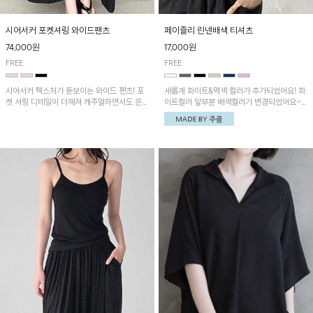
시어서커 포켓셔링 와이드팬츠
페이즐리 린넨배색 티셔츠
74,000원
17,000원
FREE
FREE
시어서커 텍스처가 돋보이는 와이드 팬츠! 포
새롭게 화이트&먹색 컬러가 추가되었어요! 화
켓 셔링 디테일이 더해져 캐주얼하면서도 은은
이트컬러 앞부분 배색컬러가 변경되었어요~
한 포인트를 연출하며, 여유로운 와이드 핏으
중앙 린넨배색으로 유니크하면서 페이즐리 패
로 편안하고 멋스러운 실루엣을 완성해 줍니
턴으로 감각적인 분위기를 연출이 가능한 티셔
다. 가볍고 쾌적한 착용감으로 여름철 데일리
츠!
아이템으로 활용하기 좋아요~