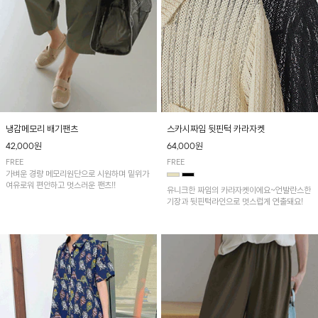
냉감메모리 배기팬츠
스카시짜임 뒷핀턱 카라자켓
42,000원
64,000원
FREE
FREE
가벼운 경량 메모리원단으로 시원하며 밑위가
여유로워 편안하고 멋스러운 팬츠!!
유니크한 짜임의 카라자켓이에요~언발란스한
기장과 뒷핀턱라인으로 멋스럽게 연출돼요!