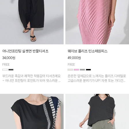
어니언프린팅 실켓면 반팔티셔츠
웨이브 플리츠 민소매원피스
34,000원
49,000원
FREE
FREE
부드러운 촉감과 쾌적한 착용감의 티셔츠에요
은은한 입체감으로 느껴지는 플리츠 디테일로
~ 어니언 프린팅이 포인트가 되어 멋스러운 아
고급스러운 분위기가 UP! 자켓 또는 가디건과
이템!!
같이 매치해도 잘 어울린답니다!