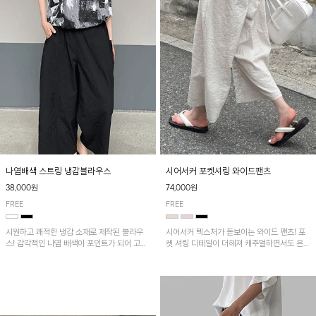
나염배색 스트링 냉감블라우스
시어서커 포켓셔링 와이드팬츠
38,000원
74,000원
FREE
FREE
시원하고 쾌적한 냉감 소재로 제작된 블라우
시어서커 텍스처가 돋보이는 와이드 팬츠! 포
스! 감각적인 나염 배색이 포인트가 되어 고급
켓 셔링 디테일이 더해져 캐주얼하면서도 은은
스럽고 세련된 분위기를 연출하며, 스트링 디
한 포인트를 연출하며, 여유로운 와이드 핏으
테일로 핏 조절이 가능해 다양한 실루엣으로
로 편안하고 멋스러운 실루엣을 완성해 줍니
착용 가능합니다~
다. 가볍고 쾌적한 착용감으로 여름철 데일리
아이템으로 활용하기 좋아요~