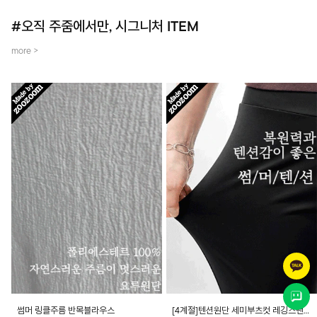
#오직 주줌에서만, 시그니처 ITEM
more >
썸머 링클주름 반목블라우스
[4계절]텐션원단 세미부츠컷 레깅스팬