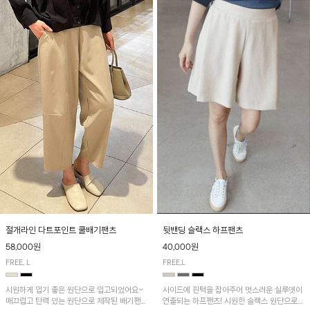
절개라인 다트포인트 쿨배기팬츠
뒷밴딩 슬랙스 하프팬츠
58,000원
40,000원
FREE, L
FREE,L
시원하게 입기 좋은 원단으로 입고되었어요~
사이드에 핀턱을 잡아주어 멋스러운 실루엣이
매끄럽고 탄력 있는 원단으로 제작된 배기팬츠
연출되는 하프팬츠! 시원한 슬랙스 원단으로