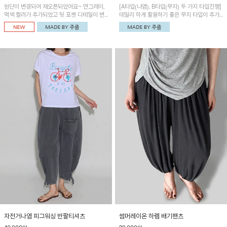
원단이 변경되어 재오픈되었어요~ 연그레이,
[A타입(나염), B타입(무지) 두 가지 타입진행]
먹색 컬러가 추가되었고 뒷 포켓 디테일이 변
데일리 하게 활용하기 좋은 무지 타입이 추가
경되었습니다~가볍고 시원하게 착용되는 배
되었어요~ 볼륨감 있는 항아리핏 실루엣이 유
기통팬츠! 허리밴딩과 여유로운 통으로 편안해
니크하며 포켓디테일이 POINT!
매일 손이 자주 갈 아이템!
자전거나염 피그워싱 반팔티셔츠
썸머레이온 하렘 배기팬츠