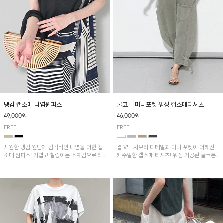
냉감 캡소매 나염원피스
쿨코튼 미니포켓 워싱 캡소매티셔츠
49,000원
46,000원
FREE
FREE
시원한 냉감 원단에 감각적인 나염을 더한 캡
겹 V넥 시보리 디테일과 미니 포켓이 더해진
소매 원피스! 가볍고 찰랑이는 소재감으로 쾌
캐주얼한 캡소매 티셔츠! 워싱 가공된 쿨코튼
적하게 착용되며, 밑단 트임 디테일이 더해져
원단으로 통기성이 좋아 쾌적하게 착용되며 다
활동성을 높였어요~
양한 하의와 매치하기 좋은 아이템입니다~