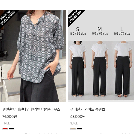
입니다! 유니크한 다트절개 포인트가 돋보이며
산뜻하게 입어보실 거예요~
뒷밴딩으로 편안하게~
텐셀혼방 패턴나염 헨리넥반팔블라우스
썸머실키 와이드 통팬츠
74,000원
68,000원
FREE
S,M,L