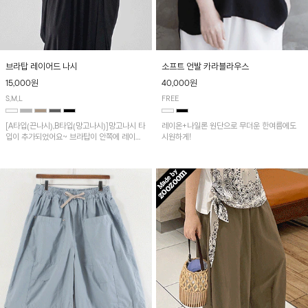
브라탑 레이어드 나시
소프트 언발 카라블라우스
15,000원
40,000원
S,M,L
FREE
[A타입(끈나시),B타입(망고나시)]망고나시 타
레이온+나일론 원단으로 무더운 한여름에도
입이 추가되었어요~ 브라탑이 안쪽에 레이어
시원하게!
드 되어 실용적인 나시!