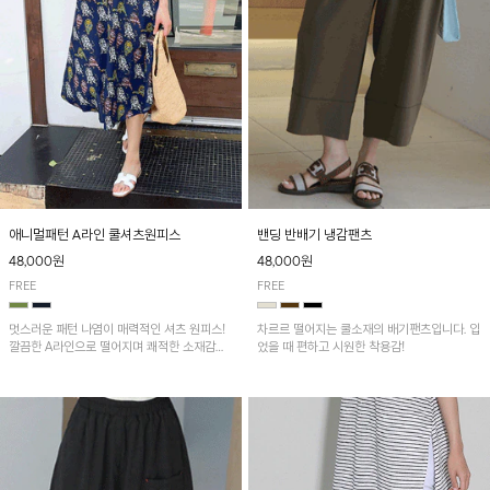
애니멀패턴 A라인 쿨셔츠원피스
밴딩 반배기 냉감팬츠
48,000원
48,000원
FREE
FREE
멋스러운 패턴 나염이 매력적인 셔츠 원피스!
차르르 떨어지는 쿨소재의 배기팬츠입니다. 입
깔끔한 A라인으로 떨어지며 쾌적한 소재감으
었을 때 편하고 시원한 착용감!
로 산뜻하게 착용돼요~