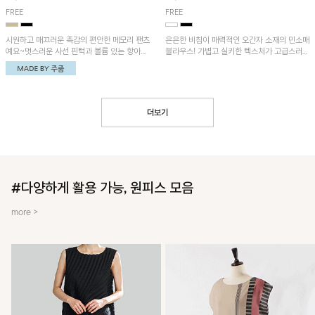
FREE
FREE
시원하고 매끄러운 촉감의 편안한 메모리 팬츠
은은한 비침이 매력적인 오간자 소재의 민소매
예요~멋스러운 사선 핀턱과 볼륨 있는 항아리
블라우스! 가볍고 실키한 텍스처가 고급스러운
핏이 유니크한 아이템!
무드를 더해주며, 벌룬핏 실루엣이 멋스러운
아이템이에요~
더보기
#다양하게 활용 가능, 원피스 모음
more >