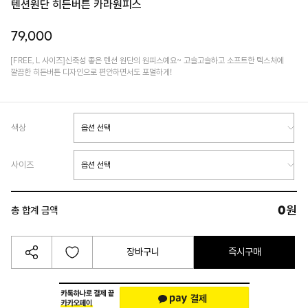
텐션원단 히든버튼 카라원피스
79,000
[FREE, L 사이즈]신축성 좋은 텐션 원단의 원피스예요~ 고슬고슬하고 소프트한 텍스처에
깔끔한 히든버튼 디자인으로 편안하면서도 포멀하게!
색상
사이즈
0
원
총 합계 금액
장바구니
즉시구매