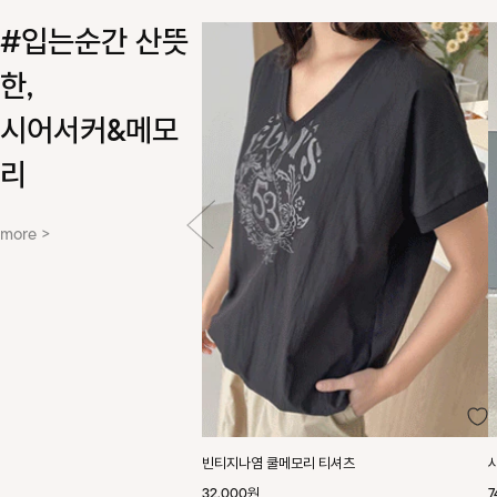
#입는순간 산뜻
한,
시어서커&메모
리
more >
빈티지나염 쿨메모리 티셔츠
32,000원
7