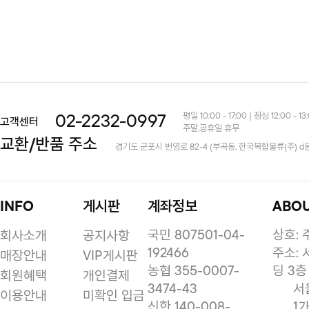
평일 10:00 - 17:00 | 점심 12:00 - 13
02-2232-0997
고객센터
주말,공휴일 휴무
교환/반품 주소
경기도 군포시 번영로 82-4 (부곡동, 한국복합물류(주) d
INFO
게시판
계좌정보
ABO
국민 807501-04-
상호:
회사소개
공지사항
192466
주소: 
매장안내
VIP게시판
농협 355-0007-
딩 3층
회원혜택
개인결제
3474-43
서
이용안내
미확인 입금
신한 140-008-
1가