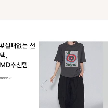
#실패없는 선
택,
MD추천템
more >