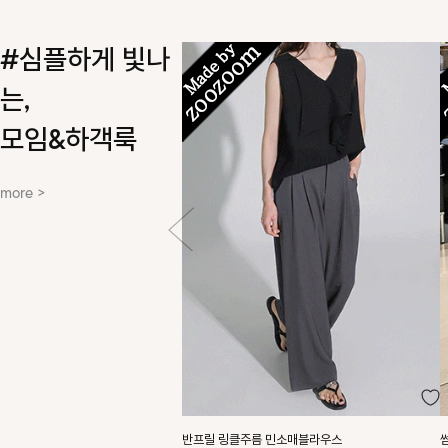
#심플하게 빛나
는,
모임&하객룩
more >
반프릴 링클주름 민소매블라우스