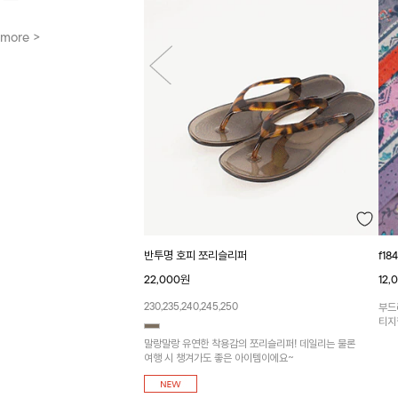
more >
f1
반투명 호피 쪼리슬리퍼
12,
22,000원
230,235,240,245,250
부드
티지
말랑말랑 유연한 착용감의 쪼리슬리퍼! 데일리는 물론
여행 시 챙겨가도 좋은 아이템이에요~