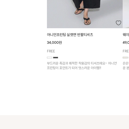
어니언프린팅 실켓면 반팔티셔츠
웨이
34,000원
49
FREE
FRE
부드러운 촉감과 쾌적한 착용감의 티셔츠에요~ 어니언
은은
프린팅이 포인트가 되어 멋스러운 아이템!!
운 
어울