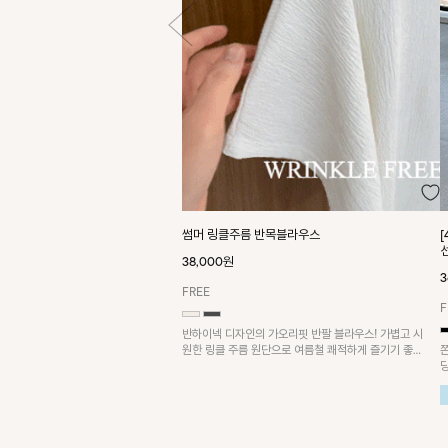
썸머 링클주름 반목블라우스
38,000원
3
FREE
F
반하이넥 디자인의 가오리핏 반팔 블라우스! 가볍고 시
원한 링클 주름 원단으로 여름철 쾌적하게 즐기기 좋은
아이템이에요~
요