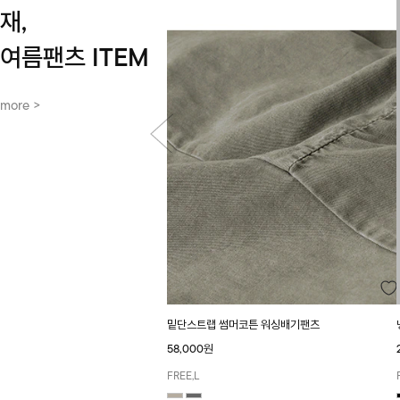
재,
여름팬츠 ITEM
more >
밑단스트랩 썸머코튼 워싱배기팬츠
58,000원
FREE,L