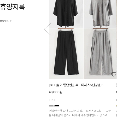
휴양지룩
more >
[SET]썸머 밑단언발 후드티셔츠&밴딩팬츠
48,000원
FREE
언발란스한 밑단 디자인의 후드 티셔츠와 사이드 맞주
름 디테일의 팬츠가 더해져 캐주얼하면서도 멋스러운