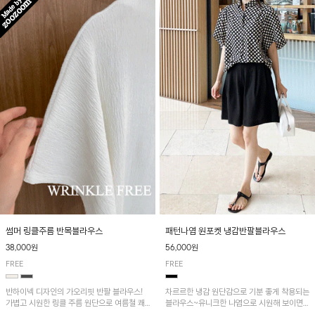
패턴나염 원포켓 냉감반팔블라우스
썸머 링클주름 반목블라우스
56,000원
38,000원
FREE
FREE
차르르한 냉감 원단감으로 기분 좋게 착용되는
반하이넥 디자인의 가오리핏 반팔 블라우스!
블라우스~유니크한 나염으로 시원해 보이면
가볍고 시원한 링클 주름 원단으로 여름철 쾌
서 흐르는 핏이 멋스러운 아이템!
적하게 즐기기 좋은 아이템이에요~