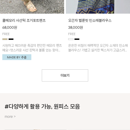
쿨메모리 사선턱 조거포트팬츠
오간자 벌룬핏 민소매블라우스
68,000원
38,000원
FREE
FREE
시원하고 매끄러운 촉감의 편안한 메모리 팬츠
은은한 비침이 매력적인 오간자 소재의 민소매
예요~멋스러운 사선 핀턱과 볼륨 있는 항아리
블라우스! 가볍고 실키한 텍스처가 고급스러운
핏이 유니크한 아이템!
무드를 더해주며, 벌룬핏 실루엣이 멋스러운
아이템이에요~
더보기
#다양하게 활용 가능, 원피스 모음
more >