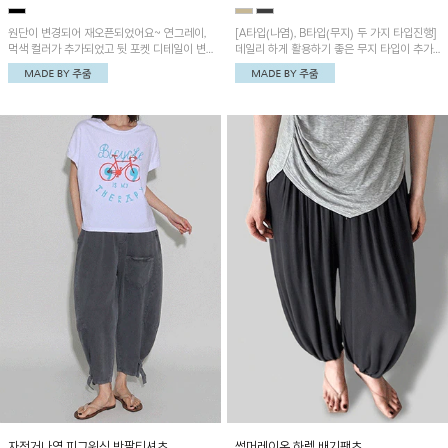
원단이 변경되어 재오픈되었어요~ 연그레이,
[A타입(나염), B타입(무지) 두 가지 타입진행]
먹색 컬러가 추가되었고 뒷 포켓 디테일이 변
데일리 하게 활용하기 좋은 무지 타입이 추가
경되었습니다~가볍고 시원하게 착용되는 배
되었어요~ 볼륨감 있는 항아리핏 실루엣이 유
기통팬츠! 허리밴딩과 여유로운 통으로 편안해
니크하며 포켓디테일이 POINT!
매일 손이 자주 갈 아이템!
자전거나염 피그워싱 반팔티셔츠
썸머레이온 하렘 배기팬츠