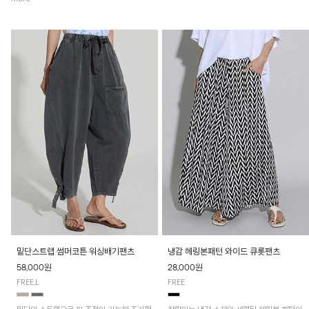
밑단스트랩 썸머코튼 워싱배기팬츠
냉감 헤링본패턴 와이드 큐롯팬츠
58,000원
28,000원
FREE,L
FREE