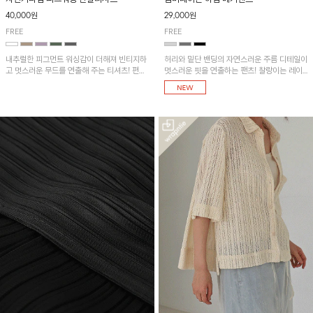
40,000원
29,000원
FREE
FREE
내추럴한 피그먼트 워싱감이 더해져 빈티지하
허리와 밑단 밴딩의 자연스러운 주름 디테일이
고 멋스러운 무드를 연출해 주는 티셔츠! 편안
멋스러운 핏을 연출하는 팬츠! 찰랑이는 레이
한 루즈핏으로 여유롭게 착용하기 좋은 아이템
온 소재로 가볍고 시원하게 착용되며, 여유로
이에요~
운 실루엣으로 활동성이 좋아 데일리 하게 즐
기기 좋은 아이템입니다~