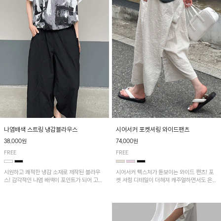
나염배색 스트링 냉감블라우스
시어서커 포켓셔링 와이드팬츠
38,000원
74,000원
FREE
FREE
시원하고 쾌적한 냉감 소재로 제작된 블라우
시어서커 텍스처가 돋보이는 와이드 팬츠! 포
스! 감각적인 나염 배색이 포인트가 되어 고급
켓 셔링 디테일이 더해져 캐주얼하면서도 은은
스럽고 세련된 분위기를 연출하며, 스트링 디
한 포인트를 연출하며, 여유로운 와이드 핏으
테일로 핏 조절이 가능해 다양한 실루엣으로
로 편안하고 멋스러운 실루엣을 완성해 줍니
착용 가능합니다~
다. 가볍고 쾌적한 착용감으로 여름철 데일리
아이템으로 활용하기 좋아요~