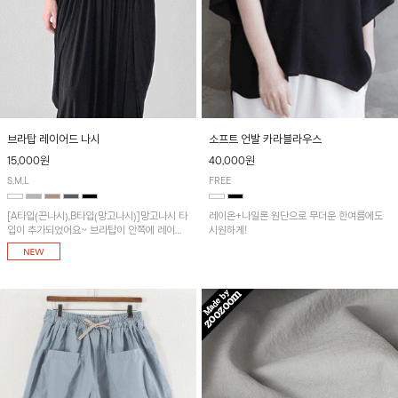
브라탑 레이어드 나시
소프트 언발 카라블라우스
15,000원
40,000원
S,M,L
FREE
[A타입(끈나시),B타입(망고나시)]망고나시 타
레이온+나일론 원단으로 무더운 한여름에도
입이 추가되었어요~ 브라탑이 안쪽에 레이어
시원하게!
드 되어 실용적인 나시!