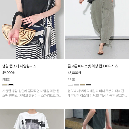
냉감 캡소매 나염원피스
쿨코튼 미니포켓 워싱 캡소매티셔츠
49,000원
46,000원
FREE
FREE
시원한 냉감 원단에 감각적인 나염을 더한 캡
겹 V넥 시보리 디테일과 미니 포켓이 더해진
소매 원피스! 가볍고 찰랑이는 소재감으로 쾌
캐주얼한 캡소매 티셔츠! 워싱 가공된 쿨코튼
적하게 착용되며, 밑단 트임 디테일이 더해져
원단으로 통기성이 좋아 쾌적하게 착용되며 다
활동성을 높였어요~
양한 하의와 매치하기 좋은 아이템입니다~