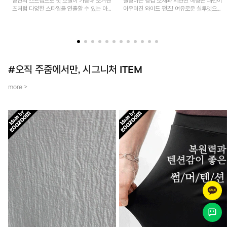
밑단의 스트랩으로 핏 조절이 가능해 조거팬
찰랑이는 냉감 소재와 세련된 헤링본 패턴이
츠처럼 다양한 스타일을 연출할 수 있는 아
어우러진 와이드 팬츠! 여유로운 실루엣으로
이템! 허리 전체 밴딩과 스트링으로 편안한
활동성이 뛰어나며, 가볍고 시원한 착용감으
착용감이며, 넉넉한 포켓 디테일로 실용성을
로 한여름까지 부담 없이 즐기기 좋은 아이
더했어요~
템입니다.
#오직 주줌에서만, 시그니처 ITEM
more >