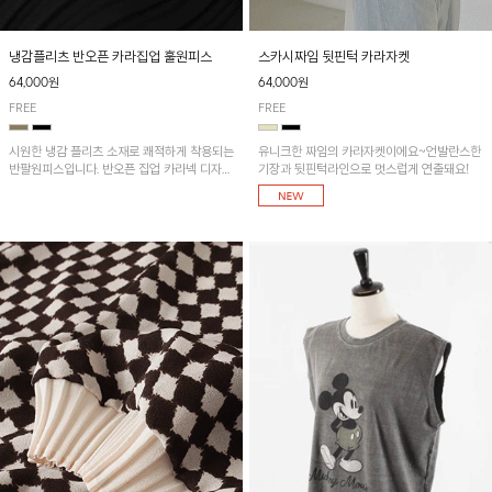
냉감플리츠 반오픈 카라집업 훌원피스
스카시짜임 뒷핀턱 카라자켓
64,000원
64,000원
FREE
FREE
시원한 냉감 플리츠 소재로 쾌적하게 착용되는
유니크한 짜임의 카라자켓이에요~언발란스한
반팔원피스입니다. 반오픈 집업 카라넥 디자인
기장과 뒷핀턱라인으로 멋스럽게 연출돼요!
이 깔끔한 포인트를 더해주며, 자연스럽게 퍼
지는 훌 실루엣이 여성스러운 분위기를 연출해
줘요~