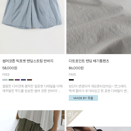
썸머코튼 빅포켓 밴딩스트링 반바지
다트포인트 밴딩 배기통팬츠
58,000원
86,000원
FREE
FREE
깔끔한 디자인에 큼직한 앞포켓 디테일을 더해
원단이 변경되어 재오픈되었어요~ 연그레이,
캐주얼한 무드를 완성한 썸머 코튼 반바지! 허
먹색 컬러가 추가되었고 뒷 포켓 디테일이 변
리 밴딩과 스트링으로 편안한 핏을 연출하며,
경되었습니다~가볍고 시원하게 착용되는 배
가볍고 쾌적한 착용감으로 여름 시즌 내내 데
기통팬츠! 허리밴딩과 여유로운 통으로 편안해
일리 하게 활용하기 좋아요~
매일 손이 자주 갈 아이템!