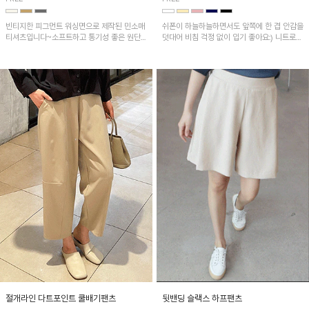
빈티지한 피그먼트 워싱면으로 제작된 민소매
쉬폰이 하늘하늘하면서도 앞쪽에 한 겹 안감을
티셔츠입니다~소프트하고 통기성 좋은 원단
덧대어 비침 걱정 없이 입기 좋아요:) 니트로
으로 편안하면서 유니크한 프린팅이 POINT!
배색된 어깨 캡소매가 자연스럽게 감싸주어 세
련된 무드를 연출 해준답니다~
절개라인 다트포인트 쿨배기팬츠
뒷밴딩 슬랙스 하프팬츠