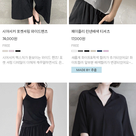
시어서커 포켓셔링 와이드팬츠
페이즐리 린넨배색 티셔츠
74,000원
17,000원
FREE
FREE
시어서커 텍스처가 돋보이는 와이드 팬츠! 포
새롭게 화이트&먹색 컬러가 추가되었어요! 화
켓 셔링 디테일이 더해져 캐주얼하면서도 은은
이트컬러 앞부분 배색컬러가 변경되었어요~
한 포인트를 연출하며, 여유로운 와이드 핏으
중앙 린넨배색으로 유니크하면서 페이즐리 패
로 편안하고 멋스러운 실루엣을 완성해 줍니
턴으로 감각적인 분위기를 연출이 가능한 티셔
다. 가볍고 쾌적한 착용감으로 여름철 데일리
츠!
아이템으로 활용하기 좋아요~