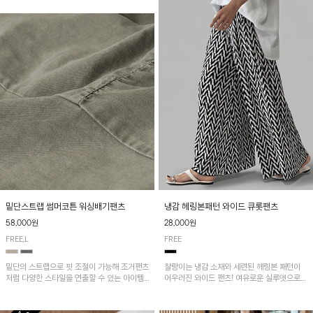
밑단스트랩 썸머코튼 워싱배기팬츠
냉감 헤링본패턴 와이드 큐롯팬츠
58,000원
28,000원
FREE,L
FREE
밑단의 스트랩으로 핏 조절이 가능해 조거팬츠
찰랑이는 냉감 소재와 세련된 헤링본 패턴이
처럼 다양한 스타일을 연출할 수 있는 아이템!
어우러진 와이드 팬츠! 여유로운 실루엣으로
허리 전체 밴딩과 스트링으로 편안한 착용감이
활동성이 뛰어나며, 가볍고 시원한 착용감으로
며, 넉넉한 포켓 디테일로 실용성을 더했어요~
한여름까지 부담 없이 즐기기 좋은 아이템입니
다.