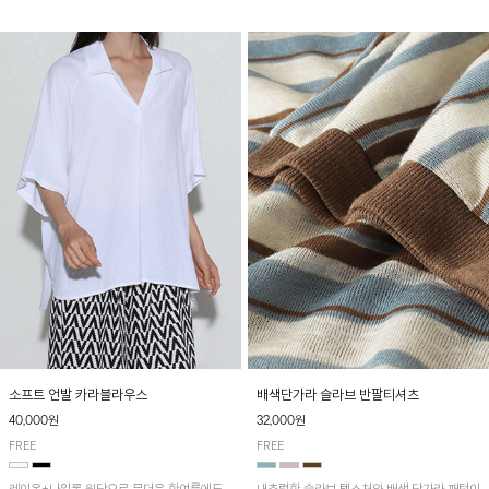
소프트 언발 카라블라우스
배색단가라 슬라브 반팔티셔츠
40,000원
32,000원
FREE
FREE