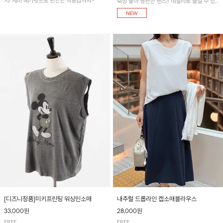
지! 세미 배기핏으로 편안한 착용감까지~
축성 좋아 짱편한 팬츠!! 데일리로 즐길 수 있
는 기본 컬러들로 준비했어요~
[디즈니정품]미키프린팅 워싱민소매
내추럴 드롭라인 캡소매블라우스
33,000원
28,000원
FREE
FREE