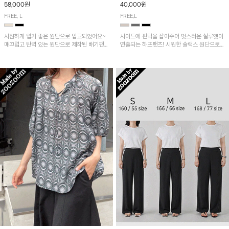
58,000원
40,000원
FREE, L
FREE,L
시원하게 입기 좋은 원단으로 입고되었어요~
사이드에 핀턱을 잡아주어 멋스러운 실루엣이
매끄럽고 탄력 있는 원단으로 제작된 배기팬츠
연출되는 하프팬츠! 시원한 슬랙스 원단으로
입니다! 유니크한 다트절개 포인트가 돋보이며
산뜻하게 입어보실 거예요~
뒷밴딩으로 편안하게~