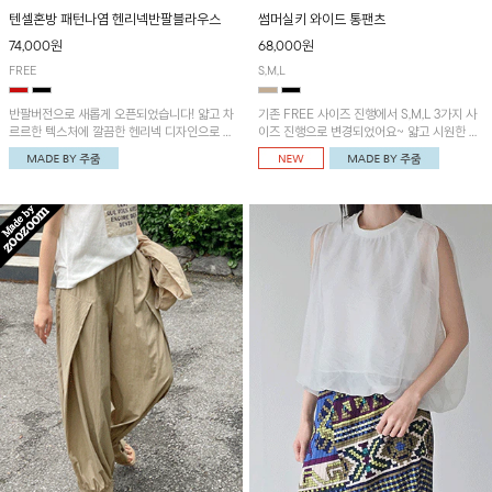
텐셀혼방 패턴나염 헨리넥반팔블라우스
썸머실키 와이드 통팬츠
74,000원
68,000원
FREE
S,M,L
반팔버전으로 새롭게 오픈되었습니다! 얇고 차
기존 FREE 사이즈 진행에서 S,M,L 3가지 사
르르한 텍스처에 깔끔한 헨리넥 디자인으로 제
이즈 진행으로 변경되었어요~ 얇고 시원한 원
작된 블라우스예요~볼륨감있는 소매 셔링과
단으로 제작된 와이드팬츠! 베이직한 디자인으
세련된 나염패턴으로 유니크한 매력 UP!
로 코디 활용도가 높은 아이템이에요~