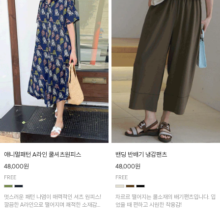
애니멀패턴 A라인 쿨셔츠원피스
밴딩 반배기 냉감팬츠
48,000원
48,000원
FREE
FREE
멋스러운 패턴 나염이 매력적인 셔츠 원피스!
차르르 떨어지는 쿨소재의 배기팬츠입니다. 입
깔끔한 A라인으로 떨어지며 쾌적한 소재감으
었을 때 편하고 시원한 착용감!
로 산뜻하게 착용돼요~