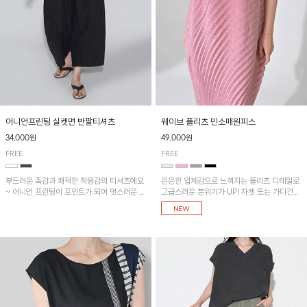
어니언프린팅 실켓면 반팔티셔츠
웨이브 플리츠 민소매원피스
34,000원
49,000원
FREE
FREE
부드러운 촉감과 쾌적한 착용감의 티셔츠에요
은은한 입체감으로 느껴지는 플리츠 디테일로
~ 어니언 프린팅이 포인트가 되어 멋스러운 아
고급스러운 분위기가 UP! 자켓 또는 가디건과
이템!!
같이 매치해도 잘 어울린답니다!