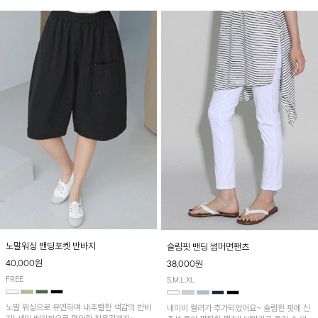
노말워싱 밴딩포켓 반바지
슬림핏 밴딩 썸머면팬츠
40,000원
38,000원
FREE
S,M,L,XL
노말 워싱으로 유연하며 내추럴한 색감의 반바
네이비 컬러가 추가되었어요~ 슬림한 핏에 신