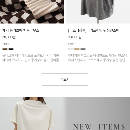
[디즈니정품]미키프린팅 워싱민소매
체커 플리츠배색 블라우스
33,000원
38,000원
FREE
FREE
빈티지한 피그먼트 워싱면으로 제작된 민소매
유니크한 체커 패턴으로 포인트가 되어 기본
티셔츠입니다~소프트하고 통기성 좋은 원단
하의에 코디하기 쉽고 통기성이 좋아 한여름에
으로 편안하면서 유니크한 프린팅이 POINT!
도 시원하게 착용하기 좋답니다~
더보기