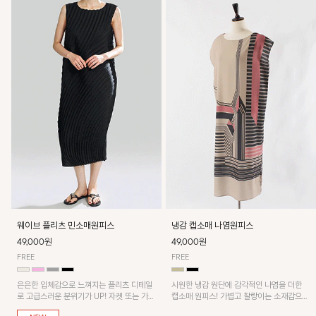
웨이브 플리츠 민소매원피스
냉감 캡소매 나염원피스
49,000원
49,000원
FREE
FREE
은은한 입체감으로 느껴지는 플리츠 디테일
시원한 냉감 원단에 감각적인 나염을 더한
로 고급스러운 분위기가 UP! 자켓 또는 가디
캡소매 원피스! 가볍고 찰랑이는 소재감으로
건과 같이 매치해도 잘 어울린답니다!
쾌적하게 착용되며, 밑단 트임 디테일이 더해