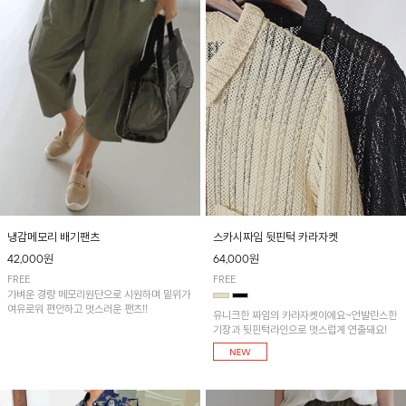
냉감메모리 배기팬츠
스카시짜임 뒷핀턱 카라자켓
42,000원
64,000원
FREE
FREE
가벼운 경량 메모리원단으로 시원하며 밑위가
여유로워 편안하고 멋스러운 팬츠!!
유니크한 짜임의 카라자켓이에요~언발란스한
기장과 뒷핀턱라인으로 멋스럽게 연출돼요!