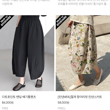
레이온+나일론 원단으로 무더운 한여름에도
내추럴한 슬라브 텍스처와 배색 단가라 패턴이
시원하게!
조화롭게 어우러진 반팔 티셔츠! 통기성이 좋
아 여름철 시원하게 착용하기 좋아요~
다트포인트 밴딩 배기통팬츠
[린넨45%]절개 항아리핏 린넨스커트
86,000원
58,000원
FREE
FREE,L