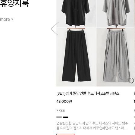
휴양지룩
more >
[SET]썸머 밑단언발 후드티셔츠&밴딩팬츠
48,000원
FREE
언발란스한 밑단 디자인의 후드 티셔츠와 사이드 맞주
름 디테일의 팬츠가 더해져 캐주얼하면서도 멋스러운
실루엣을 연출해 주는 아이템!