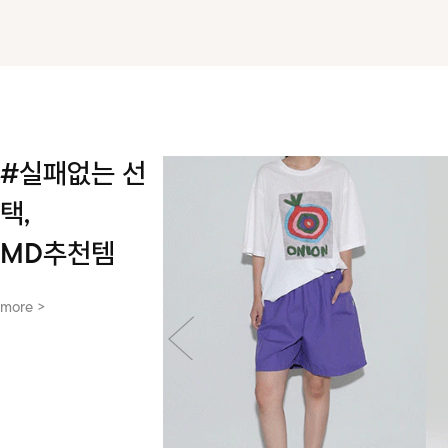
#실패없는 선
택,
MD추천템
more >