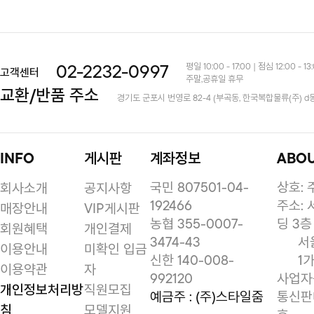
평일 10:00 - 17:00 | 점심 12:00 - 13
02-2232-0997
고객센터
주말,공휴일 휴무
교환/반품 주소
경기도 군포시 번영로 82-4 (부곡동, 한국복합물류(주) d
INFO
게시판
계좌정보
ABO
국민 807501-04-
상호:
회사소개
공지사항
192466
주소: 
매장안내
VIP게시판
농협 355-0007-
딩 3층
회원혜택
개인결제
3474-43
서
이용안내
미확인 입금
신한 140-008-
1가
이용약관
자
992120
사업자등
개인정보처리방
직원모집
예금주 : (주)스타일줌
통신판매
침
모델지원