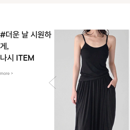
#더운 날 시원하
게,
나시 ITEM
more >