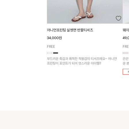
어니언프린팅 실켓면 반팔티셔츠
웨이
34,000원
49
FREE
FRE
부드러운 촉감과 쾌적한 착용감의 티셔츠에요~ 어니언
은은
프린팅이 포인트가 되어 멋스러운 아이템!!
운 
어울