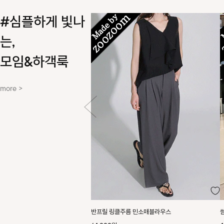
#심플하게 빛나
는,
모임&하객룩
more >
반프릴 링클주름 민소매블라우스