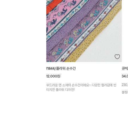
f1844/플라워 손수건
큐빅
12,000원
34,
230,
부드러운 면 소재의 손수건이에요~ 다양한 컬러감에 빈
티지한 플라워 디자인!
블링