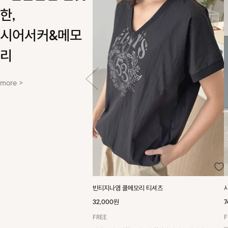
한,
시어서커&메모
리
more >
빈티지나염 쿨메모리 티셔츠
32,000원
7
FREE
F