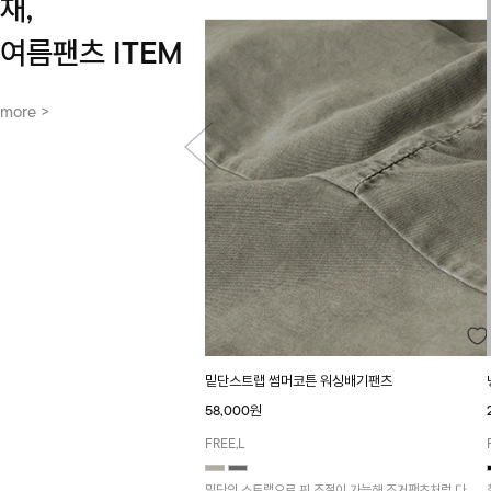
재,
여름팬츠 ITEM
more >
밑단스트랩 썸머코튼 워싱배기팬츠
58,000원
FREE,L