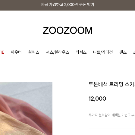
지금 가입하고
2,000원
쿠폰 받기
지금 가입하고
2,000원
쿠폰 받기
IE
아우터
원피스
셔츠/블라우스
티셔츠
니트/가디건
팬츠
투톤배색 트리밍 스카
12,000
두가지 컬러감이 배색된 가볍고 