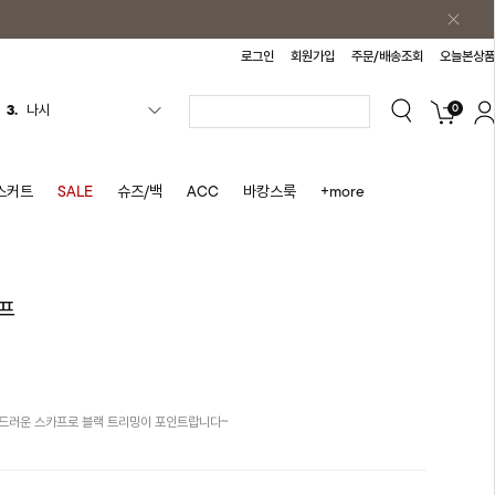
로그인
회원가입
주문/배송조회
오늘본상품
0
4.
스커트
5.
반바지
6.
여름티
스커트
SALE
슈즈/백
ACC
바캉스룩
+more
7.
가디건
8.
셔츠
9.
청치마
프
10.
바스락원피스
1.
원피스
2.
블라우스
부드러운 스카프로 블랙 트리밍이 포인트랍니다~
3.
나시