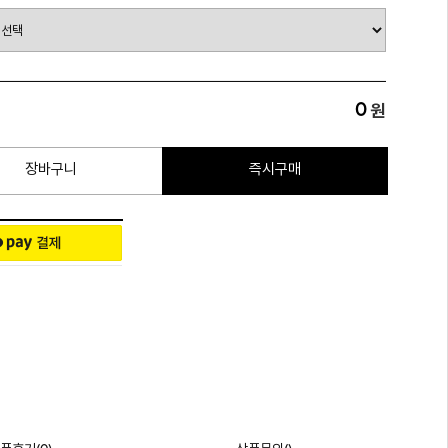
0
원
장바구니
즉시구매