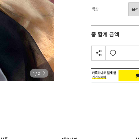
색상
총 합계 금액
/
1
2