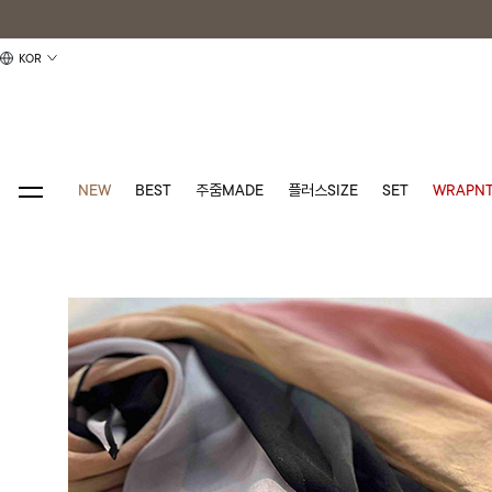
KOR
NEW
BEST
주줌MADE
플러스SIZE
SET
WRAPNT