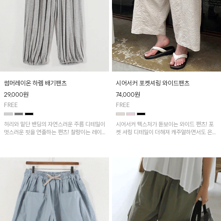
썸머레이온 하렘 배기팬츠
시어서커 포켓셔링 와이드팬츠
29,000
원
74,000
원
FREE
FREE
허리와 밑단 밴딩의 자연스러운 주름 디테일이
시어서커 텍스처가 돋보이는 와이드 팬츠! 포
멋스러운 핏을 연출하는 팬츠! 찰랑이는 레이
켓 셔링 디테일이 더해져 캐주얼하면서도 은은
온 소재로 가볍고 시원하게 착용되며, 여유로
한 포인트를 연출하며, 여유로운 와이드 핏으
운 실루엣으로 활동성이 좋아 데일리 하게 즐
로 편안하고 멋스러운 실루엣을 완성해 줍니
기기 좋은 아이템입니다~
다. 가볍고 쾌적한 착용감으로 여름철 데일리
아이템으로 활용하기 좋아요~