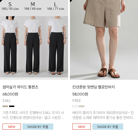
썸머실키 와이드 통팬츠
린넨혼방 뒷밴딩 벨로반바지
68,000
원
58,000
원
S,M,L
FREE
기존 FREE 사이즈 진행에서 S,M,L 3가지 사
베이지 컬러가 추가되어 재오픈되었어요~ 린
이즈 진행으로 변경되었어요~ 얇고 시원한 원
넨혼방 소재로 제작되어 통기성 좋은 반바지입
단으로 제작된 와이드팬츠! 베이직한 디자인으
니다~ 뒷밴딩으로 편안하며 깔끔한 디자인으
로 코디 활용도가 높은 아이템이에요~
로 다양한 코디에 활용가능! 세일러카라 나시
레이어드 블라우스와 함께 코디하시면 더욱 멋
스러워요~