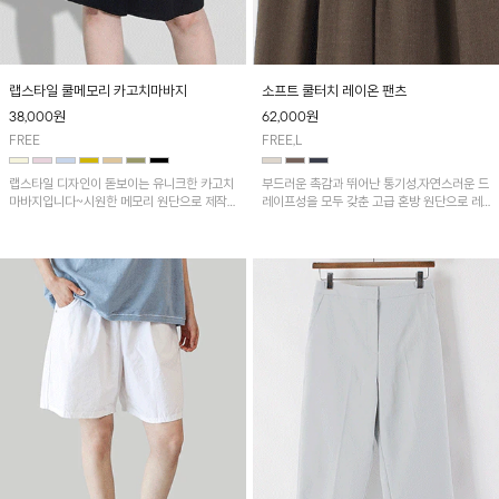
랩스타일 쿨메모리 카고치마바지
소프트 쿨터치 레이온 팬츠
38,000
원
62,000
원
FREE
FREE,L
랩스타일 디자인이 돋보이는 유니크한 카고치
부드러운 촉감과 뛰어난 통기성,자연스러운 드
마바지입니다~시원한 메모리 원단으로 제작
레이프성을 모두 갖춘 고급 혼방 원단으로 레
되어 쾌적하게 착용되는 아이템!
이온의 찰랑거림이 돋보이는 아이템이에요^^