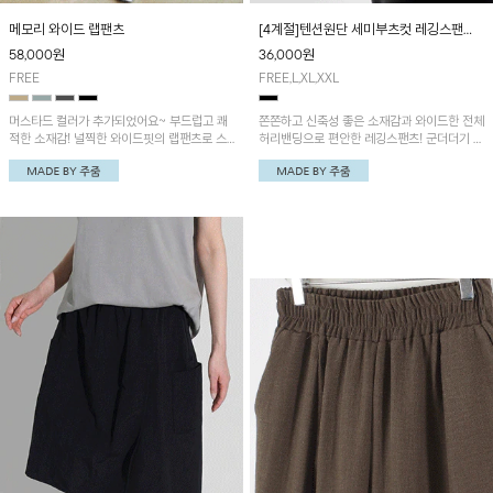
메모리 와이드 랩팬츠
[4계절]텐션원단 세미부츠컷 레깅스팬
츠/4계절 선택가능
58,000
원
36,000
원
FREE
FREE,L,XL,XXL
머스타드 컬러가 추가되었어요~ 부드럽고 쾌
쫀쫀하고 신축성 좋은 소재감과 와이드한 전체
적한 소재감! 널찍한 와이드핏의 랩팬츠로 스
허리밴딩으로 편안한 레깅스팬츠! 군더더기 없
타일리시해요!
이 깔끔한 라인에 체형커버에도 효과적이라 손
이 자주 갈 아이템이에요!