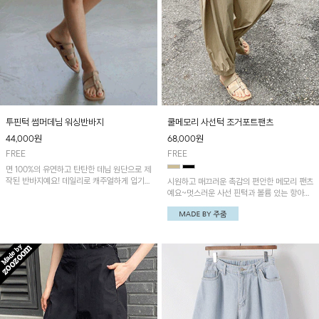
투핀턱 썸머데님 워싱반바지
쿨메모리 사선턱 조거포트팬츠
44,000
원
68,000
원
FREE
FREE
면 100%의 유연하고 탄탄한 데님 원단으로 제
작된 반바지예요! 데일리로 캐주얼하게 입기
시원하고 매끄러운 촉감의 편안한 메모리 팬츠
좋은 아이템이에요~
예요~멋스러운 사선 핀턱과 볼륨 있는 항아리
핏이 유니크한 아이템!