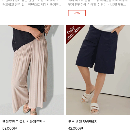
시원하게 입기 좋은 원단으로 입고되었어요~
허리 비조와 밴딩스트링 디테일을 더해 체형에
매끄럽고 탄력 있는 원단으로 제작된 배기팬츠
맞게 편안하게 착용할 수 있는 반바지! 부드럽
입니다! 유니크한 다트절개 포인트가 돋보이며
고 시원한 터치감의 혼방 소재를 사용해 한여
뒷밴딩으로 편안하게~
름에도 쾌적하게 입기 좋아요~
밴딩포인트 플리츠 와이드팬츠
코튼 밴딩 5부반바지
58,000
원
42,000
원