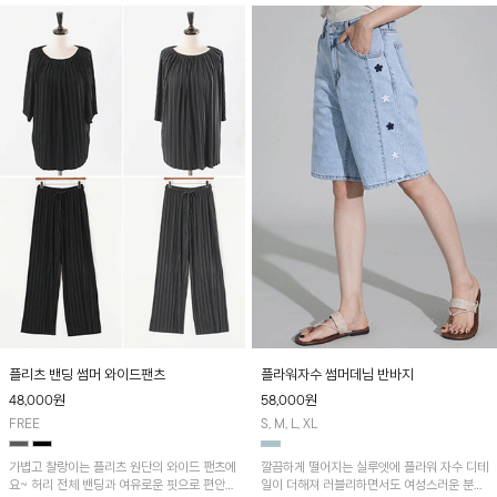
플리츠 밴딩 썸머 와이드팬츠
플라워자수 썸머데님 반바지
48,000
원
58,000
원
FREE
S, M, L, XL
가볍고 찰랑이는 플리츠 원단의 와이드 팬츠에
깔끔하게 떨어지는 실루엣에 플라워 자수 디테
요~ 허리 전체 밴딩과 여유로운 핏으로 편안한
일이 더해져 러블리하면서도 여성스러운 분위