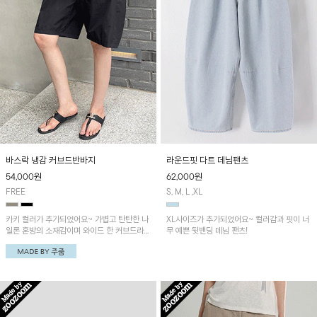
바스락 냉감 커브드반바지
라운드핏 다트 데님팬츠
54,000
원
62,000
원
FREE
S, M, L ,XL
카키 컬러가 추가되었어요~ 가볍고 탄탄한 나
XL사이즈가 추가되었어요~ 컬러감과 핏이 너
일론 혼방의 소재감이며 와이드 한 커브드라인
무 예쁜 뒷밴딩 데님 팬츠!
의 실루엣이 멋스러운 팬츠예요~ 또한 뒷밴딩
으로 편안하게 착용된답니다