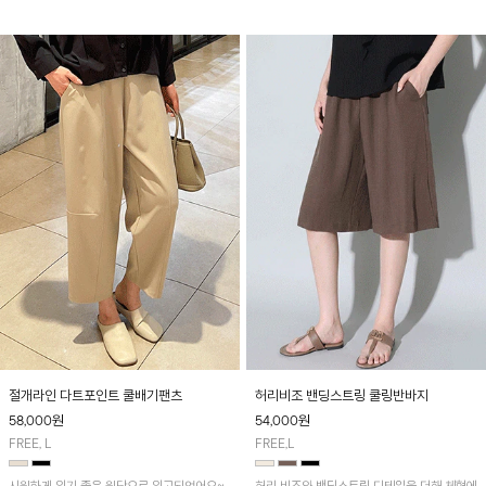
리로 추천드립니다♥
성스러운 실루엣을 연출해 줘요~
절개라인 다트포인트 쿨배기팬츠
허리비조 밴딩스트링 쿨링반바지
58,000
원
54,000
원
FREE, L
FREE,L