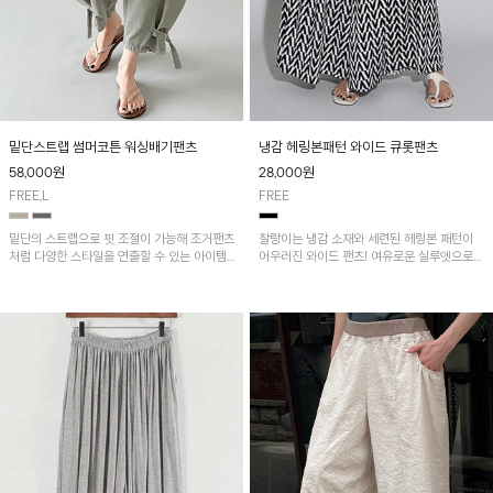
밑단스트랩 썸머코튼 워싱배기팬츠
냉감 헤링본패턴 와이드 큐롯팬츠
58,000
원
28,000
원
FREE,L
FREE
밑단의 스트랩으로 핏 조절이 가능해 조거팬츠
찰랑이는 냉감 소재와 세련된 헤링본 패턴이
처럼 다양한 스타일을 연출할 수 있는 아이템!
어우러진 와이드 팬츠! 여유로운 실루엣으로
허리 전체 밴딩과 스트링으로 편안한 착용감이
활동성이 뛰어나며, 가볍고 시원한 착용감으로
며, 넉넉한 포켓 디테일로 실용성을 더했어요~
한여름까지 부담 없이 즐기기 좋은 아이템입니
다.