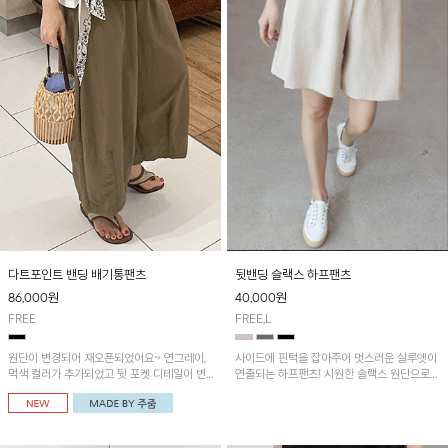
다트포인트 밴딩 배기통팬츠
뒷밴딩 슬랙스 하프팬츠
86,000
원
40,000
원
FREE
FREE,L
원단이 변경되어 재오픈되었어요~ 연그레이,
사이드에 핀턱을 잡아주어 멋스러운 실루엣이
먹색 컬러가 추가되었고 뒷 포켓 디테일이 변
연출되는 하프팬츠! 시원한 슬랙스 원단으로
경되었습니다~가볍고 시원하게 착용되는 배
산뜻하게 입어보실 거예요~
기통팬츠! 허리밴딩과 여유로운 통으로 편안해
매일 손이 자주 갈 아이템!