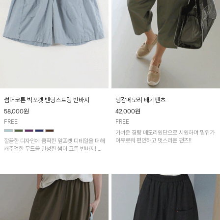
썸머코튼 빅포켓 밴딩스트링 반바지
냉감메모리 배기팬츠
58,000
원
42,000
원
FREE
FREE
가벼운 경량 메모리원단으로 시원하며 밑위가
여유로워 편안하고 멋스러운 팬츠!!
깔끔한 디자인에 큼직한 앞포켓 디테일을 더해
캐주얼한 무드를 완성한 썸머 코튼 반바지! 허
리 밴딩과 스트링으로 편안한 핏을 연출하며,
가볍고 쾌적한 착용감으로 여름 시즌 내내 데
일리 하게 활용하기 좋아요~