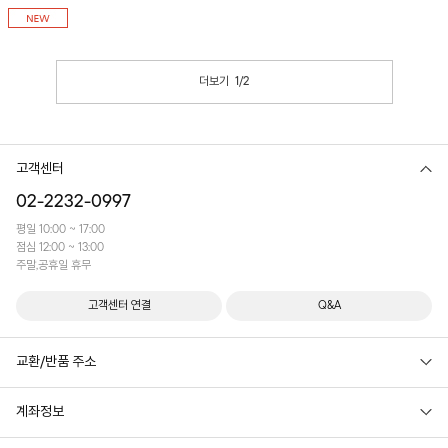
착용감이에요! 썸머플리츠 밴딩셔링넥 블라우
기를 연출해 줍니다. 데일리 하게 매치하기 좋
스와 함께 코디하시는 걸 추천드려요~
은 디자인으로 다양한 상의와 함께 스타일링하
기 좋은 아이템이에요~
더보기
1
/
2
고객센터
02-2232-0997
평일 10:00 ~ 17:00
점심 12:00 ~ 13:00
주말,공휴일 휴무
고객센터 연결
Q&A
교환/반품 주소
계좌정보