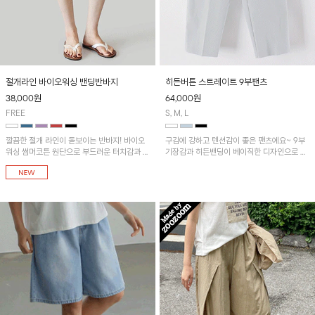
절개라인 바이오워싱 밴딩반바지
히든버튼 스트레이트 9부팬츠
38,000
원
64,000
원
FREE
S, M, L
깔끔한 절개 라인이 돋보이는 반바지! 바이오
구김에 강하고 텐션감이 좋은 팬츠에요~ 9부
워싱 썸머코튼 원단으로 부드러운 터치감과 편
기장감과 히든밴딩이 베이직한 디자인으로 활
안한 느낌을 더했으며 허리 밴딩 디자인으로
용도 높은 아이템!
부담 없이 착용하기 좋은 썸머 데일리 아이템
입니다~