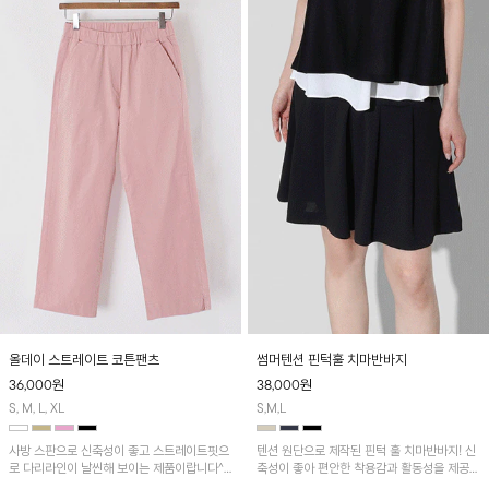
올데이 스트레이트 코튼팬츠
썸머텐션 핀턱훌 치마반바지
36,000
원
38,000
원
S, M, L, XL
S,M,L
사방 스판으로 신축성이 좋고 스트레이트핏으
텐션 원단으로 제작된 핀턱 훌 치마반바지! 신
로 다리라인이 날씬해 보이는 제품이랍니다^^
축성이 좋아 편안한 착용감과 활동성을 제공하
군살커버하면서 장시간 착용해도 편안해 데일
며 자연스럽게 살짝 퍼지는 핀턱 훌 라인이 여