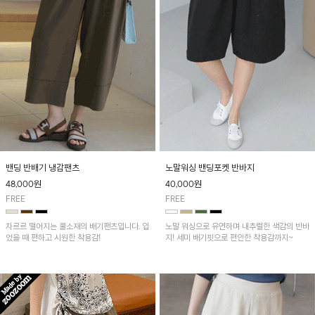
밴딩 반배기 냉감팬츠
노말워싱 밴딩포켓 반바지
48,000
원
40,000
원
FREE
FREE
차르르 떨어지는 쿨소재의 배기팬츠입니다. 입
노말 워싱으로 유연하며 내추럴한 색감의 반바
었을 때 편하고 시원한 착용감!
지! 세미 배기핏으로 편안한 착용감까지~