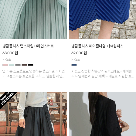
냉감플리츠 랩스타일 H라인스커트
냉감플리츠 페이즐나염 배색원피스
68,000
원
62,000
원
FREE
FREE
옆 리본 스트랩으로 연출하는 랩스타일 디자인
가볍고 산뜻한 착용감의 원피스에요~ 페이즐
이 여성스러운 포인트를 더하고, 깔끔한 라인
리 나염패턴과 밑단 배색 디테일로 시원한 포
을 완성해 주는 H라인 스커트! 시원한 냉감 플
인트가 되어 휴양지룩으로 좋은 아이템!!
리츠 원단으로 제작되어 가볍고 쾌적하게 착용
할 수 있어요~