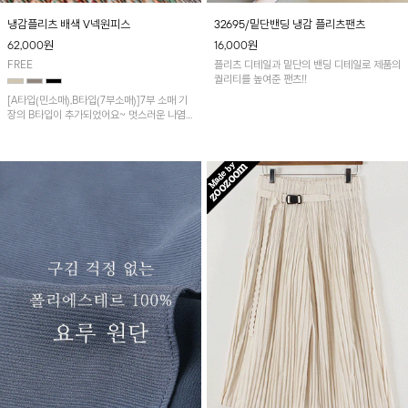
냉감플리츠 배색 V넥원피스
32695/밑단밴딩 냉감 플리츠팬츠
62,000
원
16,000
원
FREE
플리츠 디테일과 밑단의 밴딩 디테일로 제품의
퀄리티를 높여준 팬츠!!
[A타입(민소매),B타입(7부소매)]7부 소매 기
장의 B타입이 추가되었어요~ 멋스러운 나염
포인트가 돋보이는 롱원피스예요~와플패턴의
플리츠 원단으로 쾌적하면서 신축성이 뛰어나
편안하게 착용됩니다!