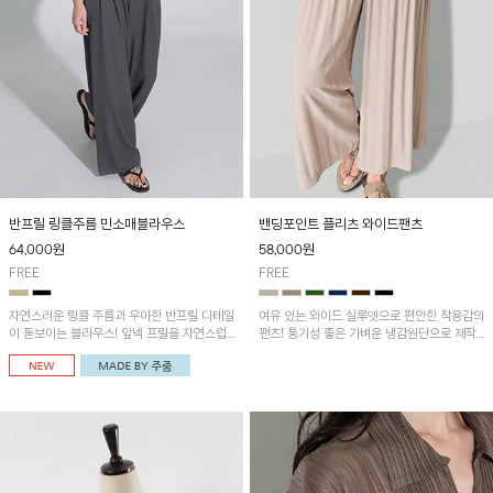
반프릴 링클주름 민소매블라우스
밴딩포인트 플리츠 와이드팬츠
64,000
원
58,000
원
FREE
FREE
자연스러운 링클 주름과 우아한 반프릴 디테일
여유 있는 와이드 실루엣으로 편안한 착용감의
이 돋보이는 블라우스! 앞넥 프릴을 자연스럽
팬츠! 통기성 좋은 가벼운 냉감원단으로 제작
게 내려 여성스러운 무드로 연출하거나, 어깨
되어 시원하고 쾌적한 착용감이에요~
옆 단추에 걸어 세련된 카울넥 스타일로 연출
할 수 있는 아이템이에요~