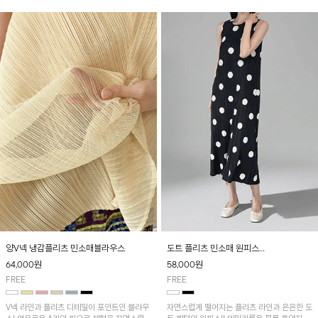
드려요~
양V넥 냉감플리츠 민소매블라우스
도트 플리츠 민소매 원피스
[2차 리오더중] 8/19 순차적 발송!
64,000
원
58,000
원
FREE
FREE
V넥 라인과 플리츠 디테일이 포인트인 블라우
자연스럽게 떨어지는 플리츠 라인과 은은한 도