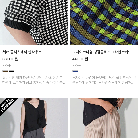
체커 플리츠배색 블라우스
모자이크나염 냉감플리츠 H라인스커트
38,000
원
44,000
원
FREE
FREE
유니크한 체커 패턴으로 포인트가 되어 기본
모자이크 나염이 돋보이는 냉감 플리츠스커트!
하의에 코디하기 쉽고 통기성이 좋아 한여름에
슬림하게 떨어지는 H라인 실루엣이 깔끔하고
도 시원하게 착용하기 좋답니다~
여성스러운 핏을 연출해 줘요~ 허리 전체 밴딩
으로 편안한 착용감이며, 밑단 트임으로 활동
성을 더했어요~