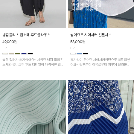
냉감플리츠 캡소매 후드블라우스
썸머요루 시어서커 긴팔셔츠
49,000
원
58,000
원
FREE
FREE
블랙 컬러가 추가었어요~ 시원한 냉감 플리츠
통기성이 우수한 시어서커원단으로 제작되었
소재와 유니크한 후드 디테일이 매력적인 캡소
어요~ 팔부분이 여유로우며 피부에 달라붙지
매 블라우스! 가볍게 흐르는 실루엣과 자연스
않아 여름 내내 쾌적하게 착용 가능해요!
러운 플리츠 주름이 멋스러운 분위기를 더해주
며, 편안하면서도 스타일리시한 아이템입니다
~