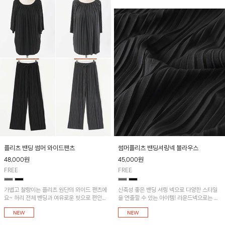
플리츠 밴딩 썸머 와이드팬츠
썸머플리츠 밴딩셔링넥 블라우스
48,000
원
45,000
원
FREE
FREE
가볍고 찰랑이는 플리츠 원단의 와이드 팬츠에
신축성 좋은 밴딩 셔링 넥으로 다양한 스타일
요~ 허리 전체 밴딩과 여유로운 핏으로 편안한
을 연출할 수 있는 아이템! 라운드넥으로는 편
착용감이에요! 썸머플리츠 밴딩셔링넥 블라우
안한 데일리룩을, 오프숄더로는 여성스럽고 세
스와 함께 코디하시는 걸 추천드려요~
련된 무드를 연출할 수 있습니다. 플리츠 밴딩
썸머 와이드 팬츠와 함께 코디하시는 걸 추천