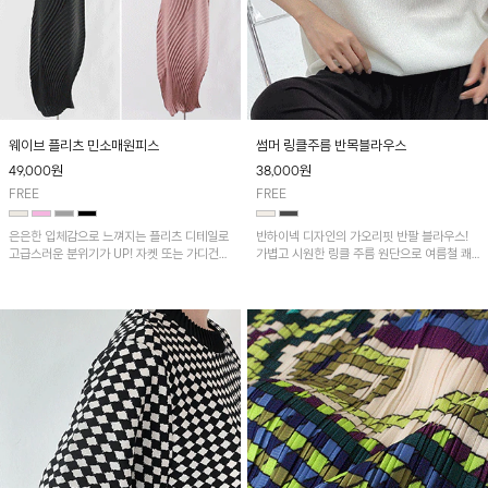
웨이브 플리츠 민소매원피스
썸머 링클주름 반목블라우스
49,000
원
38,000
원
FREE
FREE
은은한 입체감으로 느껴지는 플리츠 디테일로
반하이넥 디자인의 가오리핏 반팔 블라우스!
고급스러운 분위기가 UP! 자켓 또는 가디건과
가볍고 시원한 링클 주름 원단으로 여름철 쾌
같이 매치해도 잘 어울린답니다!
적하게 즐기기 좋은 아이템이에요~