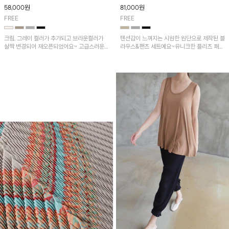
조거팬츠
58,000
원
81,000
원
FREE
FREE
크림, 그레이 컬러가 추가되고 브라운컬러가
텐션감이 느껴지는 시원한 원단으로 제작된 블
살짝 변경되어 재오픈되었어요~ 고급스러운
라우스&팬츠 세트예요~유니크한 플리츠 패턴
플리츠 원단감이 돋보이는 볼레로 자켓! 카라
과 가오리&배기핏으로 멋스러운 느낌!
없는 오픈형 디자인이라 세련된 무드로 부담
없이 걸치기 좋아요~