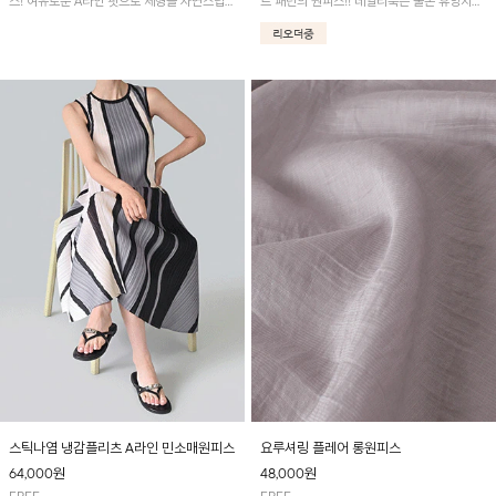
스! 여유로운 A라인 핏으로 체형을 자연스럽게
트 패턴의 원피스!! 데일리룩은 물론 휴양지룩
커버해 주며, 시원한 냉감 소재로 한여름에도
까지 다양하게 활용하기 좋은 아이템입니다.
쾌적하게 착용하실 수 있어요~
스틱나염 냉감플리츠 A라인 민소매원피스
요루셔링 플레어 롱원피스
64,000
원
48,000
원