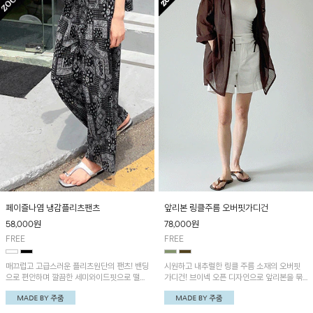
페이즐나염 냉감플리츠팬츠
앞리본 링클주름 오버핏가디건
58,000
원
78,000
원
FREE
FREE
매끄럽고 고급스러운 플리츠원단의 팬츠! 밴딩
시원하고 내추럴한 링클 주름 소재의 오버핏
으로 편안하며 깔끔한 세미와이드핏으로 떨어
가디건! 브이넥 오픈 디자인으로 앞리본을 묶
져 멋스러워요~'페이즐플리츠 A라인 쿨링나
거나 오픈해 다양한 스타일로 연출 가능한 아
시'와 세트로 착용하시는걸 추천드립니다!
이템이에요~