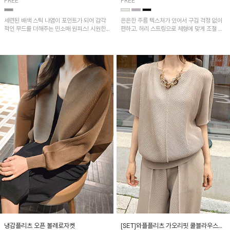
FREE
FREE
세련된 배색 스틱 나염이 포인트가 되어 감각
은은한 주름 텍스처가 있어서 구김 걱정 없이
적인 무드를 더해주는 민소매 원피스! 시원한
편하고, 허리 스트링으로 체형에 맞게 조절 가
냉감 플리츠 원단으로 제작되어 가볍고 쾌적하
능하며 소매라인까지 커버하기 좋아요^^
게 착용할 수 있으며, 자연스럽게 퍼지는 A라
인 실루엣이 여성스럽고 편안한 핏을 연출해
줘요~
냉감플리츠 오픈 볼레로자켓
[SET]와플플리츠 가오리핏 쿨블라우스&