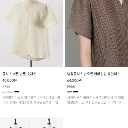
플리츠 버튼 반팔 숏자켓
냉감플리츠 반오픈 카라집업 훌원피스
40,000
원
64,000
원
FREE
FREE
부드럽고 가볍게 입기 좋은 숏자켓이에요~ 플
시원한 냉감 플리츠 소재로 쾌적하게 착용되는
리츠 소재로 자연스럽게 흐르는 실루엣이 연출
반팔원피스입니다. 반오픈 집업 카라넥 디자인
되는 아이템!!
이 깔끔한 포인트를 더해주며, 자연스럽게 퍼
지는 훌 실루엣이 여성스러운 분위기를 연출해
줘요~