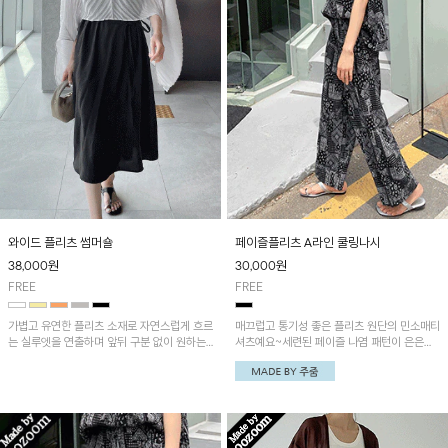
와이드 플리츠 썸머숄
페이즐플리츠 A라인 쿨링나시
38,000
원
30,000
원
FREE
FREE
가볍고 유연한 플리츠 소재로 자연스럽게 흐르
매끄럽고 통기성 좋은 플리츠 원단의 민소매티
는 실루엣을 연출하며 앞뒤 구분 없이 원하는
셔츠예요~세련된 페이즐 나염 패턴이 은은하
방향으로 착용할 수 있으며 여유로운 핏으로
게 포인트 되는 제품! '페이즐나염 냉감플리츠
체형에 상관없이 편안하게 착용가능해요~
팬츠'와 세트로 착용하시면 더욱 멋스러워요~