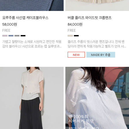
요루주름 사선랩 케이프블라우스
버클 플리츠 와이드핏 크롭팬츠
58,000
원
84,000
원
FREE
FREE
가볍고 찰랑이는 소재로 시원하고 편안한 착용
플리츠 주름이 멋스러운 팬츠입니다. 전체 밴
감의 블라우스! 사선으로 흐르는 랩 실루엣과
딩이라 편하게 착용가능하고 벨트가 있어 사이
자연스러운 레이어드 디테일이 더해져 여성스
즈 조절이 가능해요~
러운 분위기와 세련된 핏을 완성해 주는 아이
템입니다~