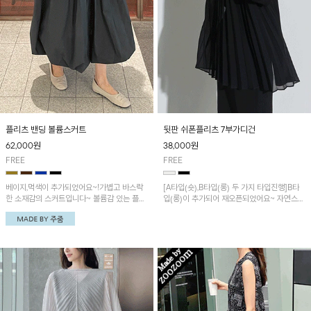
플리츠 밴딩 볼륨스커트
뒷판 쉬폰플리츠 7부가디건
62,000
원
38,000
원
FREE
FREE
베이지,먹색이 추가되었어요~!가볍고 바스락
[A타입(숏),B타입(롱) 두 가지 타입진행]B타
한 소재감의 스커트입니다~ 볼륨감 있는 플리
입(롱)이 추가되어 재오픈되었어요~ 자연스럽
츠 디자인으로 멋스러운 포인트 아이템!
게 흐르는 쉬폰 소재의 플리츠 주름이 멋스러
운 오픈 가디건이에요~ 아주 가벼운 쿨니트 소
재가 원단배색 되어 시원한 착용감!