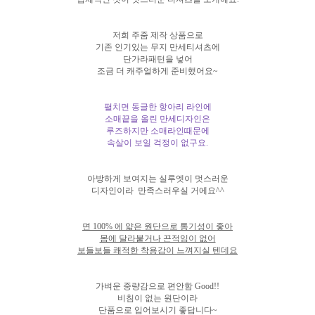
저희 주줌 제작 상품으로
기존 인기있는 무지 만세티셔츠에
단가라패턴을 넣어
조금 더 캐주얼하게 준비했어요~
펼치면 동글한 항아리 라인에
소매끝을 올린 만세디자인은
루즈하지만 소매라인때문에
속살이 보일 걱정이 없구요.
아방하게 보여지는 실루엣이 멋스러운
디자인이라 만족스러우실 거에요^^
면 100% 에 얇은 원단으로 통기성이 좋아
몸에 달라붙거나 끈적임이 없어
보들보들 쾌적한 착용감이 느껴지실 텐데요
가벼운 중량감으로 편안함 Good!!
비침이 없는 원단이라
단품으로 입어보시기 좋답니다~