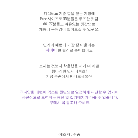
키 163cm 기준 힙을 덮는 기장에
Free 사이즈로 55분들은 루즈한 핏감
66~77분들도 여유있는 핏감으로
체형에 구애없이 입어보실 수 있구요.
단가라 패턴에 가장 잘 어울리는
네이비
한 컬러로 준비했어요
보시는 것보다 착용했을 때가 더 예쁜
항아리핏 만세티셔츠!
지금 주줌에서 만나보세요^^
※다양한 패턴이 믹스된 원단으로 일정하게 재단할 수 없기에
사진상으로 보여지는 패턴 및 컬러배치가 다를 수 있습니다.
구매시 꼭 참고해 주세요.
-제조자 : 주줌