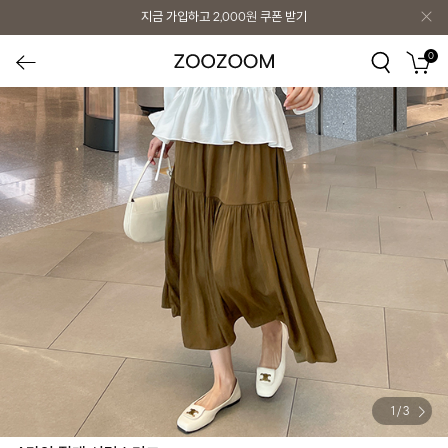
지금 가입하고
2,000원
쿠폰 받기
0
1
/
3