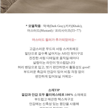
* 모델착용
: 먹색(Dark Gray),카키(Khaki),
머스터드(Mustard) / 프리사이즈(55~77)
머스터드 컬러가 추가되었어요~
고급스러운 무드의 셔링 스커트예요
밑단으로 갈수록 넓어지는 A라인 핏이구요
잔잔한 셔링 디테일로 움직일 때마다
살랑이는 라인이 멋스럽답니다
허리 밴딩으로 입고, 벗기 편안하면서 활동성도 good!
부드러운 촉감의 안감이 있어 비침 걱정 없이
편안하게 입어보실 거예요~
소재TIP
겉감과 안감 모두 폴리에스테르 100%
소재예요
부드럽고 매끈한 텍스쳐구요
안감에는 신축성 있는 원단을 사용해