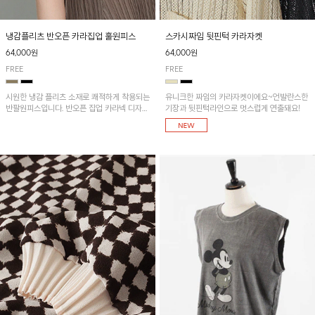
냉감플리츠 반오픈 카라집업 훌원피스
스카시짜임 뒷핀턱 카라자켓
64,000원
64,000원
FREE
FREE
시원한 냉감 플리츠 소재로 쾌적하게 착용되는
유니크한 짜임의 카라자켓이에요~언발란스한
반팔원피스입니다. 반오픈 집업 카라넥 디자인
기장과 뒷핀턱라인으로 멋스럽게 연출돼요!
이 깔끔한 포인트를 더해주며, 자연스럽게 퍼
지는 훌 실루엣이 여성스러운 분위기를 연출해
줘요~