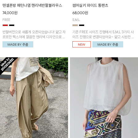
텐셀혼방 패턴나염 헨리넥반팔블라우스
썸머실키 와이드 통팬츠
74,000원
68,000원
FREE
S,M,L
반팔버전으로 새롭게 오픈되었습니다! 얇고 차
기존 FREE 사이즈 진행에서 S,M,L 3가지 사
르르한 텍스처에 깔끔한 헨리넥 디자인으로 제
이즈 진행으로 변경되었어요~ 얇고 시원한 원
작된 블라우스예요~볼륨감있는 소매 셔링과
단으로 제작된 와이드팬츠! 베이직한 디자인으
세련된 나염패턴으로 유니크한 매력 UP!
로 코디 활용도가 높은 아이템이에요~