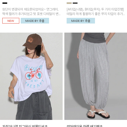
원단이 변경되어 재오픈되었어요~ 연그레이,
[A타입(나염), B타입(무지) 두 가지 타입진행]
먹색 컬러가 추가되었고 뒷 포켓 디테일이 변
데일리 하게 활용하기 좋은 무지 타입이 추가
경되었습니다~가볍고 시원하게 착용되는 배
되었어요~ 볼륨감 있는 항아리핏 실루엣이 유
기통팬츠! 허리밴딩과 여유로운 통으로 편안해
니크하며 포켓디테일이 POINT!
매일 손이 자주 갈 아이템!
자전거나염 피그워싱 반팔티셔츠
썸머레이온 하렘 배기팬츠