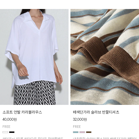
소프트 언발 카라블라우스
배색단가라 슬라브 반팔티셔츠
40,000원
32,000원
FREE
FREE