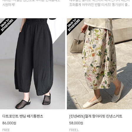
레이온+나일론 원단으로 무더운 한여름에도
내추럴한 슬라브 텍스처와 배색 단가라 패턴이
시원하게!
조화롭게 어우러진 반팔 티셔츠! 통기성이 좋
아 여름철 시원하게 착용하기 좋아요~
다트포인트 밴딩 배기통팬츠
[린넨45%]절개 항아리핏 린넨스커트
86,000원
58,000원
FREE
FREE,L