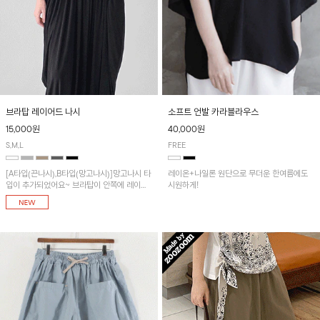
브라탑 레이어드 나시
소프트 언발 카라블라우스
15,000원
40,000원
S,M,L
FREE
[A타입(끈나시),B타입(망고나시)]망고나시 타
레이온+나일론 원단으로 무더운 한여름에도
입이 추가되었어요~ 브라탑이 안쪽에 레이어
시원하게!
드 되어 실용적인 나시!