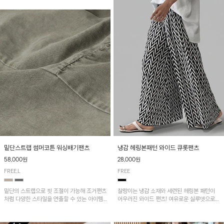
밑단스트랩 썸머코튼 워싱배기팬츠
냉감 헤링본패턴 와이드 큐롯팬츠
58,000원
28,000원
FREE,L
FREE
밑단의 스트랩으로 핏 조절이 가능해 조거팬츠
찰랑이는 냉감 소재와 세련된 헤링본 패턴이
처럼 다양한 스타일을 연출할 수 있는 아이템!
어우러진 와이드 팬츠! 여유로운 실루엣으로
허리 전체 밴딩과 스트링으로 편안한 착용감이
활동성이 뛰어나며, 가볍고 시원한 착용감으로
며, 넉넉한 포켓 디테일로 실용성을 더했어요~
한여름까지 부담 없이 즐기기 좋은 아이템입니
다.