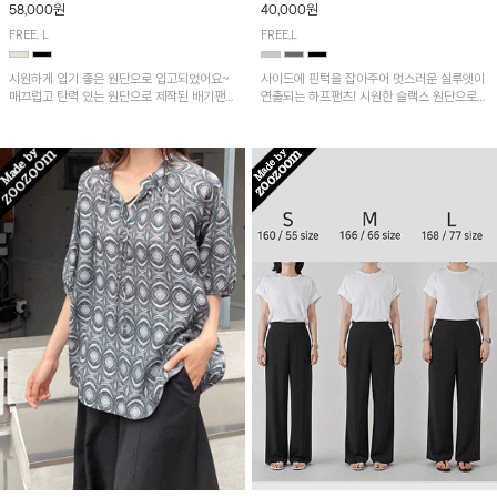
58,000원
40,000원
FREE, L
FREE,L
시원하게 입기 좋은 원단으로 입고되었어요~
사이드에 핀턱을 잡아주어 멋스러운 실루엣이
매끄럽고 탄력 있는 원단으로 제작된 배기팬츠
연출되는 하프팬츠! 시원한 슬랙스 원단으로
입니다! 유니크한 다트절개 포인트가 돋보이며
산뜻하게 입어보실 거예요~
뒷밴딩으로 편안하게~