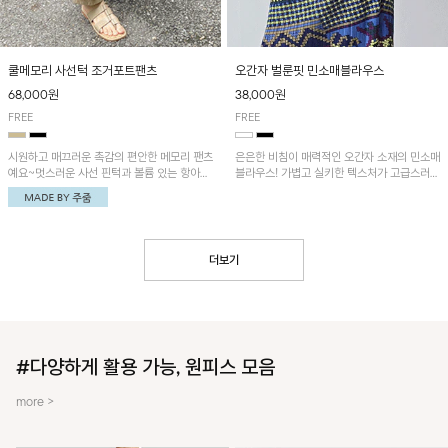
쿨메모리 사선턱 조거포트팬츠
오간자 벌룬핏 민소매블라우스
68,000원
38,000원
FREE
FREE
시원하고 매끄러운 촉감의 편안한 메모리 팬츠
은은한 비침이 매력적인 오간자 소재의 민소매
예요~멋스러운 사선 핀턱과 볼륨 있는 항아리
블라우스! 가볍고 실키한 텍스처가 고급스러운
핏이 유니크한 아이템!
무드를 더해주며, 벌룬핏 실루엣이 멋스러운
아이템이에요~
더보기
#다양하게 활용 가능, 원피스 모음
more >