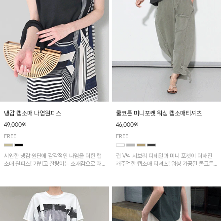
냉감 캡소매 나염원피스
쿨코튼 미니포켓 워싱 캡소매티셔츠
49,000원
46,000원
FREE
FREE
시원한 냉감 원단에 감각적인 나염을 더한 캡
겹 V넥 시보리 디테일과 미니 포켓이 더해진
소매 원피스! 가볍고 찰랑이는 소재감으로 쾌
캐주얼한 캡소매 티셔츠! 워싱 가공된 쿨코튼
적하게 착용되며, 밑단 트임 디테일이 더해져
원단으로 통기성이 좋아 쾌적하게 착용되며 다
활동성을 높였어요~
양한 하의와 매치하기 좋은 아이템입니다~