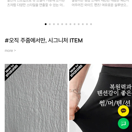
밑단의 스트랩으로 핏 조절이 가능해 조거팬
찰랑이는 냉감 소재와 세련된 헤링본 패턴이
츠처럼 다양한 스타일을 연출할 수 있는 아
어우러진 와이드 팬츠! 여유로운 실루엣으로
이템! 허리 전체 밴딩과 스트링으로 편안한
활동성이 뛰어나며, 가볍고 시원한 착용감으
착용감이며, 넉넉한 포켓 디테일로 실용성을
로 한여름까지 부담 없이 즐기기 좋은 아이
더했어요~
템입니다.
#오직 주줌에서만, 시그니처 ITEM
more >