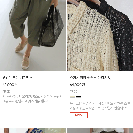
냉감메모리 배기팬츠
스카시짜임 뒷핀턱 카라자켓
42,000원
64,000원
FREE
FREE
가벼운 경량 메모리원단으로 시원하며 밑위가
여유로워 편안하고 멋스러운 팬츠!!
유니크한 짜임의 카라자켓이에요~언발란스한
기장과 뒷핀턱라인으로 멋스럽게 연출돼요!