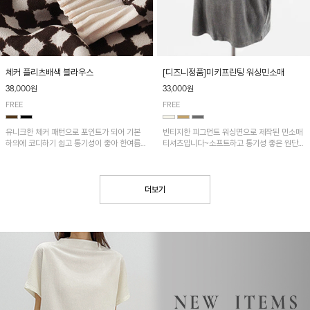
[디즈니정품]미키프린팅 워싱민소매
체커 플리츠배색 블라우스
33,000원
38,000원
FREE
FREE
빈티지한 피그먼트 워싱면으로 제작된 민소매
유니크한 체커 패턴으로 포인트가 되어 기본
티셔츠입니다~소프트하고 통기성 좋은 원단
하의에 코디하기 쉽고 통기성이 좋아 한여름에
으로 편안하면서 유니크한 프린팅이 POINT!
도 시원하게 착용하기 좋답니다~
더보기