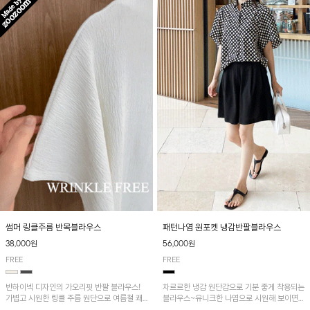
패턴나염 원포켓 냉감반팔블라우스
썸머 링클주름 반목블라우스
56,000원
38,000원
FREE
FREE
차르르한 냉감 원단감으로 기분 좋게 착용되는
반하이넥 디자인의 가오리핏 반팔 블라우스!
블라우스~유니크한 나염으로 시원해 보이면
가볍고 시원한 링클 주름 원단으로 여름철 쾌
서 흐르는 핏이 멋스러운 아이템!
적하게 즐기기 좋은 아이템이에요~