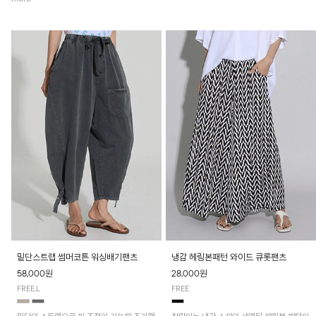
밑단스트랩 썸머코튼 워싱배기팬츠
냉감 헤링본패턴 와이드 큐롯팬츠
58,000원
28,000원
FREE,L
FREE