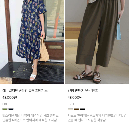
애니멀패턴 A라인 쿨셔츠원피스
밴딩 반배기 냉감팬츠
48,000원
48,000원
FREE
FREE
멋스러운 패턴 나염이 매력적인 셔츠 원피스!
차르르 떨어지는 쿨소재의 배기팬츠입니다. 입
깔끔한 A라인으로 떨어지며 쾌적한 소재감으
었을 때 편하고 시원한 착용감!
로 산뜻하게 착용돼요~