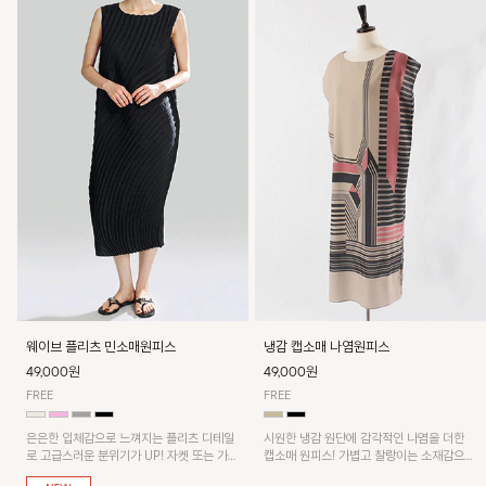
웨이브 플리츠 민소매원피스
냉감 캡소매 나염원피스
49,000원
49,000원
FREE
FREE
은은한 입체감으로 느껴지는 플리츠 디테일
시원한 냉감 원단에 감각적인 나염을 더한
로 고급스러운 분위기가 UP! 자켓 또는 가디
캡소매 원피스! 가볍고 찰랑이는 소재감으로
건과 같이 매치해도 잘 어울린답니다!
쾌적하게 착용되며, 밑단 트임 디테일이 더해