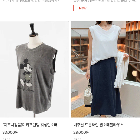
지! 세미 배기핏으로 편안한 착용감까지~
축성 좋아 짱편한 팬츠!! 데일리로 즐길 수 있
는 기본 컬러들로 준비했어요~
[디즈니정품]미키프린팅 워싱민소매
내추럴 드롭라인 캡소매블라우스
33,000원
28,000원
FREE
FREE