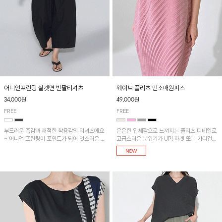
어니언프린팅 실켓면 반팔티셔츠
웨이브 플리츠 민소매원피스
34,000원
49,000원
FREE
FREE
부드러운 촉감과 쾌적한 착용감의 티셔츠에요
은은한 입체감으로 느껴지는 플리츠 디테일로
~ 어니언 프린팅이 포인트가 되어 멋스러운 아
고급스러운 분위기가 UP! 자켓 또는 가디건과
이템!!
같이 매치해도 잘 어울린답니다!