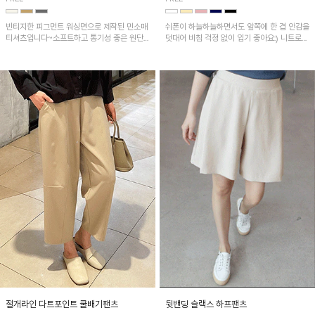
빈티지한 피그먼트 워싱면으로 제작된 민소매
쉬폰이 하늘하늘하면서도 앞쪽에 한 겹 안감을
티셔츠입니다~소프트하고 통기성 좋은 원단
덧대어 비침 걱정 없이 입기 좋아요:) 니트로
으로 편안하면서 유니크한 프린팅이 POINT!
배색된 어깨 캡소매가 자연스럽게 감싸주어 세
련된 무드를 연출 해준답니다~
절개라인 다트포인트 쿨배기팬츠
뒷밴딩 슬랙스 하프팬츠