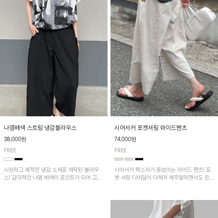
나염배색 스트링 냉감블라우스
시어서커 포켓셔링 와이드팬츠
38,000원
74,000원
FREE
FREE
시원하고 쾌적한 냉감 소재로 제작된 블라우
시어서커 텍스처가 돋보이는 와이드 팬츠! 포
스! 감각적인 나염 배색이 포인트가 되어 고급
켓 셔링 디테일이 더해져 캐주얼하면서도 은은
스럽고 세련된 분위기를 연출하며, 스트링 디
한 포인트를 연출하며, 여유로운 와이드 핏으
테일로 핏 조절이 가능해 다양한 실루엣으로
로 편안하고 멋스러운 실루엣을 완성해 줍니
착용 가능합니다~
다. 가볍고 쾌적한 착용감으로 여름철 데일리
아이템으로 활용하기 좋아요~