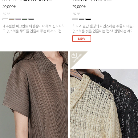
40,000원
29,000원
FREE
FREE
내추럴한 피그먼트 워싱감이 더해져 빈티지하
허리와 밑단 밴딩의 자연스러운 주름 디테일이
고 멋스러운 무드를 연출해 주는 티셔츠! 편안
멋스러운 핏을 연출하는 팬츠! 찰랑이는 레이
한 루즈핏으로 여유롭게 착용하기 좋은 아이템
온 소재로 가볍고 시원하게 착용되며, 여유로
이에요~
운 실루엣으로 활동성이 좋아 데일리 하게 즐
기기 좋은 아이템입니다~