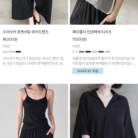
시어서커 포켓셔링 와이드팬츠
페이즐리 린넨배색 티셔츠
74,000원
17,000원
FREE
FREE
시어서커 텍스처가 돋보이는 와이드 팬츠! 포
새롭게 화이트&먹색 컬러가 추가되었어요! 화
켓 셔링 디테일이 더해져 캐주얼하면서도 은은
이트컬러 앞부분 배색컬러가 변경되었어요~
한 포인트를 연출하며, 여유로운 와이드 핏으
중앙 린넨배색으로 유니크하면서 페이즐리 패
로 편안하고 멋스러운 실루엣을 완성해 줍니
턴으로 감각적인 분위기를 연출이 가능한 티셔
다. 가볍고 쾌적한 착용감으로 여름철 데일리
츠!
아이템으로 활용하기 좋아요~