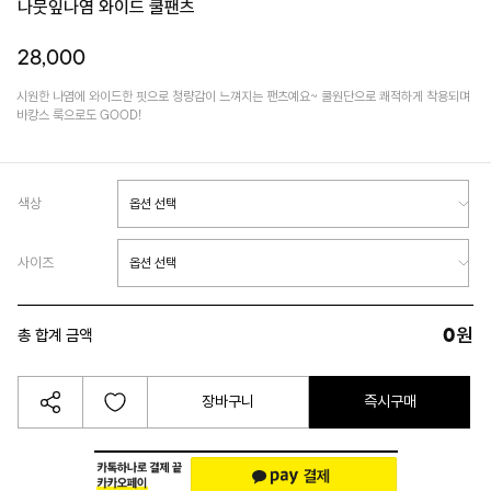
나뭇잎나염 와이드 쿨팬츠
28,000
시원한 나염에 와이드한 핏으로 청량감이 느껴지는 팬츠예요~ 쿨원단으로 쾌적하게 착용되며
바캉스 룩으로도 GOOD!
색상
사이즈
0
원
총 합계 금액
장바구니
즉시구매