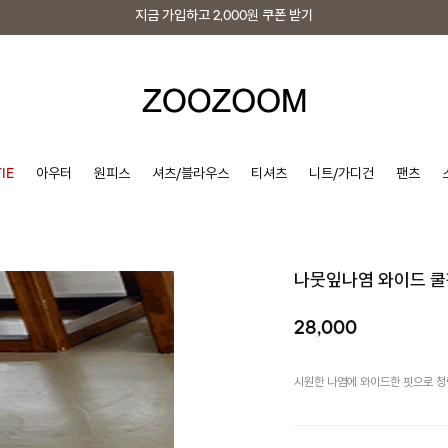
지금 가입하고
2,000원
쿠폰 받기
지금 가입하고
2,000원
쿠폰 받기
IE
아우터
원피스
셔츠/블라우스
티셔츠
니트/가디건
팬츠
나뭇잎나염 와이드 
28,000
시원한 나염에 와이드한 핏으로 청