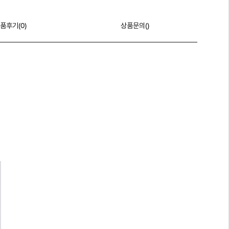
품후기(
0
)
상품문의()