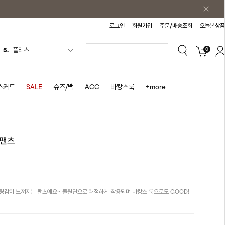
로그인
회원가입
주문/배송조회
오늘본상품
5.
플리츠
0
6.
나시원피스
7.
치마반바지
스커트
SALE
슈즈/백
ACC
바캉스룩
+more
8.
바지
9.
조끼
10.
자켓
쿨팬츠
1.
원피스
2.
블라우스
3.
나시
4.
티셔츠
량감이 느껴지는 팬츠예요~ 쿨원단으로 쾌적하게 착용되며 바캉스 룩으로도 GOOD!