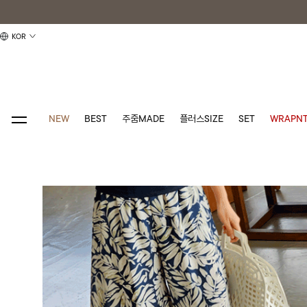
KOR
NEW
BEST
주줌MADE
플러스SIZE
SET
WRAPNT