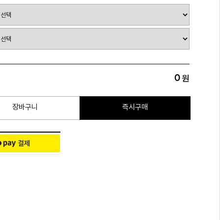
0
원
장바구니
즉시구매