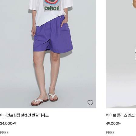
어니언프린팅 실켓면 반팔티셔츠
웨이브 플리츠 민소
34,000원
49,000원
FREE
FREE