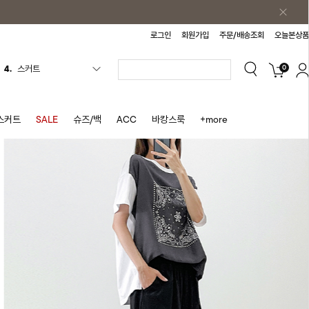
로그인
회원가입
주문/배송조회
오늘본상품
0
5.
반바지
6.
여름티
7.
가디건
스커트
SALE
슈즈/백
ACC
바캉스룩
+more
8.
셔츠
9.
청치마
10.
바스락원피스
1.
원피스
2.
블라우스
3.
나시
4.
스커트