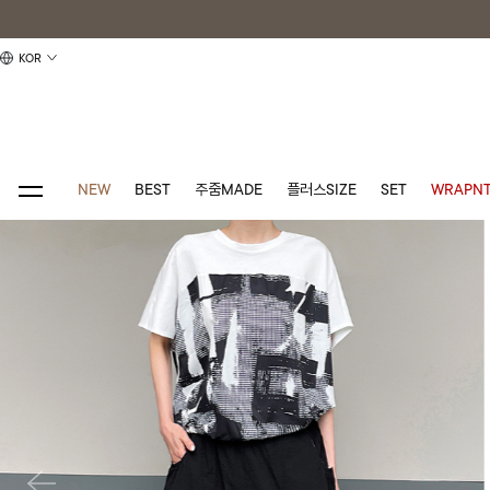
KOR
NEW
BEST
주줌MADE
플러스SIZE
SET
WRAPNT