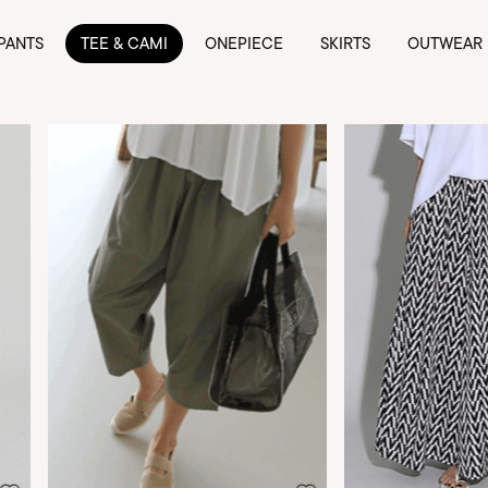
PANTS
TEE & CAMI
ONEPIECE
SKIRTS
OUTWEAR