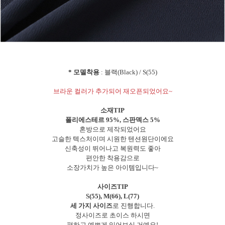
* 모델착용
: 블랙(Black) / S(55)
브라운 컬러가 추가되어 재오픈되었어요~
소재TIP
폴리에스테르 95%, 스판덱스 5%
혼방으로 제작되었어요
고슬한 텍스처이며 시원한 텐션원단이에요
신축성이 뛰어나고 복원력도 좋아
편안한 착용감으로
소장가치가 높은 아이템입니다~
사이즈TIP
S(55), M(66), L(77)
세 가지 사이즈
로 진행합니다.
정사이즈로 초이스 하시면
편하고 예쁘게 입어보실 거예요!