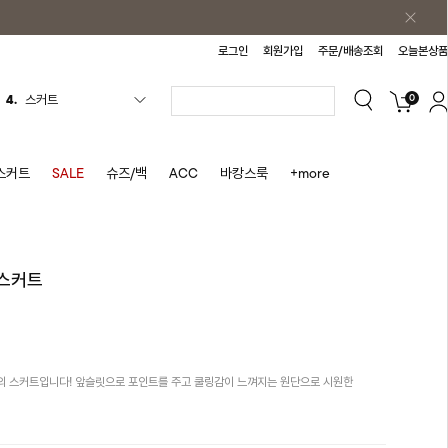
로그인
회원가입
주문/배송조회
오늘본상품
0
5.
반바지
6.
여름티
7.
가디건
스커트
SALE
슈즈/백
ACC
바캉스룩
+more
8.
셔츠
9.
청치마
10.
바스락원피스
인스커트
1.
원피스
2.
블라우스
3.
나시
의 스커트입니다! 앞슬릿으로 포인트를 주고 쿨링감이 느껴지는 원단으로 시원한
4.
스커트