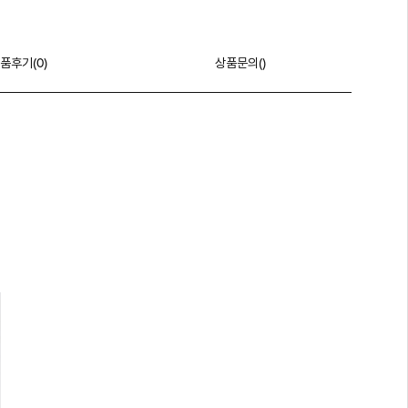
품후기(
0
)
상품문의()