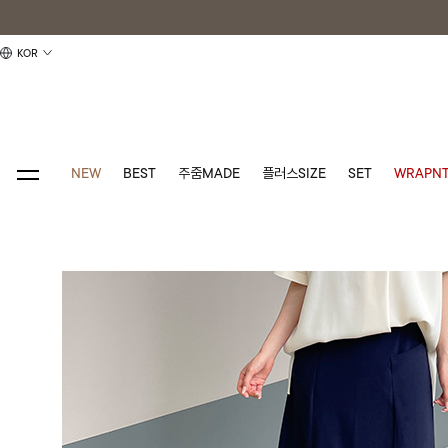
KOR
NEW
BEST
주줌MADE
플러스SIZE
SET
WRAPNT