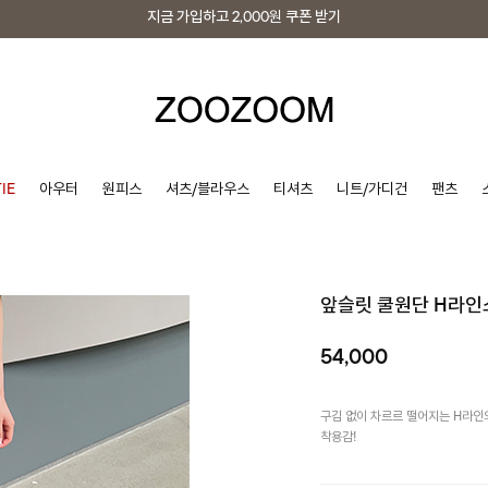
지금 가입하고
2,000원
쿠폰 받기
지금 가입하고
2,000원
쿠폰 받기
IE
아우터
원피스
셔츠/블라우스
티셔츠
니트/가디건
팬츠
앞슬릿 쿨원단 H라
54,000
구김 없이 차르르 떨어지는 H라인
착용감!