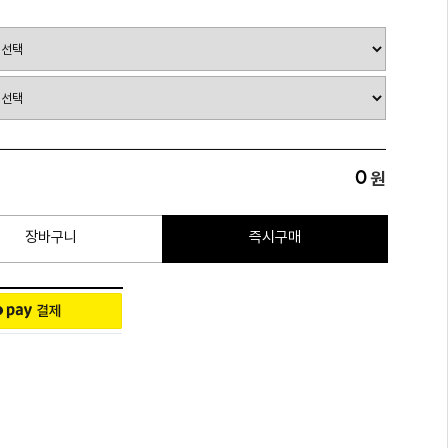
0
원
장바구니
즉시구매