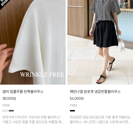
패턴나염 원포켓 냉감반팔블라우스
썸머 링클주름 반목블라우스
56,000원
38,000원
FREE
FREE
차르르한 냉감 원단감으로 기분 좋게 착용되는
반하이넥 디자인의 가오리핏 반팔 블라우스!
블라우스~유니크한 나염으로 시원해 보이면
가볍고 시원한 링클 주름 원단으로 여름철 쾌
서 흐르는 핏이 멋스러운 아이템!
적하게 즐기기 좋은 아이템이에요~