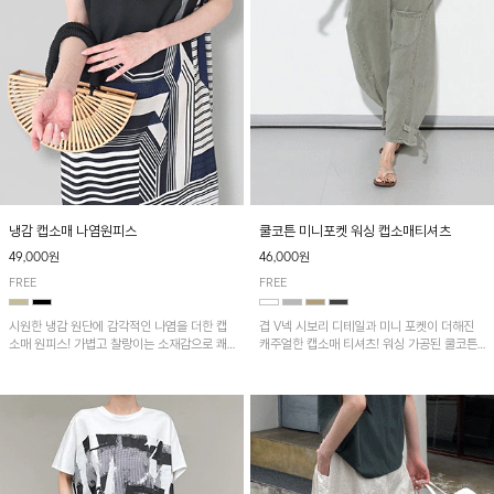
냉감 캡소매 나염원피스
쿨코튼 미니포켓 워싱 캡소매티셔츠
49,000원
46,000원
FREE
FREE
시원한 냉감 원단에 감각적인 나염을 더한 캡
겹 V넥 시보리 디테일과 미니 포켓이 더해진
소매 원피스! 가볍고 찰랑이는 소재감으로 쾌
캐주얼한 캡소매 티셔츠! 워싱 가공된 쿨코튼
적하게 착용되며, 밑단 트임 디테일이 더해져
원단으로 통기성이 좋아 쾌적하게 착용되며 다
활동성을 높였어요~
양한 하의와 매치하기 좋은 아이템입니다~