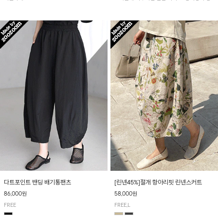
아 여름철 시원하게 착용하기 좋아요~
다트포인트 밴딩 배기통팬츠
[린넨45%]절개 항아리핏 린넨스커트
86,000원
58,000원
FREE
FREE,L