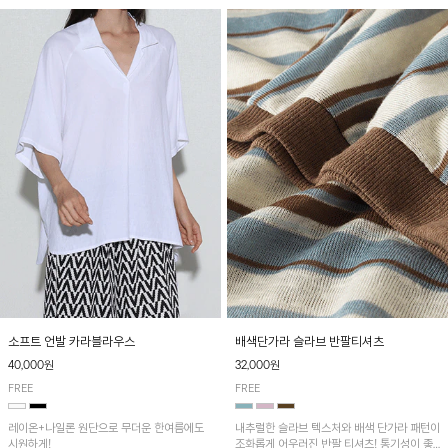
소프트 언발 카라블라우스
배색단가라 슬라브 반팔티셔츠
40,000원
32,000원
FREE
FREE
레이온+나일론 원단으로 무더운 한여름에도
내추럴한 슬라브 텍스처와 배색 단가라 패턴이
시원하게!
조화롭게 어우러진 반팔 티셔츠! 통기성이 좋