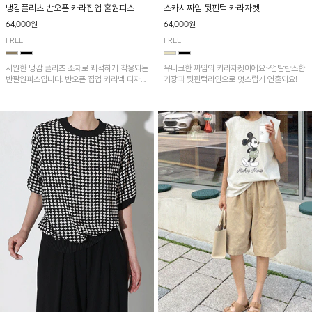
냉감플리츠 반오픈 카라집업 훌원피스
스카시짜임 뒷핀턱 카라자켓
64,000원
64,000원
FREE
FREE
시원한 냉감 플리츠 소재로 쾌적하게 착용되는
유니크한 짜임의 카라자켓이에요~언발란스한
반팔원피스입니다. 반오픈 집업 카라넥 디자인
기장과 뒷핀턱라인으로 멋스럽게 연출돼요!
이 깔끔한 포인트를 더해주며, 자연스럽게 퍼
지는 훌 실루엣이 여성스러운 분위기를 연출해
줘요~