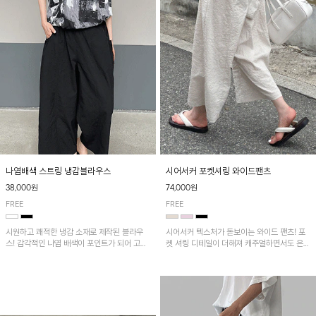
나염배색 스트링 냉감블라우스
시어서커 포켓셔링 와이드팬츠
38,000원
74,000원
FREE
FREE
시원하고 쾌적한 냉감 소재로 제작된 블라우
시어서커 텍스처가 돋보이는 와이드 팬츠! 포
스! 감각적인 나염 배색이 포인트가 되어 고급
켓 셔링 디테일이 더해져 캐주얼하면서도 은은
스럽고 세련된 분위기를 연출하며, 스트링 디
한 포인트를 연출하며, 여유로운 와이드 핏으
테일로 핏 조절이 가능해 다양한 실루엣으로
로 편안하고 멋스러운 실루엣을 완성해 줍니
착용 가능합니다~
다. 가볍고 쾌적한 착용감으로 여름철 데일리
아이템으로 활용하기 좋아요~