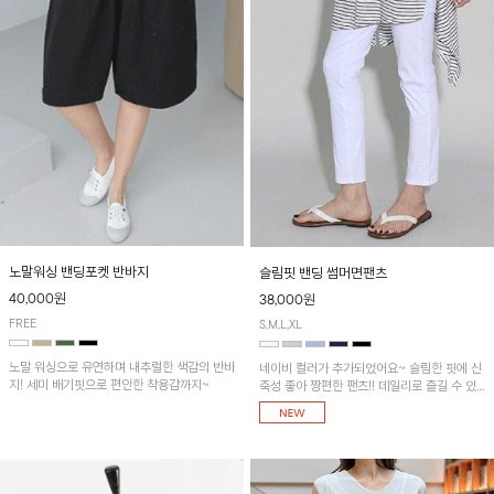
노말워싱 밴딩포켓 반바지
슬림핏 밴딩 썸머면팬츠
40,000원
38,000원
FREE
S,M,L,XL
노말 워싱으로 유연하며 내추럴한 색감의 반바
네이비 컬러가 추가되었어요~ 슬림한 핏에 신
지! 세미 배기핏으로 편안한 착용감까지~
축성 좋아 짱편한 팬츠!! 데일리로 즐길 수 있
는 기본 컬러들로 준비했어요~