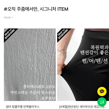
#오직 주줌에서만, 시그니처 ITEM
more >
썸머 링클주름 반목블라우스
[4계절]텐션원단 세미부츠컷 레깅스팬