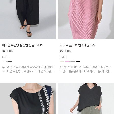
어니언프린팅 실켓면 반팔티셔츠
웨이브 플리츠 민소매원피스
34,000원
49,000원
FREE
FREE
부드러운 촉감과 쾌적한 착용감의 티셔츠에요
은은한 입체감으로 느껴지는 플리츠 디테일로
~ 어니언 프린팅이 포인트가 되어 멋스러운 아
고급스러운 분위기가 UP! 자켓 또는 가디건과
이템!!
같이 매치해도 잘 어울린답니다!