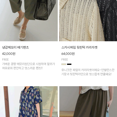
냉감메모리 배기팬츠
스카시짜임 뒷핀턱 카라자켓
42,000원
64,000원
FREE
FREE
가벼운 경량 메모리원단으로 시원하며 밑위가
여유로워 편안하고 멋스러운 팬츠!!
유니크한 짜임의 카라자켓이에요~언발란스한
기장과 뒷핀턱라인으로 멋스럽게 연출돼요!