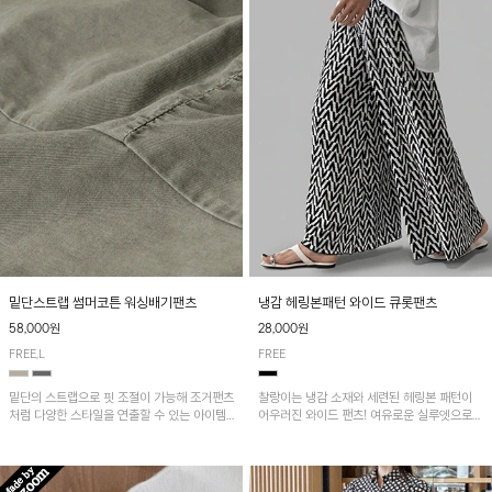
밑단스트랩 썸머코튼 워싱배기팬츠
냉감 헤링본패턴 와이드 큐롯팬츠
58,000원
28,000원
FREE,L
FREE
밑단의 스트랩으로 핏 조절이 가능해 조거팬츠
찰랑이는 냉감 소재와 세련된 헤링본 패턴이
처럼 다양한 스타일을 연출할 수 있는 아이템!
어우러진 와이드 팬츠! 여유로운 실루엣으로
허리 전체 밴딩과 스트링으로 편안한 착용감이
활동성이 뛰어나며, 가볍고 시원한 착용감으로
며, 넉넉한 포켓 디테일로 실용성을 더했어요~
한여름까지 부담 없이 즐기기 좋은 아이템입니
다.