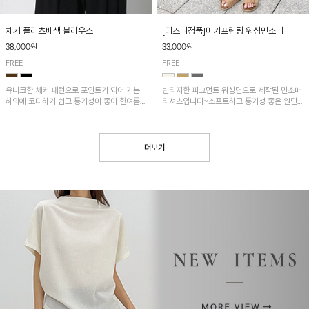
[디즈니정품]미키프린팅 워싱민소매
체커 플리츠배색 블라우스
33,000원
38,000원
FREE
FREE
빈티지한 피그먼트 워싱면으로 제작된 민소매
유니크한 체커 패턴으로 포인트가 되어 기본
티셔츠입니다~소프트하고 통기성 좋은 원단
하의에 코디하기 쉽고 통기성이 좋아 한여름에
으로 편안하면서 유니크한 프린팅이 POINT!
도 시원하게 착용하기 좋답니다~
더보기