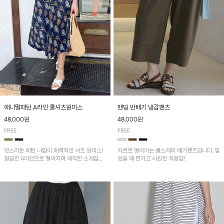
애니멀패턴 A라인 쿨셔츠원피스
밴딩 반배기 냉감팬츠
48,000원
48,000원
FREE
FREE
멋스러운 패턴 나염이 매력적인 셔츠 원피스!
차르르 떨어지는 쿨소재의 배기팬츠입니다. 입
깔끔한 A라인으로 떨어지며 쾌적한 소재감으
었을 때 편하고 시원한 착용감!
로 산뜻하게 착용돼요~