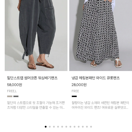
밑단스트랩 썸머코튼 워싱배기팬츠
냉감 헤링본패턴 와이드 큐롯팬츠
58,000원
28,000원
FREE,L
FREE
밑단의 스트랩으로 핏 조절이 가능해 조거팬
찰랑이는 냉감 소재와 세련된 헤링본 패턴이
츠처럼 다양한 스타일을 연출할 수 있는 아
어우러진 와이드 팬츠! 여유로운 실루엣으로
이템! 허리 전체 밴딩과 스트링으로 편안한
활동성이 뛰어나며, 가볍고 시원한 착용감으
착용감이며, 넉넉한 포켓 디테일로 실용성을
로 한여름까지 부담 없이 즐기기 좋은 아이
더했어요~
템입니다.