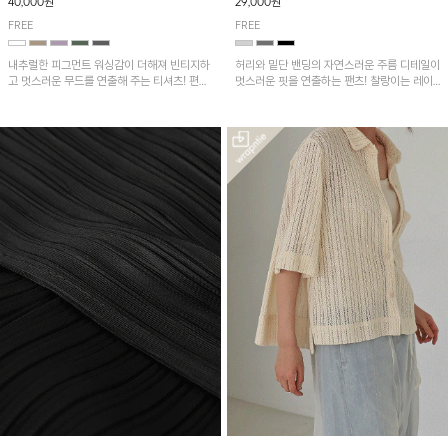
40,000원
29,000원
FREE
FREE
내추럴한 피그먼트 워싱감이 더해져 빈티지하
허리와 밑단 밴딩의 자연스러운 주름 디테일이
고 멋스러운 무드를 연출해 주는 티셔츠! 편안
멋스러운 핏을 연출하는 팬츠! 찰랑이는 레이
한 루즈핏으로 여유롭게 착용하기 좋은 아이템
온 소재로 가볍고 시원하게 착용되며, 여유로
이에요~
운 실루엣으로 활동성이 좋아 데일리 하게 즐
기기 좋은 아이템입니다~