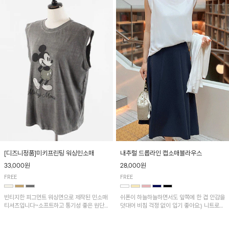
[디즈니정품]미키프린팅 워싱민소매
내추럴 드롭라인 캡소매블라우스
33,000원
28,000원
FREE
FREE
빈티지한 피그먼트 워싱면으로 제작된 민소매
쉬폰이 하늘하늘하면서도 앞쪽에 한 겹 안감을
티셔츠입니다~소프트하고 통기성 좋은 원단
덧대어 비침 걱정 없이 입기 좋아요:) 니트로
으로 편안하면서 유니크한 프린팅이 POINT!
배색된 어깨 캡소매가 자연스럽게 감싸주어 세
련된 무드를 연출 해준답니다~