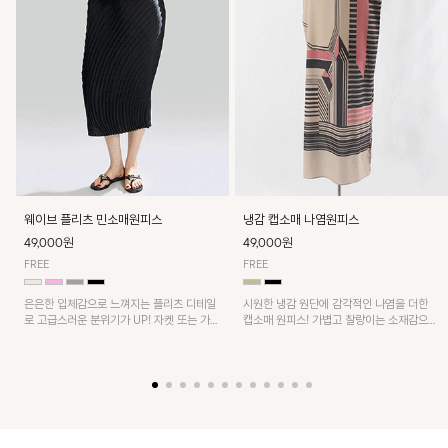
웨이브 플리츠 민소매원피스
냉감 캡소매 나염원피스
49,000원
49,000원
FREE
FREE
은은한 입체감으로 느껴지는 플리츠 디테일
시원한 냉감 원단에 감각적인 나염을 더한
로 고급스러운 분위기가 UP! 자켓 또는 가디
캡소매 원피스! 가볍고 찰랑이는 소재감으로
건과 같이 매치해도 잘 어울린답니다!
쾌적하게 착용되며, 밑단 트임 디테일이 더해
져 활동성을 높였어요~