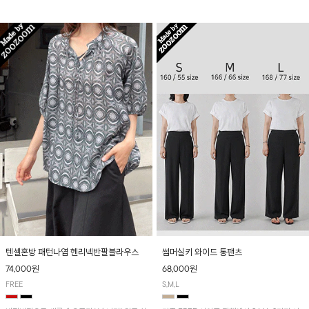
입니다! 유니크한 다트절개 포인트가 돋보이며
산뜻하게 입어보실 거예요~
뒷밴딩으로 편안하게~
텐셀혼방 패턴나염 헨리넥반팔블라우스
썸머실키 와이드 통팬츠
74,000원
68,000원
FREE
S,M,L