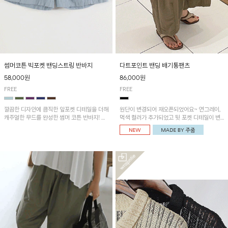
썸머코튼 빅포켓 밴딩스트링 반바지
다트포인트 밴딩 배기통팬츠
58,000원
86,000원
FREE
FREE
깔끔한 디자인에 큼직한 앞포켓 디테일을 더해
원단이 변경되어 재오픈되었어요~ 연그레이,
캐주얼한 무드를 완성한 썸머 코튼 반바지! 허
먹색 컬러가 추가되었고 뒷 포켓 디테일이 변
리 밴딩과 스트링으로 편안한 핏을 연출하며,
경되었습니다~가볍고 시원하게 착용되는 배
가볍고 쾌적한 착용감으로 여름 시즌 내내 데
기통팬츠! 허리밴딩과 여유로운 통으로 편안해
일리 하게 활용하기 좋아요~
매일 손이 자주 갈 아이템!