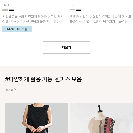
FREE
FREE
시원하고 매끄러운 촉감의 편안한 메모리 팬츠
은은한 비침이 매력적인 오간자 소재의 민소매
예요~멋스러운 사선 핀턱과 볼륨 있는 항아리
블라우스! 가볍고 실키한 텍스처가 고급스러운
핏이 유니크한 아이템!
무드를 더해주며, 벌룬핏 실루엣이 멋스러운
아이템이에요~
더보기
#다양하게 활용 가능, 원피스 모음
more >