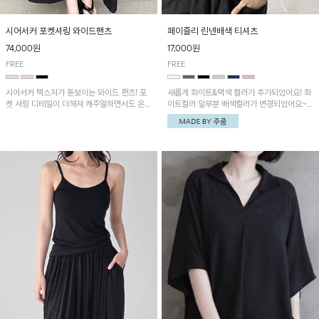
시어서커 포켓셔링 와이드팬츠
페이즐리 린넨배색 티셔츠
74,000원
17,000원
FREE
FREE
시어서커 텍스처가 돋보이는 와이드 팬츠! 포
새롭게 화이트&먹색 컬러가 추가되었어요! 화
켓 셔링 디테일이 더해져 캐주얼하면서도 은은
이트컬러 앞부분 배색컬러가 변경되었어요~
한 포인트를 연출하며, 여유로운 와이드 핏으
중앙 린넨배색으로 유니크하면서 페이즐리 패
로 편안하고 멋스러운 실루엣을 완성해 줍니
턴으로 감각적인 분위기를 연출이 가능한 티셔
다. 가볍고 쾌적한 착용감으로 여름철 데일리
츠!
아이템으로 활용하기 좋아요~