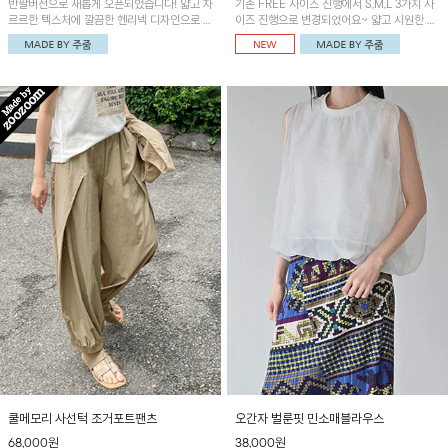
반팔버전으로 새롭게 오픈되었습니다! 얇고 차
기존 FREE 사이즈 진행에서 S,M,L 3가지 사
르르한 텍스처에 깔끔한 헨리넥 디자인으로 제
이즈 진행으로 변경되었어요~ 얇고 시원한 원
작된 블라우스예요~볼륨감있는 소매 셔링과
단으로 제작된 와이드팬츠! 베이직한 디자인으
세련된 나염패턴으로 유니크한 매력 UP!
로 코디 활용도가 높은 아이템이에요~
쿨메모리 사선턱 조거포트팬츠
오간자 벌룬핏 민소매블라우스
68,000원
38,000원