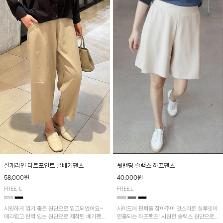
절개라인 다트포인트 쿨배기팬츠
뒷밴딩 슬랙스 하프팬츠
58,000원
40,000원
FREE, L
FREE,L
시원하게 입기 좋은 원단으로 입고되었어요~
사이드에 핀턱을 잡아주어 멋스러운 실루엣이
매끄럽고 탄력 있는 원단으로 제작된 배기팬츠
연출되는 하프팬츠! 시원한 슬랙스 원단으로