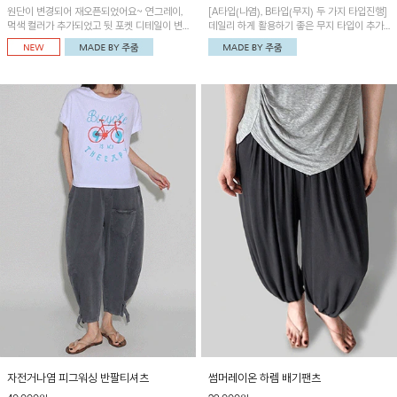
원단이 변경되어 재오픈되었어요~ 연그레이,
[A타입(나염), B타입(무지) 두 가지 타입진행]
먹색 컬러가 추가되었고 뒷 포켓 디테일이 변
데일리 하게 활용하기 좋은 무지 타입이 추가
경되었습니다~가볍고 시원하게 착용되는 배
되었어요~ 볼륨감 있는 항아리핏 실루엣이 유
기통팬츠! 허리밴딩과 여유로운 통으로 편안해
니크하며 포켓디테일이 POINT!
매일 손이 자주 갈 아이템!
자전거나염 피그워싱 반팔티셔츠
썸머레이온 하렘 배기팬츠