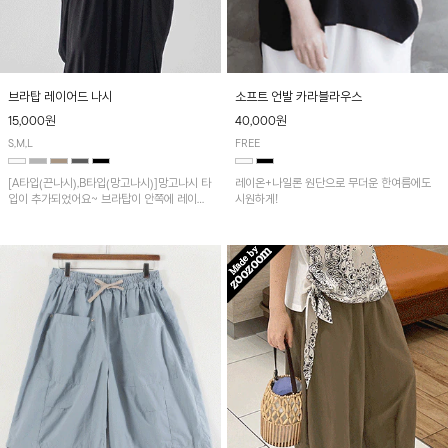
브라탑 레이어드 나시
소프트 언발 카라블라우스
15,000원
40,000원
S,M,L
FREE
[A타입(끈나시),B타입(망고나시)]망고나시 타
레이온+나일론 원단으로 무더운 한여름에도
입이 추가되었어요~ 브라탑이 안쪽에 레이어
시원하게!
드 되어 실용적인 나시!