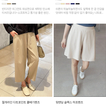
빈티지한 피그먼트 워싱면으로 제작된 민소매
쉬폰이 하늘하늘하면서도 앞쪽에 한 겹 안감을
티셔츠입니다~소프트하고 통기성 좋은 원단
덧대어 비침 걱정 없이 입기 좋아요:) 니트로
으로 편안하면서 유니크한 프린팅이 POINT!
배색된 어깨 캡소매가 자연스럽게 감싸주어 세
련된 무드를 연출 해준답니다~
절개라인 다트포인트 쿨배기팬츠
뒷밴딩 슬랙스 하프팬츠