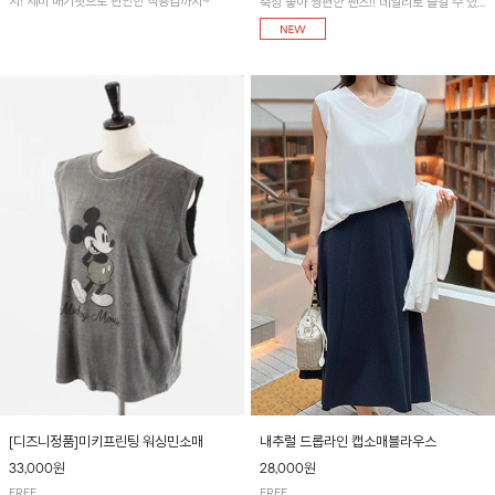
지! 세미 배기핏으로 편안한 착용감까지~
축성 좋아 짱편한 팬츠!! 데일리로 즐길 수 있
는 기본 컬러들로 준비했어요~
[디즈니정품]미키프린팅 워싱민소매
내추럴 드롭라인 캡소매블라우스
33,000원
28,000원
FREE
FREE