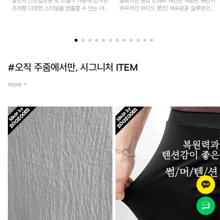
밑단의 스트랩으로 핏 조절이 가능해 조거팬
찰랑이는 냉감 소재와 세련된 헤링본 패턴이
츠처럼 다양한 스타일을 연출할 수 있는 아
어우러진 와이드 팬츠! 여유로운 실루엣으로
이템! 허리 전체 밴딩과 스트링으로 편안한
활동성이 뛰어나며, 가볍고 시원한 착용감으
착용감이며, 넉넉한 포켓 디테일로 실용성을
로 한여름까지 부담 없이 즐기기 좋은 아이
더했어요~
템입니다.
#오직 주줌에서만, 시그니처 ITEM
more >