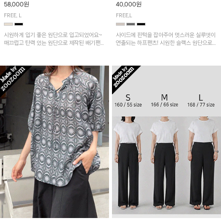
58,000원
40,000원
FREE, L
FREE,L
시원하게 입기 좋은 원단으로 입고되었어요~
사이드에 핀턱을 잡아주어 멋스러운 실루엣이
매끄럽고 탄력 있는 원단으로 제작된 배기팬츠
연출되는 하프팬츠! 시원한 슬랙스 원단으로
입니다! 유니크한 다트절개 포인트가 돋보이며
산뜻하게 입어보실 거예요~
뒷밴딩으로 편안하게~