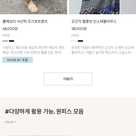
쿨메모리 사선턱 조거포트팬츠
오간자 벌룬핏 민소매블라우스
68,000원
38,000원
FREE
FREE
시원하고 매끄러운 촉감의 편안한 메모리 팬츠
은은한 비침이 매력적인 오간자 소재의 민소매
예요~멋스러운 사선 핀턱과 볼륨 있는 항아리
블라우스! 가볍고 실키한 텍스처가 고급스러운
핏이 유니크한 아이템!
무드를 더해주며, 벌룬핏 실루엣이 멋스러운
아이템이에요~
더보기
#다양하게 활용 가능, 원피스 모음
more >