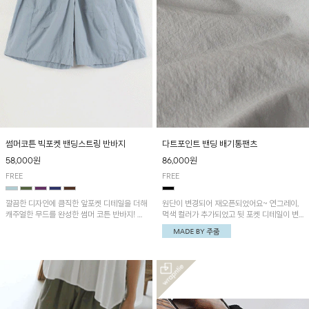
썸머코튼 빅포켓 밴딩스트링 반바지
다트포인트 밴딩 배기통팬츠
58,000원
86,000원
FREE
FREE
깔끔한 디자인에 큼직한 앞포켓 디테일을 더해
원단이 변경되어 재오픈되었어요~ 연그레이,
캐주얼한 무드를 완성한 썸머 코튼 반바지! 허
먹색 컬러가 추가되었고 뒷 포켓 디테일이 변
리 밴딩과 스트링으로 편안한 핏을 연출하며,
경되었습니다~가볍고 시원하게 착용되는 배
가볍고 쾌적한 착용감으로 여름 시즌 내내 데
기통팬츠! 허리밴딩과 여유로운 통으로 편안해
일리 하게 활용하기 좋아요~
매일 손이 자주 갈 아이템!