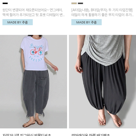
원단이 변경되어 재오픈되었어요~ 연그레이,
[A타입(나염), B타입(무지) 두 가지 타입진행]
먹색 컬러가 추가되었고 뒷 포켓 디테일이 변
데일리 하게 활용하기 좋은 무지 타입이 추가
경되었습니다~가볍고 시원하게 착용되는 배
되었어요~ 볼륨감 있는 항아리핏 실루엣이 유
기통팬츠! 허리밴딩과 여유로운 통으로 편안해
니크하며 포켓디테일이 POINT!
매일 손이 자주 갈 아이템!
자전거나염 피그워싱 반팔티셔츠
썸머레이온 하렘 배기팬츠