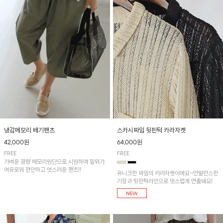
냉감메모리 배기팬츠
스카시짜임 뒷핀턱 카라자켓
42,000원
64,000원
FREE
FREE
가벼운 경량 메모리원단으로 시원하며 밑위가
여유로워 편안하고 멋스러운 팬츠!!
유니크한 짜임의 카라자켓이에요~언발란스한
기장과 뒷핀턱라인으로 멋스럽게 연출돼요!