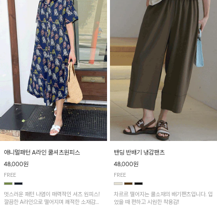
애니멀패턴 A라인 쿨셔츠원피스
밴딩 반배기 냉감팬츠
48,000원
48,000원
FREE
FREE
멋스러운 패턴 나염이 매력적인 셔츠 원피스!
차르르 떨어지는 쿨소재의 배기팬츠입니다. 입
깔끔한 A라인으로 떨어지며 쾌적한 소재감으
었을 때 편하고 시원한 착용감!
로 산뜻하게 착용돼요~