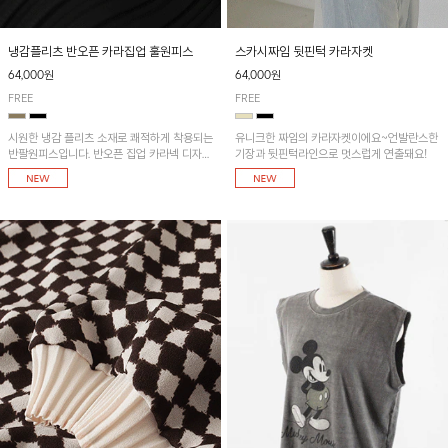
냉감플리츠 반오픈 카라집업 훌원피스
스카시짜임 뒷핀턱 카라자켓
64,000원
64,000원
FREE
FREE
시원한 냉감 플리츠 소재로 쾌적하게 착용되는
유니크한 짜임의 카라자켓이에요~언발란스한
반팔원피스입니다. 반오픈 집업 카라넥 디자인
기장과 뒷핀턱라인으로 멋스럽게 연출돼요!
이 깔끔한 포인트를 더해주며, 자연스럽게 퍼
지는 훌 실루엣이 여성스러운 분위기를 연출해
줘요~