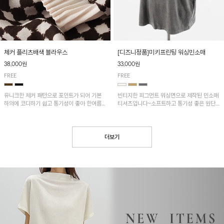
[디즈니정품]미키프린팅 워싱민소매
체커 플리츠배색 블라우스
33,000원
38,000원
FREE
FREE
빈티지한 피그먼트 워싱면으로 제작된 민소매
유니크한 체커 패턴으로 포인트가 되어 기본
티셔츠입니다~소프트하고 통기성 좋은 원단
하의에 코디하기 쉽고 통기성이 좋아 한여름에
으로 편안하면서 유니크한 프린팅이 POINT!
도 시원하게 착용하기 좋답니다~
더보기