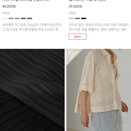
40,000원
29,000원
FREE
FREE
내추럴한 피그먼트 워싱감이 더해져 빈티지하
허리와 밑단 밴딩의 자연스러운 주름 디테일이
고 멋스러운 무드를 연출해 주는 티셔츠! 편안
멋스러운 핏을 연출하는 팬츠! 찰랑이는 레이
한 루즈핏으로 여유롭게 착용하기 좋은 아이템
온 소재로 가볍고 시원하게 착용되며, 여유로
이에요~
운 실루엣으로 활동성이 좋아 데일리 하게 즐
기기 좋은 아이템입니다~