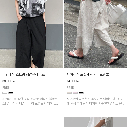
나염배색 스트링 냉감블라우스
시어서커 포켓셔링 와이드팬츠
38,000원
74,000원
FREE
FREE
시원하고 쾌적한 냉감 소재로 제작된 블라우
시어서커 텍스처가 돋보이는 와이드 팬츠! 포
스! 감각적인 나염 배색이 포인트가 되어 고급
켓 셔링 디테일이 더해져 캐주얼하면서도 은은
스럽고 세련된 분위기를 연출하며, 스트링 디
한 포인트를 연출하며, 여유로운 와이드 핏으
테일로 핏 조절이 가능해 다양한 실루엣으로
로 편안하고 멋스러운 실루엣을 완성해 줍니
착용 가능합니다~
다. 가볍고 쾌적한 착용감으로 여름철 데일리
아이템으로 활용하기 좋아요~