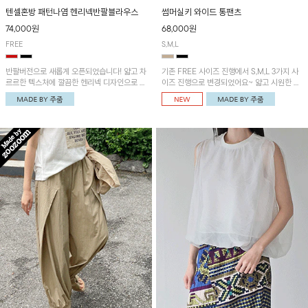
텐셀혼방 패턴나염 헨리넥반팔블라우스
썸머실키 와이드 통팬츠
74,000원
68,000원
FREE
S,M,L
반팔버전으로 새롭게 오픈되었습니다! 얇고 차
기존 FREE 사이즈 진행에서 S,M,L 3가지 사
르르한 텍스처에 깔끔한 헨리넥 디자인으로 제
이즈 진행으로 변경되었어요~ 얇고 시원한 원
작된 블라우스예요~볼륨감있는 소매 셔링과
단으로 제작된 와이드팬츠! 베이직한 디자인으
세련된 나염패턴으로 유니크한 매력 UP!
로 코디 활용도가 높은 아이템이에요~