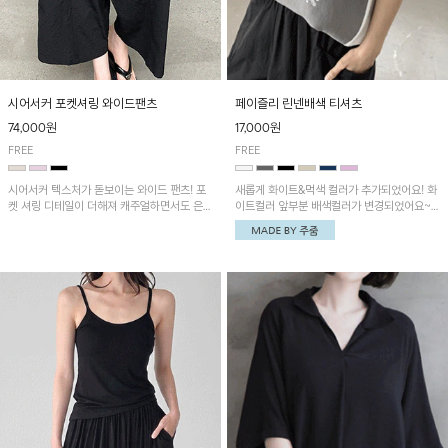
시어서커 포켓셔링 와이드팬츠
페이즐리 린넨배색 티셔츠
74,000원
17,000원
FREE
FREE
시어서커 텍스처가 돋보이는 와이드 팬츠! 포
새롭게 화이트&먹색 컬러가 추가되었어요! 화
켓 셔링 디테일이 더해져 캐주얼하면서도 은은
이트컬러 앞부분 배색컬러가 변경되었어요~
한 포인트를 연출하며, 여유로운 와이드 핏으
중앙 린넨배색으로 유니크하면서 페이즐리 패
로 편안하고 멋스러운 실루엣을 완성해 줍니
턴으로 감각적인 분위기를 연출이 가능한 티셔
다. 가볍고 쾌적한 착용감으로 여름철 데일리
츠!
아이템으로 활용하기 좋아요~