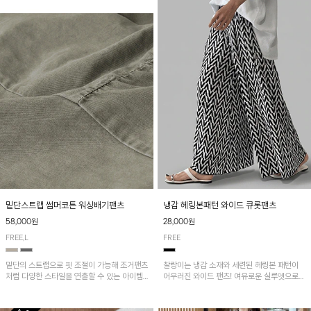
밑단스트랩 썸머코튼 워싱배기팬츠
냉감 헤링본패턴 와이드 큐롯팬츠
58,000원
28,000원
FREE,L
FREE
밑단의 스트랩으로 핏 조절이 가능해 조거팬츠
찰랑이는 냉감 소재와 세련된 헤링본 패턴이
처럼 다양한 스타일을 연출할 수 있는 아이템!
어우러진 와이드 팬츠! 여유로운 실루엣으로
허리 전체 밴딩과 스트링으로 편안한 착용감이
활동성이 뛰어나며, 가볍고 시원한 착용감으로
며, 넉넉한 포켓 디테일로 실용성을 더했어요~
한여름까지 부담 없이 즐기기 좋은 아이템입니
다.