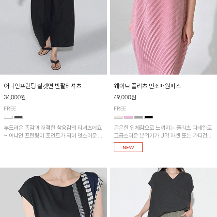
어니언프린팅 실켓면 반팔티셔츠
웨이브 플리츠 민소매원피스
34,000원
49,000원
FREE
FREE
부드러운 촉감과 쾌적한 착용감의 티셔츠에요
은은한 입체감으로 느껴지는 플리츠 디테일로
~ 어니언 프린팅이 포인트가 되어 멋스러운 아
고급스러운 분위기가 UP! 자켓 또는 가디건과
이템!!
같이 매치해도 잘 어울린답니다!