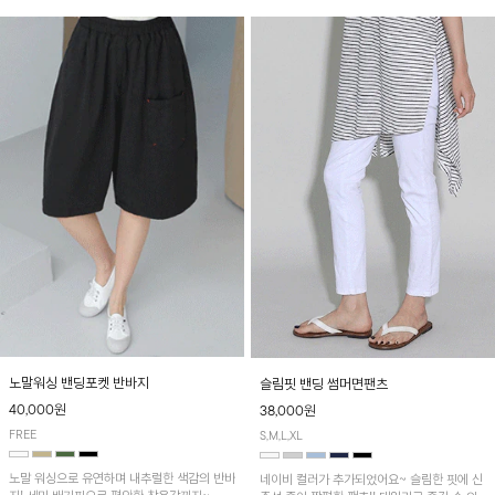
노말워싱 밴딩포켓 반바지
슬림핏 밴딩 썸머면팬츠
40,000원
38,000원
FREE
S,M,L,XL
노말 워싱으로 유연하며 내추럴한 색감의 반바
네이비 컬러가 추가되었어요~ 슬림한 핏에 신