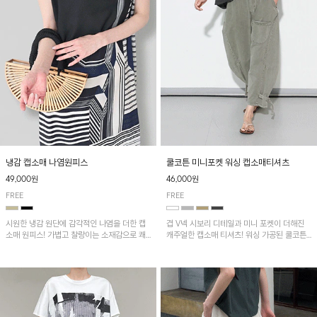
냉감 캡소매 나염원피스
쿨코튼 미니포켓 워싱 캡소매티셔츠
49,000원
46,000원
FREE
FREE
시원한 냉감 원단에 감각적인 나염을 더한 캡
겹 V넥 시보리 디테일과 미니 포켓이 더해진
소매 원피스! 가볍고 찰랑이는 소재감으로 쾌
캐주얼한 캡소매 티셔츠! 워싱 가공된 쿨코튼
적하게 착용되며, 밑단 트임 디테일이 더해져
원단으로 통기성이 좋아 쾌적하게 착용되며 다
활동성을 높였어요~
양한 하의와 매치하기 좋은 아이템입니다~