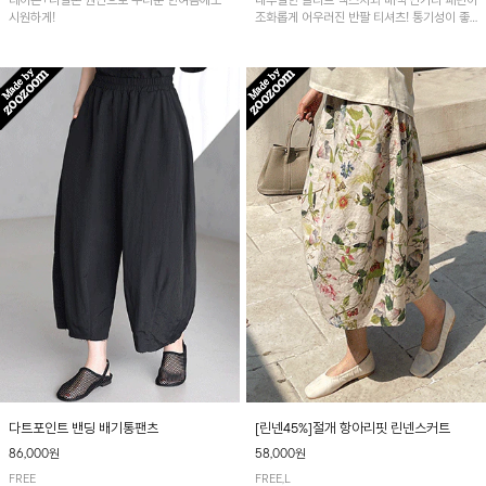
레이온+나일론 원단으로 무더운 한여름에도
내추럴한 슬라브 텍스처와 배색 단가라 패턴이
시원하게!
조화롭게 어우러진 반팔 티셔츠! 통기성이 좋
아 여름철 시원하게 착용하기 좋아요~
다트포인트 밴딩 배기통팬츠
[린넨45%]절개 항아리핏 린넨스커트
86,000원
58,000원
FREE
FREE,L