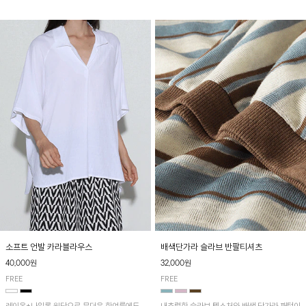
소프트 언발 카라블라우스
배색단가라 슬라브 반팔티셔츠
40,000원
32,000원
FREE
FREE