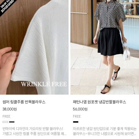
패턴나염 원포켓 냉감반팔블라우스
썸머 링클주름 반목블라우스
56,000원
38,000원
FREE
FREE
차르르한 냉감 원단감으로 기분 좋게 착용되는
반하이넥 디자인의 가오리핏 반팔 블라우스!
블라우스~유니크한 나염으로 시원해 보이면
가볍고 시원한 링클 주름 원단으로 여름철 쾌
서 흐르는 핏이 멋스러운 아이템!
적하게 즐기기 좋은 아이템이에요~