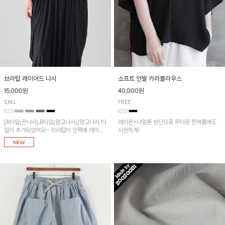
브라탑 레이어드 나시
소프트 언발 카라블라우스
15,000원
40,000원
S,M,L
FREE
[A타입(끈나시),B타입(망고나시)]망고나시 타
레이온+나일론 원단으로 무더운 한여름에도
입이 추가되었어요~ 브라탑이 안쪽에 레이어
시원하게!
드 되어 실용적인 나시!