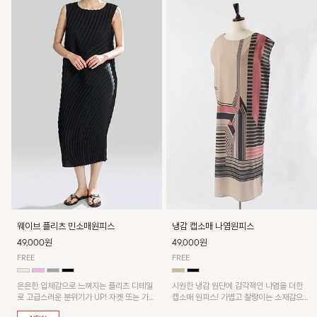
웨이브 플리츠 민소매원피스
냉감 캡소매 나염원피스
49,000원
49,000원
FREE
FREE
은은한 입체감으로 느껴지는 플리츠 디테일
시원한 냉감 원단에 감각적인 나염을 더한
로 고급스러운 분위기가 UP! 자켓 또는 가디
캡소매 원피스! 가볍고 찰랑이는 소재감으로
건과 같이 매치해도 잘 어울린답니다!
쾌적하게 착용되며, 밑단 트임 디테일이 더해