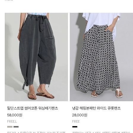
밑단스트랩 썸머코튼 워싱배기팬츠
냉감 헤링본패턴 와이드 큐롯팬츠
58,000원
28,000원
FREE,L
FREE