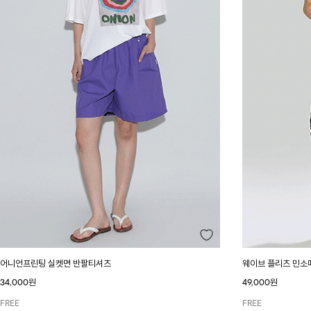
어니언프린팅 실켓면 반팔티셔츠
웨이브 플리츠 민소
34,000원
49,000원
FREE
FREE