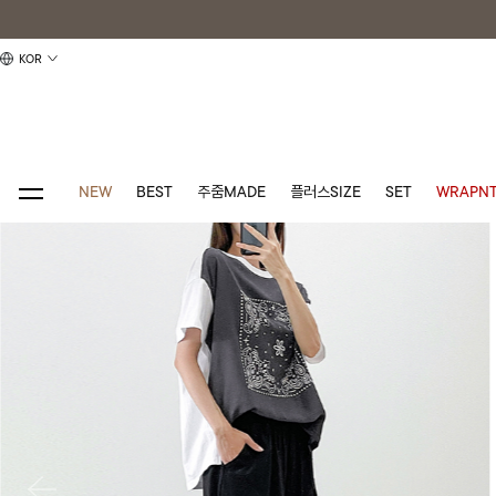
KOR
NEW
BEST
주줌MADE
플러스SIZE
SET
WRAPNT