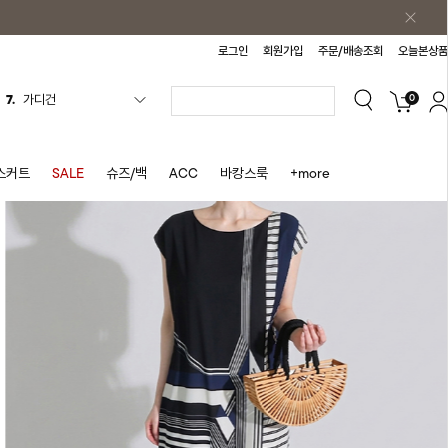
로그인
회원가입
주문/배송조회
오늘본상품
0
8.
셔츠
9.
청치마
10.
바스락원피스
스커트
SALE
슈즈/백
ACC
바캉스룩
+more
1.
원피스
2.
블라우스
3.
나시
4.
스커트
5.
반바지
6.
여름티
7.
가디건