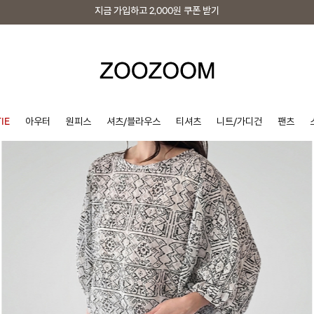
지금 가입하고
2,000원
쿠폰 받기
지금 가입하고
2,000원
쿠폰 받기
IE
아우터
원피스
셔츠/블라우스
티셔츠
니트/가디건
팬츠