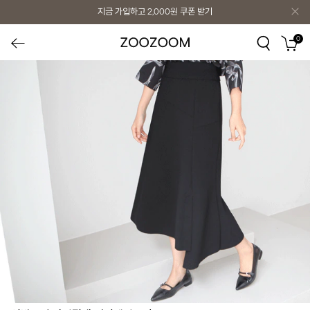
지금 가입하고
2,000원
쿠폰 받기
0