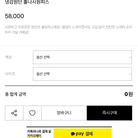
냉감원단 훌나시원피스
58,000
시원하고 차르르한 원단의 훌원피스예요~결감이 느껴지면서도 구김 없이 탄탄한 소재라 손이
자주 가실 거예요!
색상
사이즈
0
원
총 합계 금액
장바구니
즉시구매