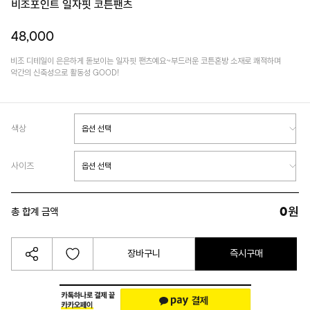
비조포인트 일자핏 코튼팬츠
48,000
비조 디테일이 은은하게 돋보이는 일자핏 팬츠예요~부드러운 코튼혼방 소재로 쾌적하며
약간의 신축성으로 활동성 GOOD!
색상
사이즈
0
원
총 합계 금액
장바구니
즉시구매