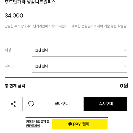
후드단가라 냉감니트원피스
34,000
깔끔한 루즈핏의 후드단가라원피스예요~시원하고 쾌적한 쿨링원사로 짜여 기분 좋은 착용감!
색상
사이즈
0
원
총 합계 금액
장바구니
즉시구매