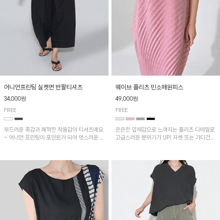
어니언프린팅 실켓면 반팔티셔츠
웨이브 플리츠 민소매원피스
34,000원
49,000원
FREE
FREE
부드러운 촉감과 쾌적한 착용감의 티셔츠에요
은은한 입체감으로 느껴지는 플리츠 디테일로
~ 어니언 프린팅이 포인트가 되어 멋스러운 아
고급스러운 분위기가 UP! 자켓 또는 가디건과
이템!!
같이 매치해도 잘 어울린답니다!