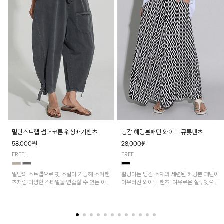
밑단스트랩 썸머코튼 워싱배기팬츠
냉감 헤링본패턴 와이드 큐롯팬츠
58,000원
28,000원
FREE,L
FREE
밑단의 스트랩으로 핏 조절이 가능해 조거팬
찰랑이는 냉감 소재와 세련된 헤링본 패턴이
츠처럼 다양한 스타일을 연출할 수 있는 아
어우러진 와이드 팬츠! 여유로운 실루엣으로
이템! 허리 전체 밴딩과 스트링으로 편안한
활동성이 뛰어나며, 가볍고 시원한 착용감으
착용감이며, 넉넉한 포켓 디테일로 실용성을
로 한여름까지 부담 없이 즐기기 좋은 아이
더했어요~
템입니다.