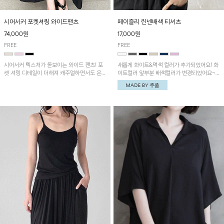
시어서커 포켓셔링 와이드팬츠
페이즐리 린넨배색 티셔츠
74,000원
17,000원
FREE
FREE
시어서커 텍스처가 돋보이는 와이드 팬츠! 포
새롭게 화이트&먹색 컬러가 추가되었어요! 화
켓 셔링 디테일이 더해져 캐주얼하면서도 은은
이트컬러 앞부분 배색컬러가 변경되었어요~
한 포인트를 연출하며, 여유로운 와이드 핏으
중앙 린넨배색으로 유니크하면서 페이즐리 패
로 편안하고 멋스러운 실루엣을 완성해 줍니
턴으로 감각적인 분위기를 연출이 가능한 티셔
다. 가볍고 쾌적한 착용감으로 여름철 데일리
츠!
아이템으로 활용하기 좋아요~