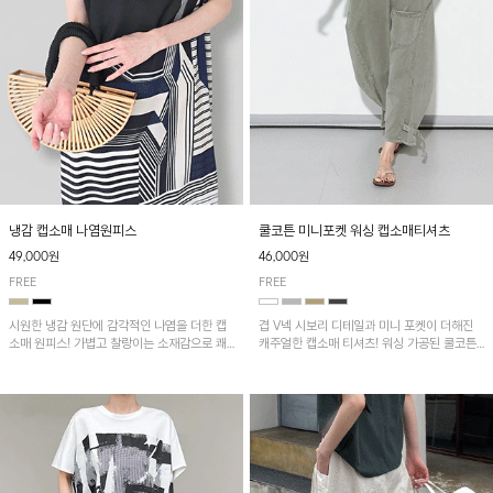
냉감 캡소매 나염원피스
쿨코튼 미니포켓 워싱 캡소매티셔츠
49,000원
46,000원
FREE
FREE
시원한 냉감 원단에 감각적인 나염을 더한 캡
겹 V넥 시보리 디테일과 미니 포켓이 더해진
소매 원피스! 가볍고 찰랑이는 소재감으로 쾌
캐주얼한 캡소매 티셔츠! 워싱 가공된 쿨코튼
적하게 착용되며, 밑단 트임 디테일이 더해져
원단으로 통기성이 좋아 쾌적하게 착용되며 다
활동성을 높였어요~
양한 하의와 매치하기 좋은 아이템입니다~