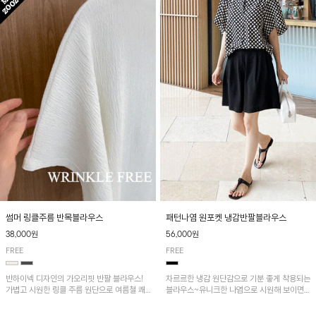
패턴나염 원포켓 냉감반팔블라우스
썸머 링클주름 반목블라우스
56,000원
38,000원
FREE
FREE
차르르한 냉감 원단감으로 기분 좋게 착용되는
반하이넥 디자인의 가오리핏 반팔 블라우스!
블라우스~유니크한 나염으로 시원해 보이면
가볍고 시원한 링클 주름 원단으로 여름철 쾌
서 흐르는 핏이 멋스러운 아이템!
적하게 즐기기 좋은 아이템이에요~