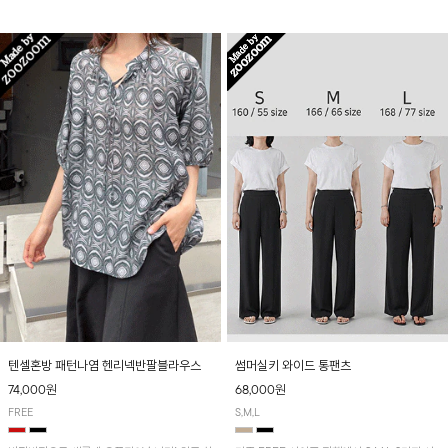
입니다! 유니크한 다트절개 포인트가 돋보이며
산뜻하게 입어보실 거예요~
뒷밴딩으로 편안하게~
텐셀혼방 패턴나염 헨리넥반팔블라우스
썸머실키 와이드 통팬츠
74,000원
68,000원
FREE
S,M,L