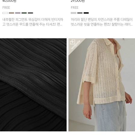
40,000원
29,000원
FREE
FREE
내추럴한 피그먼트 워싱감이 더해져 빈티지하
허리와 밑단 밴딩의 자연스러운 주름 디테일이
고 멋스러운 무드를 연출해 주는 티셔츠! 편안
멋스러운 핏을 연출하는 팬츠! 찰랑이는 레이
한 루즈핏으로 여유롭게 착용하기 좋은 아이템
온 소재로 가볍고 시원하게 착용되며, 여유로
이에요~
운 실루엣으로 활동성이 좋아 데일리 하게 즐
기기 좋은 아이템입니다~