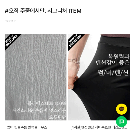
#오직 주줌에서만, 시그니처 ITEM
more >
썸머 링클주름 반목블라우스
[4계절]텐션원단 세미부츠컷 레깅스팬