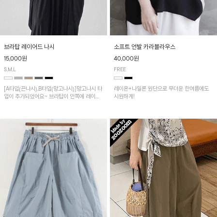
브라탑 레이어드 나시
소프트 언발 카라블라우스
15,000원
40,000원
S,M,L
FREE
[A타입(끈나시),B타입(망고나시)]망고나시 타
레이온+나일론 원단으로 무더운 한여름에도
입이 추가되었어요~ 브라탑이 안쪽에 레이어
시원하게!
드 되어 실용적인 나시!