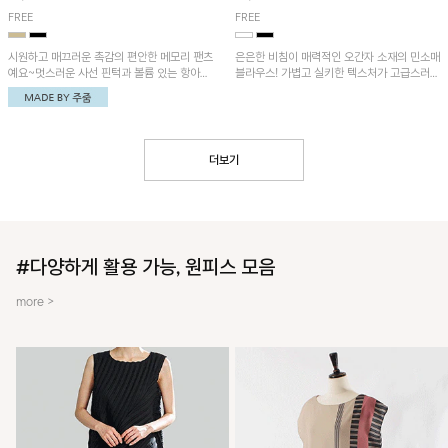
FREE
FREE
시원하고 매끄러운 촉감의 편안한 메모리 팬츠
은은한 비침이 매력적인 오간자 소재의 민소매
예요~멋스러운 사선 핀턱과 볼륨 있는 항아리
블라우스! 가볍고 실키한 텍스처가 고급스러운
핏이 유니크한 아이템!
무드를 더해주며, 벌룬핏 실루엣이 멋스러운
아이템이에요~
더보기
#다양하게 활용 가능, 원피스 모음
more >