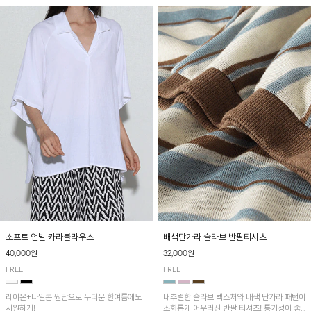
소프트 언발 카라블라우스
배색단가라 슬라브 반팔티셔츠
40,000원
32,000원
FREE
FREE
레이온+나일론 원단으로 무더운 한여름에도
내추럴한 슬라브 텍스처와 배색 단가라 패턴이
시원하게!
조화롭게 어우러진 반팔 티셔츠! 통기성이 좋