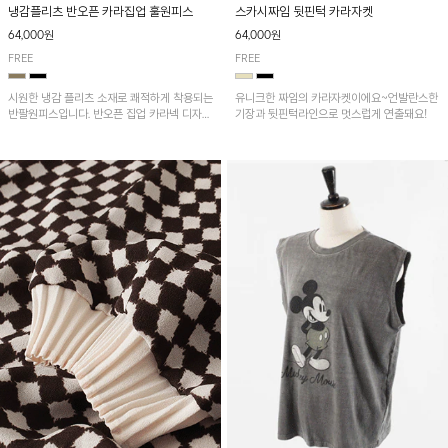
냉감플리츠 반오픈 카라집업 훌원피스
스카시짜임 뒷핀턱 카라자켓
64,000원
64,000원
FREE
FREE
시원한 냉감 플리츠 소재로 쾌적하게 착용되는
유니크한 짜임의 카라자켓이에요~언발란스한
반팔원피스입니다. 반오픈 집업 카라넥 디자인
기장과 뒷핀턱라인으로 멋스럽게 연출돼요!
이 깔끔한 포인트를 더해주며, 자연스럽게 퍼
지는 훌 실루엣이 여성스러운 분위기를 연출해
줘요~