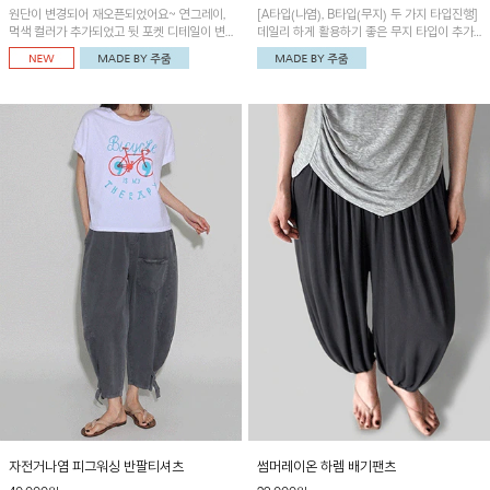
원단이 변경되어 재오픈되었어요~ 연그레이,
[A타입(나염), B타입(무지) 두 가지 타입진행]
먹색 컬러가 추가되었고 뒷 포켓 디테일이 변
데일리 하게 활용하기 좋은 무지 타입이 추가
경되었습니다~가볍고 시원하게 착용되는 배
되었어요~ 볼륨감 있는 항아리핏 실루엣이 유
기통팬츠! 허리밴딩과 여유로운 통으로 편안해
니크하며 포켓디테일이 POINT!
매일 손이 자주 갈 아이템!
자전거나염 피그워싱 반팔티셔츠
썸머레이온 하렘 배기팬츠