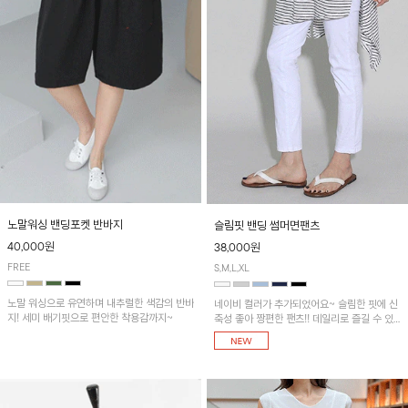
노말워싱 밴딩포켓 반바지
슬림핏 밴딩 썸머면팬츠
40,000원
38,000원
FREE
S,M,L,XL
노말 워싱으로 유연하며 내추럴한 색감의 반바
네이비 컬러가 추가되었어요~ 슬림한 핏에 신
지! 세미 배기핏으로 편안한 착용감까지~
축성 좋아 짱편한 팬츠!! 데일리로 즐길 수 있
는 기본 컬러들로 준비했어요~