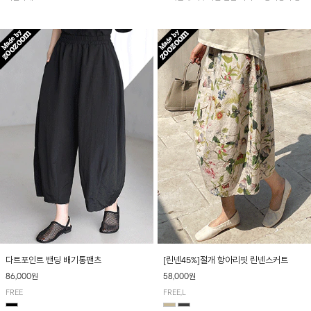
아 여름철 시원하게 착용하기 좋아요~
다트포인트 밴딩 배기통팬츠
[린넨45%]절개 항아리핏 린넨스커트
86,000원
58,000원
FREE
FREE,L