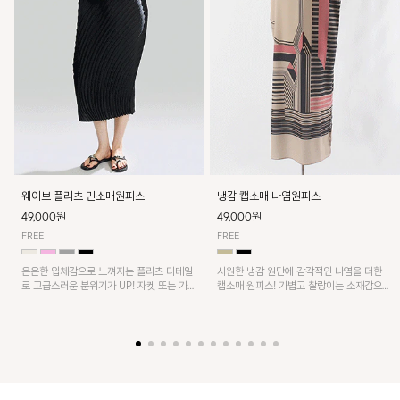
웨이브 플리츠 민소매원피스
냉감 캡소매 나염원피스
49,000원
49,000원
FREE
FREE
은은한 입체감으로 느껴지는 플리츠 디테일
시원한 냉감 원단에 감각적인 나염을 더한
로 고급스러운 분위기가 UP! 자켓 또는 가디
캡소매 원피스! 가볍고 찰랑이는 소재감으로
건과 같이 매치해도 잘 어울린답니다!
쾌적하게 착용되며, 밑단 트임 디테일이 더해
져 활동성을 높였어요~