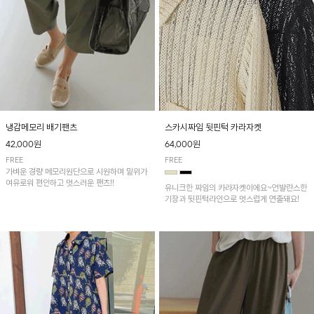
냉감메모리 배기팬츠
스카시짜임 뒷핀턱 카라자켓
42,000원
64,000원
FREE
FREE
가벼운 경량 메모리원단으로 시원하며 밑위가
여유로워 편안하고 멋스러운 팬츠!!
유니크한 짜임의 카라자켓이에요~언발란스한
기장과 뒷핀턱라인으로 멋스럽게 연출돼요!