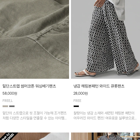
밑단스트랩 썸머코튼 워싱배기팬츠
냉감 헤링본패턴 와이드 큐롯팬츠
58,000원
28,000원
FREE,L
FREE
밑단의 스트랩으로 핏 조절이 가능해 조거팬츠
찰랑이는 냉감 소재와 세련된 헤링본 패턴이
처럼 다양한 스타일을 연출할 수 있는 아이템!
어우러진 와이드 팬츠! 여유로운 실루엣으로
허리 전체 밴딩과 스트링으로 편안한 착용감이
활동성이 뛰어나며, 가볍고 시원한 착용감으로
며, 넉넉한 포켓 디테일로 실용성을 더했어요~
한여름까지 부담 없이 즐기기 좋은 아이템입니
다.