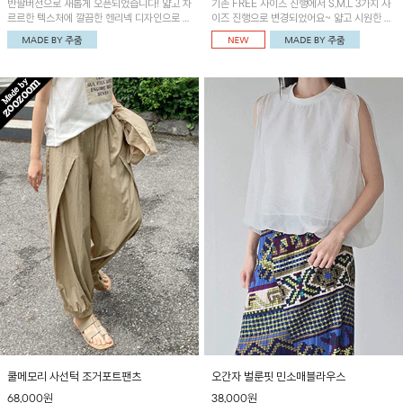
반팔버전으로 새롭게 오픈되었습니다! 얇고 차
기존 FREE 사이즈 진행에서 S,M,L 3가지 사
르르한 텍스처에 깔끔한 헨리넥 디자인으로 제
이즈 진행으로 변경되었어요~ 얇고 시원한 원
작된 블라우스예요~볼륨감있는 소매 셔링과
단으로 제작된 와이드팬츠! 베이직한 디자인으
세련된 나염패턴으로 유니크한 매력 UP!
로 코디 활용도가 높은 아이템이에요~
쿨메모리 사선턱 조거포트팬츠
오간자 벌룬핏 민소매블라우스
68,000원
38,000원