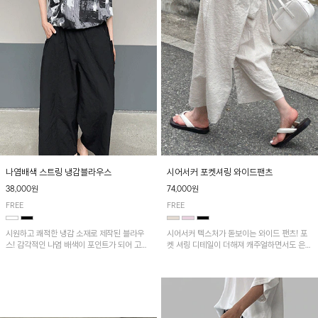
나염배색 스트링 냉감블라우스
시어서커 포켓셔링 와이드팬츠
38,000원
74,000원
FREE
FREE
시원하고 쾌적한 냉감 소재로 제작된 블라우
시어서커 텍스처가 돋보이는 와이드 팬츠! 포
스! 감각적인 나염 배색이 포인트가 되어 고급
켓 셔링 디테일이 더해져 캐주얼하면서도 은은
스럽고 세련된 분위기를 연출하며, 스트링 디
한 포인트를 연출하며, 여유로운 와이드 핏으
테일로 핏 조절이 가능해 다양한 실루엣으로
로 편안하고 멋스러운 실루엣을 완성해 줍니
착용 가능합니다~
다. 가볍고 쾌적한 착용감으로 여름철 데일리
아이템으로 활용하기 좋아요~