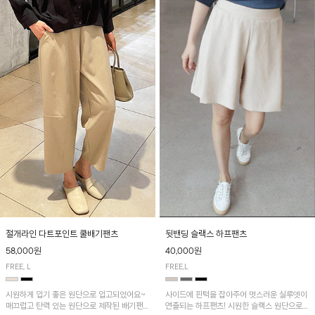
절개라인 다트포인트 쿨배기팬츠
뒷밴딩 슬랙스 하프팬츠
58,000원
40,000원
FREE, L
FREE,L
시원하게 입기 좋은 원단으로 입고되었어요~
사이드에 핀턱을 잡아주어 멋스러운 실루엣이
매끄럽고 탄력 있는 원단으로 제작된 배기팬츠
연출되는 하프팬츠! 시원한 슬랙스 원단으로