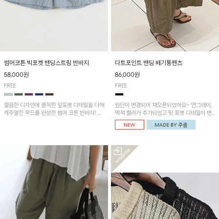
썸머코튼 빅포켓 밴딩스트링 반바지
다트포인트 밴딩 배기통팬츠
58,000원
86,000원
FREE
FREE
깔끔한 디자인에 큼직한 앞포켓 디테일을 더해
원단이 변경되어 재오픈되었어요~ 연그레이,
캐주얼한 무드를 완성한 썸머 코튼 반바지! 허
먹색 컬러가 추가되었고 뒷 포켓 디테일이 변
리 밴딩과 스트링으로 편안한 핏을 연출하며,
경되었습니다~가볍고 시원하게 착용되는 배
가볍고 쾌적한 착용감으로 여름 시즌 내내 데
기통팬츠! 허리밴딩과 여유로운 통으로 편안해
일리 하게 활용하기 좋아요~
매일 손이 자주 갈 아이템!