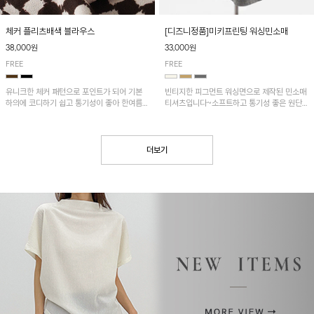
[디즈니정품]미키프린팅 워싱민소매
체커 플리츠배색 블라우스
33,000원
38,000원
FREE
FREE
빈티지한 피그먼트 워싱면으로 제작된 민소매
유니크한 체커 패턴으로 포인트가 되어 기본
티셔츠입니다~소프트하고 통기성 좋은 원단
하의에 코디하기 쉽고 통기성이 좋아 한여름에
으로 편안하면서 유니크한 프린팅이 POINT!
도 시원하게 착용하기 좋답니다~
더보기