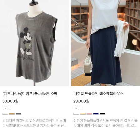
[디즈니정품]미키프린팅 워싱민소매
내추럴 드롭라인 캡소매블라우스
33,000원
28,000원
FREE
FREE
빈티지한 피그먼트 워싱면으로 제작된 민소매
쉬폰이 하늘하늘하면서도 앞쪽에 한 겹 안감을
티셔츠입니다~소프트하고 통기성 좋은 원단
덧대어 비침 걱정 없이 입기 좋아요:) 니트로
으로 편안하면서 유니크한 프린팅이 POINT!
배색된 어깨 캡소매가 자연스럽게 감싸주어 세
련된 무드를 연출 해준답니다~