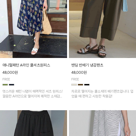
애니멀패턴 A라인 쿨셔츠원피스
밴딩 반배기 냉감팬츠
48,000원
48,000원
FREE
FREE
멋스러운 패턴 나염이 매력적인 셔츠 원피스!
차르르 떨어지는 쿨소재의 배기팬츠입니다. 입
깔끔한 A라인으로 떨어지며 쾌적한 소재감으
었을 때 편하고 시원한 착용감!
로 산뜻하게 착용돼요~