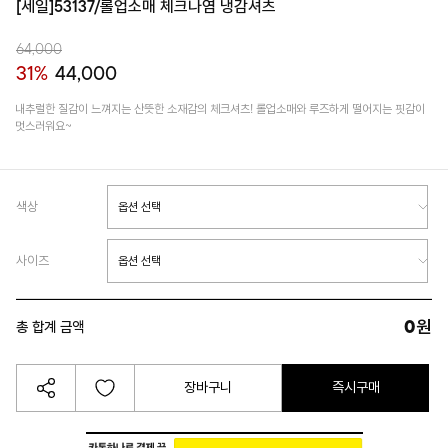
[세일]53137/롤업소매 체크나염 냉감셔츠
64,000
31%
44,000
내추럴한 질감이 느껴지는 산뜻한 소재감의 체크셔츠! 롤업소매와 루즈하게 떨어지는 핏감이
멋스러워요~
색상
사이즈
0
원
총 합계 금액
장바구니
즉시구매