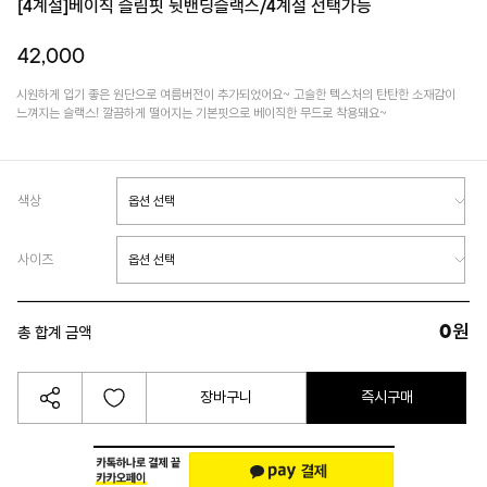
[4계절]베이직 슬림핏 뒷밴딩슬랙스/4계절 선택가능
42,000
시원하게 입기 좋은 원단으로 여름버전이 추가되었어요~ 고슬한 텍스처의 탄탄한 소재감이
느껴지는 슬랙스! 깔끔하게 떨어지는 기본핏으로 베이직한 무드로 착용돼요~
색상
사이즈
0
원
총 합계 금액
장바구니
즉시구매