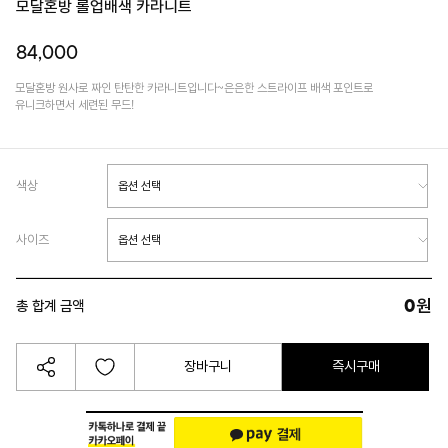
모달혼방 롤업배색 카라니트
84,000
모달혼방 원사로 짜인 탄탄한 카라니트입니다~은은한 스트라이프 배색 포인트로
유니크하면서 세련된 무드!
색상
사이즈
0
원
총 합계 금액
장바구니
즉시구매