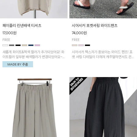
페이즐리 린넨배색 티셔츠
시어서커 포켓셔링 와이드팬츠
17,000원
74,000원
FREE
FREE
새롭게 화이트&먹색 컬러가 추가되었어요! 화
시어서커 텍스처가 돋보이는 와이드 팬츠! 포
이트컬러 앞부분 배색컬러가 변경되었어요~
켓 셔링 디테일이 더해져 캐주얼하면서도 은은
중앙 린넨배색으로 유니크하면서 페이즐리 패
한 포인트를 연출하며, 여유로운 와이드 핏으
턴으로 감각적인 분위기를 연출이 가능한 티셔
로 편안하고 멋스러운 실루엣을 완성해 줍니
츠!
다. 가볍고 쾌적한 착용감으로 여름철 데일리
아이템으로 활용하기 좋아요~