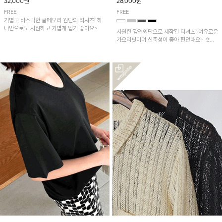
32,000원
28,000원
FREE
FREE
가볍고 바스락한 쿨메모리 원단의 티셔츠! 하
나만으로도 시원하고 가볍게 입기 좋아요~
시원한 강연원단으로 제작된 티셔츠! 여유로운
가오리핏이며 신축성이 좋아 편안해요~ 숏기
장이라 반바지나 배기핏팬츠, 스커트에 예쁘게
입기 좋습니다!