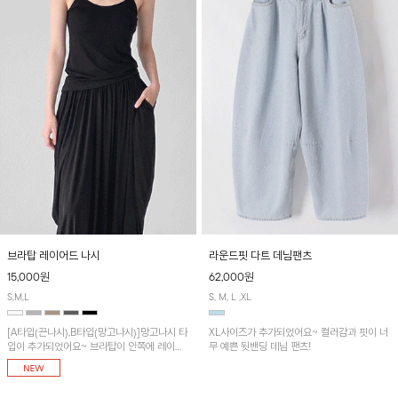
브라탑 레이어드 나시
라운드핏 다트 데님팬츠
15,000원
62,000원
S,M,L
S, M, L ,XL
[A타입(끈나시),B타입(망고나시)]망고나시 타
XL사이즈가 추가되었어요~ 컬러감과 핏이 너
입이 추가되었어요~ 브라탑이 안쪽에 레이어
무 예쁜 뒷밴딩 데님 팬츠!
드 되어 실용적인 나시!