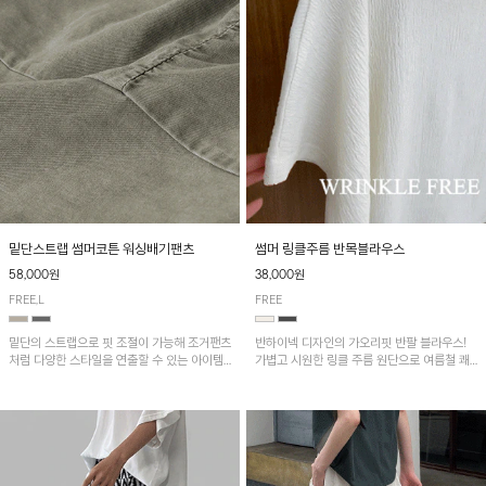
밑단스트랩 썸머코튼 워싱배기팬츠
썸머 링클주름 반목블라우스
58,000원
38,000원
FREE,L
FREE
밑단의 스트랩으로 핏 조절이 가능해 조거팬츠
반하이넥 디자인의 가오리핏 반팔 블라우스!
처럼 다양한 스타일을 연출할 수 있는 아이템!
가볍고 시원한 링클 주름 원단으로 여름철 쾌
허리 전체 밴딩과 스트링으로 편안한 착용감이
적하게 즐기기 좋은 아이템이에요~
며, 넉넉한 포켓 디테일로 실용성을 더했어요~