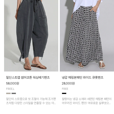
밑단스트랩 썸머코튼 워싱배기팬츠
냉감 헤링본패턴 와이드 큐롯팬츠
58,000원
28,000원
FREE,L
FREE
밑단의 스트랩으로 핏 조절이 가능해 조거팬
찰랑이는 냉감 소재와 세련된 헤링본 패턴이
츠처럼 다양한 스타일을 연출할 수 있는 아
어우러진 와이드 팬츠! 여유로운 실루엣으로
이템! 허리 전체 밴딩과 스트링으로 편안한
활동성이 뛰어나며, 가볍고 시원한 착용감으
착용감이며, 넉넉한 포켓 디테일로 실용성을
로 한여름까지 부담 없이 즐기기 좋은 아이