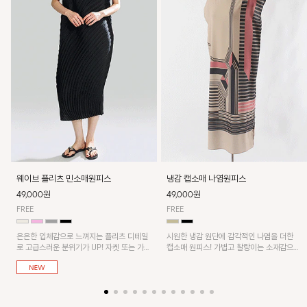
웨이브 플리츠 민소매원피스
냉감 캡소매 나염원피스
49,000원
49,000원
FREE
FREE
은은한 입체감으로 느껴지는 플리츠 디테일
시원한 냉감 원단에 감각적인 나염을 더한
로 고급스러운 분위기가 UP! 자켓 또는 가디
캡소매 원피스! 가볍고 찰랑이는 소재감으로
건과 같이 매치해도 잘 어울린답니다!
쾌적하게 착용되며, 밑단 트임 디테일이 더해
져 활동성을 높였어요~