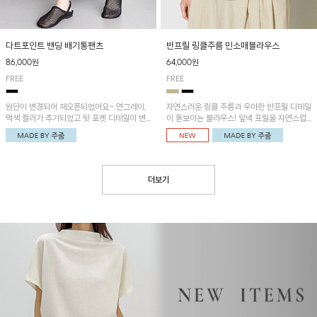
다트포인트 밴딩 배기통팬츠
반프릴 링클주름 민소매블라우스
86,000원
64,000원
FREE
FREE
원단이 변경되어 재오픈되었어요~ 연그레이,
자연스러운 링클 주름과 우아한 반프릴 디테일
먹색 컬러가 추가되었고 뒷 포켓 디테일이 변
이 돋보이는 블라우스! 앞넥 프릴을 자연스럽
경되었습니다~가볍고 시원하게 착용되는 배
게 내려 여성스러운 무드로 연출하거나, 어깨
기통팬츠! 허리밴딩과 여유로운 통으로 편안해
옆 단추에 걸어 세련된 카울넥 스타일로 연출
매일 손이 자주 갈 아이템!
할 수 있는 아이템이에요~
더보기