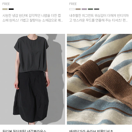
FREE
FREE
시원한 냉감 원단에 감각적인 나염을 더한 캡
내추럴한 피그먼트 워싱감이 더해져 빈티지하
소매 원피스! 가볍고 찰랑이는 소재감으로 쾌
고 멋스러운 무드를 연출해 주는 티셔츠! 편안
적하게 착용되며, 밑단 트임 디테일이 더해져
한 루즈핏으로 여유롭게 착용하기 좋은 아이템
활동성을 높였어요~
이에요~
뒷리본 밑단핀턱 냉감블라우스
배색단가라 슬라브 반팔티셔츠