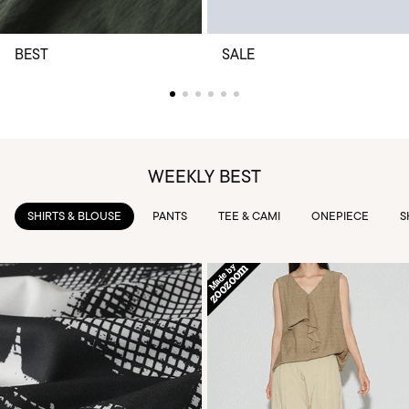
BEST
SALE
WEEKLY BEST
SHIRTS & BLOUSE
PANTS
TEE & CAMI
ONEPIECE
S