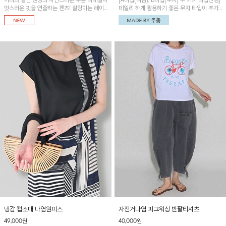
허리와 밑단 밴딩의 자연스러운 주름 디테일이
[A타입(나염), B타입(무지) 두 가지 타입진행]
멋스러운 핏을 연출하는 팬츠! 찰랑이는 레이
데일리 하게 활용하기 좋은 무지 타입이 추가
온 소재로 가볍고 시원하게 착용되며, 여유로
되었어요~ 볼륨감 있는 항아리핏 실루엣이 유
운 실루엣으로 활동성이 좋아 데일리 하게 즐
니크하며 포켓디테일이 POINT!
기기 좋은 아이템입니다~
냉감 캡소매 나염원피스
자전거나염 피그워싱 반팔티셔츠
49,000원
40,000원