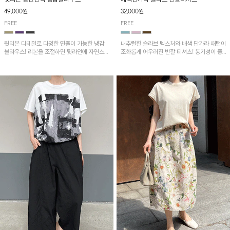
49,000원
32,000원
FREE
FREE
뒷리본 디테일로 다양한 연출이 가능한 냉감
내추럴한 슬라브 텍스처와 배색 단가라 패턴이
블라우스! 리본을 조절하면 뒷라인에 자연스러
조화롭게 어우러진 반팔 티셔츠! 통기성이 좋
운 셔링이 더해져 여성스러운 무드를 완성하
아 여름철 시원하게 착용하기 좋아요~
며, 밑단 핀턱 디테일이 더해져 세련된 포인트
를 더해줍니다.