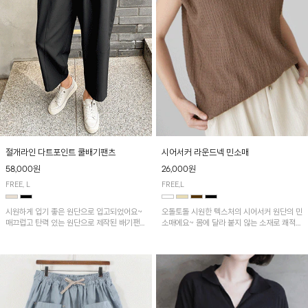
시어서커 라운드넥 민소매
절개라인 다트포인트 쿨배기팬츠
26,000원
58,000원
FREE,L
FREE, L
오돌토돌 시원한 텍스처의 시어서커 원단의 민
시원하게 입기 좋은 원단으로 입고되었어요~
소매에요~ 몸에 달라 붙지 않는 소재로 쾌적하
매끄럽고 탄력 있는 원단으로 제작된 배기팬츠
게 착용하기 좋은 ITEM!
입니다! 유니크한 다트절개 포인트가 돋보이며
뒷밴딩으로 편안하게~