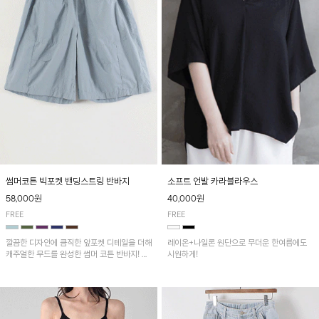
썸머코튼 빅포켓 밴딩스트링 반바지
소프트 언발 카라블라우스
58,000원
40,000원
FREE
FREE
깔끔한 디자인에 큼직한 앞포켓 디테일을 더해
레이온+나일론 원단으로 무더운 한여름에도
캐주얼한 무드를 완성한 썸머 코튼 반바지! 허
시원하게!
리 밴딩과 스트링으로 편안한 핏을 연출하며,
가볍고 쾌적한 착용감으로 여름 시즌 내내 데
일리 하게 활용하기 좋아요~