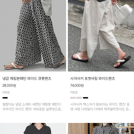
냉감 헤링본패턴 와이드 큐롯팬츠
시어서커 포켓셔링 와이드팬츠
28,000원
74,000원
FREE
FREE
찰랑이는 냉감 소재와 세련된 헤링본 패턴이
시어서커 텍스처가 돋보이는 와이드 팬츠! 포
어우러진 와이드 팬츠! 여유로운 실루엣으로
켓 셔링 디테일이 더해져 캐주얼하면서도 은은
활동성이 뛰어나며, 가볍고 시원한 착용감으로
한 포인트를 연출하며, 여유로운 와이드 핏으
한여름까지 부담 없이 즐기기 좋은 아이템입니
로 편안하고 멋스러운 실루엣을 완성해 줍니
다.
다. 가볍고 쾌적한 착용감으로 여름철 데일리
아이템으로 활용하기 좋아요~