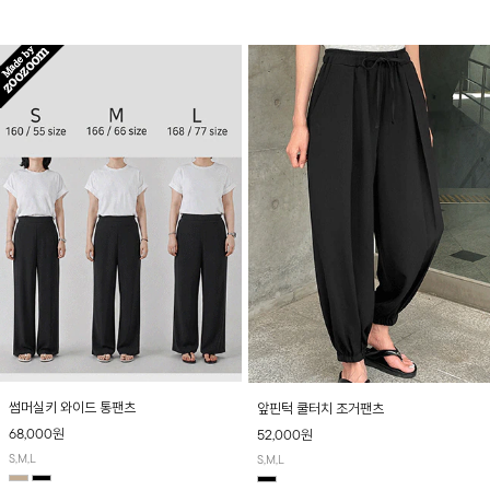
산뜻하게 입어보실 거예요~
썸머실키 와이드 통팬츠
앞핀턱 쿨터치 조거팬츠
68,000원
52,000원
S,M,L
S,M,L