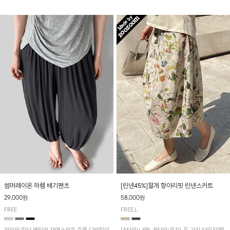
썸머레이온 하렘 배기팬츠
[린넨45%]절개 항아리핏 린넨스커트
29,000원
58,000원
FREE
FREE,L