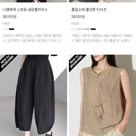
나염배색 스트링 냉감블라우스
롤업소매 쿨코튼 티셔츠
38,000원
24,000원
FREE
FREE
시원하고 쾌적한 냉감 소재로 제작된 블라우
가볍고 산뜻한 면혼방소재로 여름까지 착용하
스! 감각적인 나염 배색이 포인트가 되어 고급
기 좋은 원단감이에요~ 2단 롤업 된 소매디테
스럽고 세련된 분위기를 연출하며, 스트링 디
일이 캐주얼한 무드의 티셔츠로 언발란스한 기
테일로 핏 조절이 가능해 다양한 실루엣으로
장감은 뒷라인까지 예쁘게 연출돼요~
착용 가능합니다~