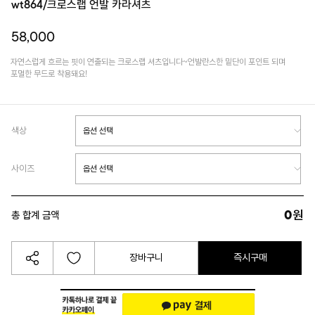
wt864/크로스랩 언발 카라셔츠
58,000
자연스럽게 흐르는 핏이 연출되는 크로스랩 셔츠입니다~언발란스한 밑단이 포인트 되며
포멀한 무드로 착용돼요!
색상
사이즈
0
원
총 합계 금액
장바구니
즉시구매