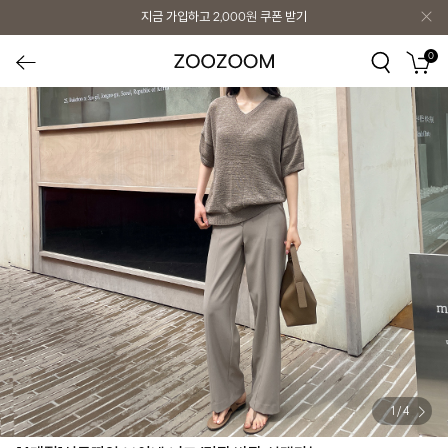
지금 가입하고
2,000원
쿠폰 받기
0
1
/
4