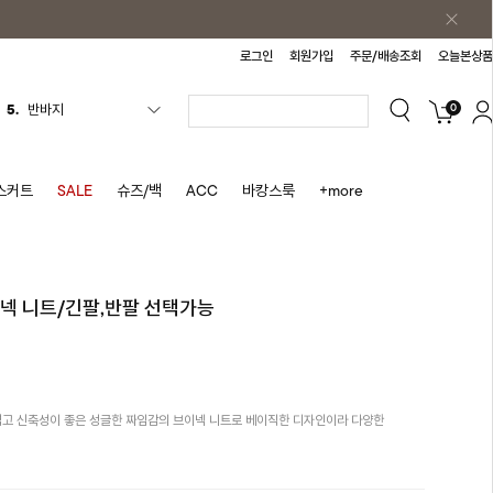
로그인
회원가입
주문/배송조회
오늘본상품
0
6.
여름티
7.
가디건
8.
셔츠
스커트
SALE
슈즈/백
ACC
바캉스룩
+more
9.
청치마
10.
바스락원피스
1.
원피스
이넥 니트/긴팔,반팔 선택가능
2.
블라우스
3.
나시
4.
스커트
고 신축성이 좋은 성글한 짜임감의 브이넥 니트로 베이직한 디자인이라 다양한
5.
반바지