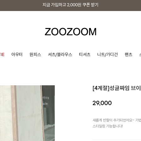
지금 가입하고
2,000원
쿠폰 받기
지금 가입하고
2,000원
쿠폰 받기
IE
아우터
원피스
셔츠/블라우스
티셔츠
니트/가디건
팬츠
[4계절]성글짜임 브
29,000
새롭게 반팔이 추가되었어요~ 가볍
스타일링 가능합니다!