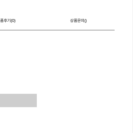
품후기(
0
)
상품문의()