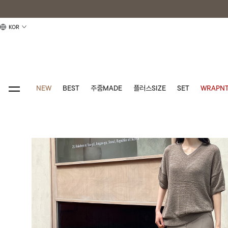
KOR
NEW
BEST
주줌MADE
플러스SIZE
SET
WRAPNT