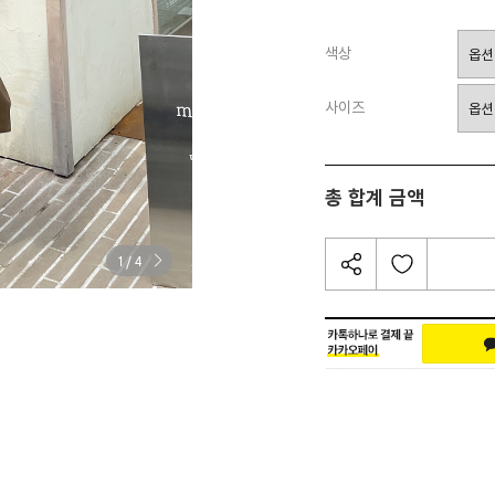
색상
사이즈
총 합계 금액
/
1
4