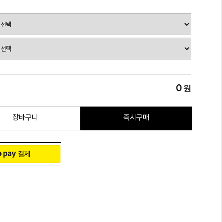
0
원
장바구니
즉시구매