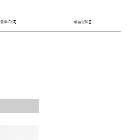
품후기(
0
)
상품문의()