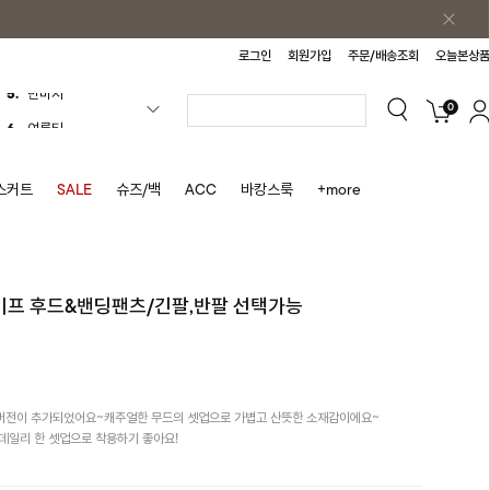
로그인
회원가입
주문/배송조회
오늘본상품
0
6.
여름티
7.
가디건
8.
셔츠
스커트
SALE
슈즈/백
ACC
바캉스룩
+more
9.
청치마
10.
바스락원피스
1.
원피스
라이프 후드&밴딩팬츠/긴팔,반팔 선택가능
2.
블라우스
3.
나시
4.
스커트
 버전이 추가되었어요~캐주얼한 무드의 셋업으로 가볍고 산뜻한 소재감이에요~
5.
반바지
데일리 한 셋업으로 착용하기 좋아요!