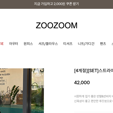
지금 가입하고
2,000원
쿠폰 받기
지금 가입하고
2,000원
쿠폰 받기
IE
아우터
원피스
셔츠/블라우스
티셔츠
니트/가디건
팬츠
[4계절][SET]스트
42,000
시원하게 입기 좋은 반팔&반바지
신축성이 좋고 편안한 루즈핏으로 