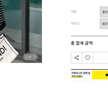
색상
사이즈
총 합계 금액
/
1
4