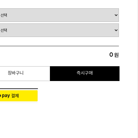
0
원
장바구니
즉시구매