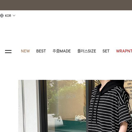
KOR
NEW
BEST
주줌MADE
플러스SIZE
SET
WRAPNT