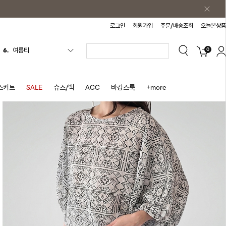
로그인
회원가입
주문/배송조회
오늘본상품
0
7.
가디건
8.
후드
9.
로프나염 스트링포인트 텐셀
스커트
SALE
슈즈/백
ACC
바캉스룩
+more
블라우스
10.
시어 체크 민소매원피스
1.
원피스
2.
블라우스
3.
나시
4.
스커트
5.
반바지
6.
여름티