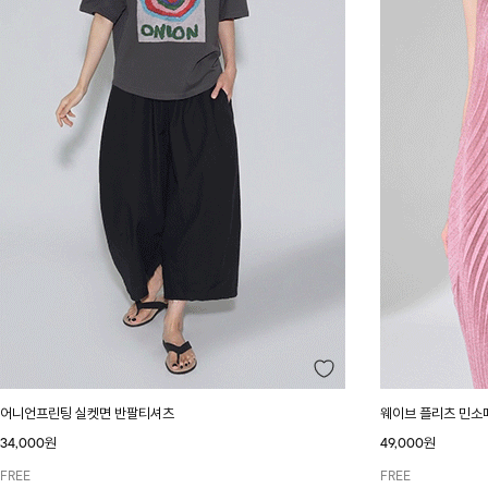
어니언프린팅 실켓면 반팔티셔츠
웨이브 플리츠 민소
34,000원
49,000원
FREE
FREE