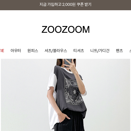
지금 가입하고
2,000원
쿠폰 받기
지금 가입하고
2,000원
쿠폰 받기
IE
아우터
원피스
셔츠/블라우스
티셔츠
니트/가디건
팬츠