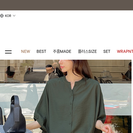
KOR
NEW
BEST
주줌MADE
플러스SIZE
SET
WRAPNT