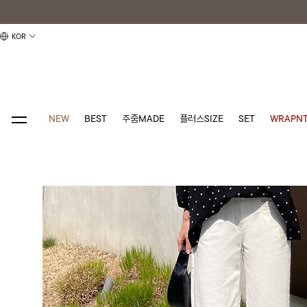
KOR
NEW
BEST
주줌MADE
플러스SIZE
SET
WRAPNT