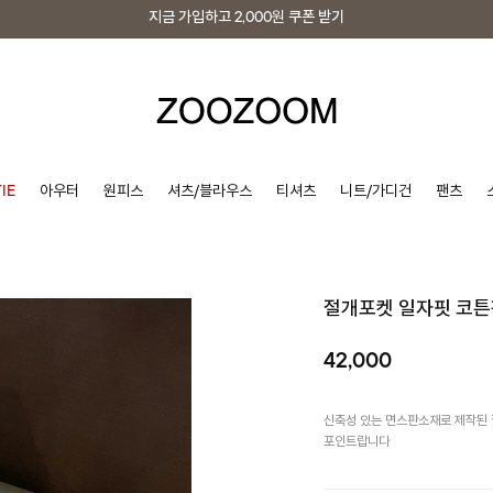
지금 가입하고
2,000원
쿠폰 받기
지금 가입하고
2,000원
쿠폰 받기
IE
아우터
원피스
셔츠/블라우스
티셔츠
니트/가디건
팬츠
절개포켓 일자핏 코
42,000
신축성 있는 면스판소재로 제작된
포인트랍니다