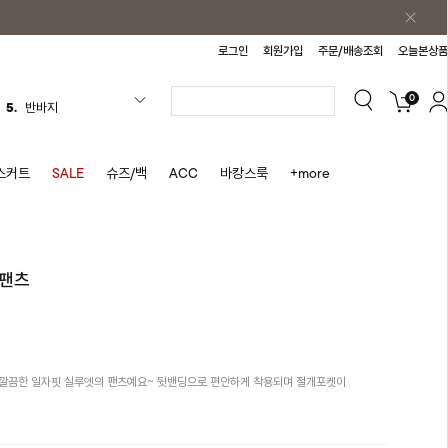
로그인
회원가입
주문/배송조회
오늘본상품
0
5.
반바지
6.
여름티
7.
가디건
스커트
SALE
슈즈/백
ACC
바캉스룩
+more
8.
셔츠
9.
청치마
10.
바스락원피스
튼팬츠
1.
원피스
2.
블라우스
3.
나시
 깔끔한 일자핏 실루엣의 팬츠예요~ 뒷밴딩으로 편안하게 착용되며 절개포켓이
4.
스커트