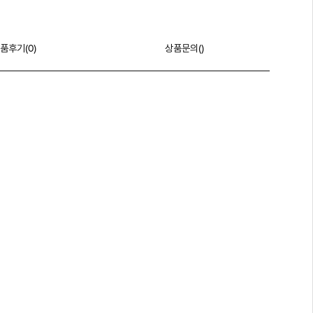
품후기(
0
)
상품문의()