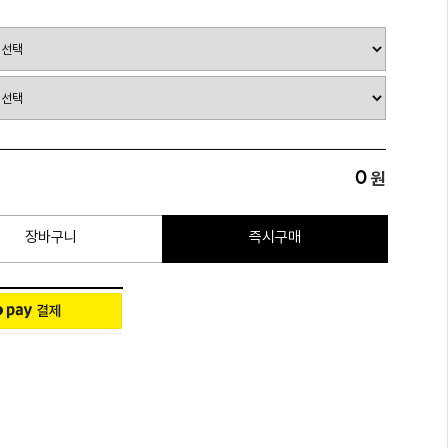
0
원
장바구니
즉시구매