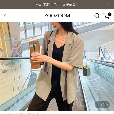
지금 가입하고
2,000원
쿠폰 받기
0
1
/
4