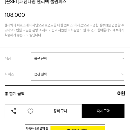
[끈SET]패턴나염 헨리넥 쿨원피스
108,000
헨리넥과 퍼프소매 디자인으로 포인트를 더한 원피스! 허리끈으로 다양한 실루엣을 연출할 수
있어요~ 텐셀 나일론 혼방 소재로 가볍고 시원한 터치감을 느낄 수 있어 한여름에도 쾌적하게
착용하기 좋은 아이템입니다
색상
사이즈
0
원
총 합계 금액
장바구니
즉시구매