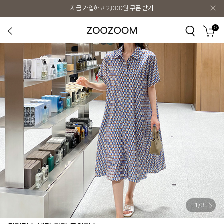
지금 가입하고
2,000원
쿠폰 받기
0
1
/
3