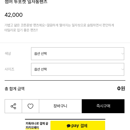
썸머 투포켓 일자통팬츠
42,000
가볍고 얇은 코튼혼방 팬츠에요~깔끔하게 떨어지는 일자핏으로 슬림하면서 편안하게
데일리로 입기 좋은 팬츠!!
색상
사이즈
0
원
총 합계 금액
장바구니
즉시구매