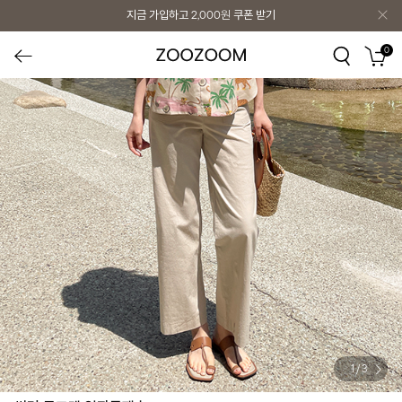
지금 가입하고
2,000원
쿠폰 받기
0
1
/
3