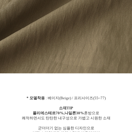
* 모델착용
: 베이지(Beige) / 프리사이즈(55~77)
소재TIP
폴리에스테르70%,나일론30%
혼방으로
쾌적하면서도 탄탄한 내구성으로 가볍고 시원한 소재
군더더기 없는 심플한 디자인으로