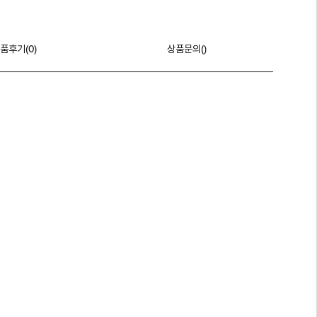
품후기(
0
)
상품문의()