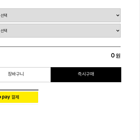
0
원
장바구니
즉시구매