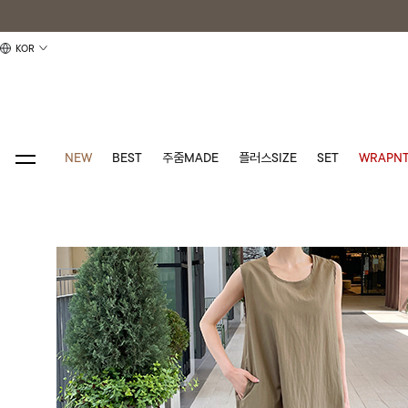
KOR
NEW
BEST
주줌MADE
플러스SIZE
SET
WRAPNT