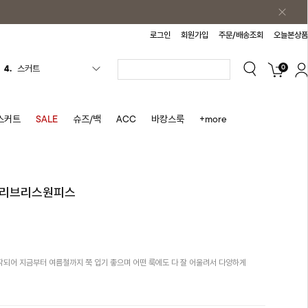
로그인
회원가입
주문/배송조회
오늘본상품
4.
스커트
0
5.
반바지
6.
여름티
7.
가디건
스커트
SALE
슈즈/백
ACC
바캉스룩
+more
8.
셔츠
9.
청치마
10.
바스락원피스
슬리브리스원피스
1.
원피스
2.
블라우스
3.
나시
되어 지금부터 여름철까지 쭉 입기 좋으며 어떤 룩에도 다 잘 어울려서 다양하게