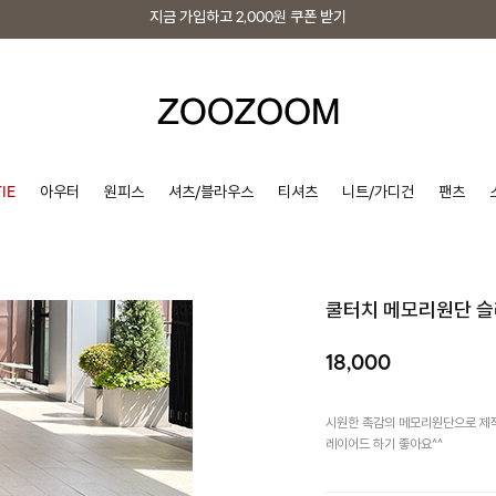
지금 가입하고
2,000원
쿠폰 받기
지금 가입하고
2,000원
쿠폰 받기
IE
아우터
원피스
셔츠/블라우스
티셔츠
니트/가디건
팬츠
쿨터치 메모리원단 
18,000
시원한 촉감의 메모리원단으로 제작
레이어드 하기 좋아요^^