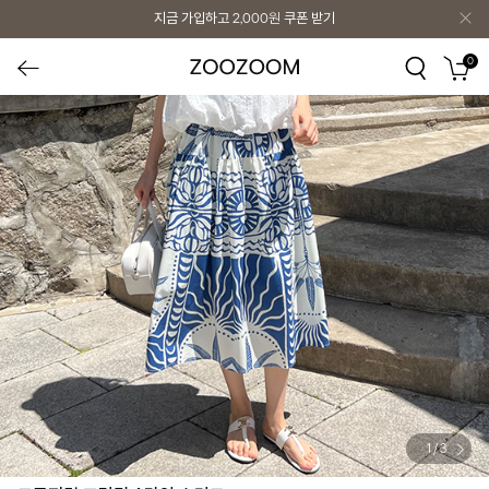
지금 가입하고
2,000원
쿠폰 받기
0
1
/
3