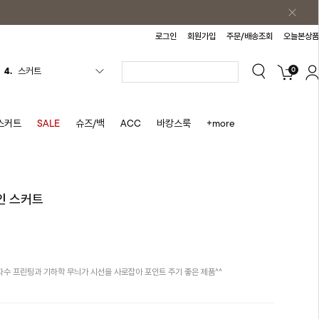
로그인
회원가입
주문/배송조회
오늘본상품
0
5.
반바지
6.
여름티
7.
가디건
스커트
SALE
슈즈/백
ACC
바캉스룩
+more
8.
셔츠
9.
청치마
10.
바스락원피스
인 스커트
1.
원피스
2.
블라우스
3.
나시
수 프린팅과 기하학 무늬가 시선을 사로잡아 포인트 주기 좋은 제품^^
4.
스커트