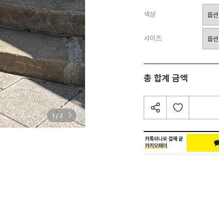
색상
사이즈
총 합계 금액
/
1
3