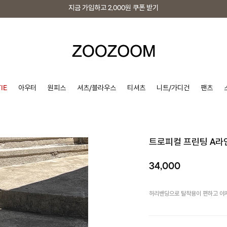
지금 가입하고
2,000원
쿠폰 받기
지금 가입하고
2,000원
쿠폰 받기
IE
아우터
원피스
셔츠/블라우스
티셔츠
니트/가디건
팬츠
트로피컬 프린팅 A라
34,000
허리밴딩으로 탈착용이 편하고 야자