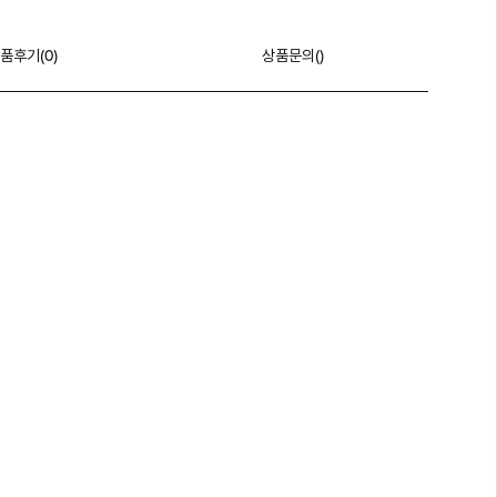
품후기(
0
)
상품문의()