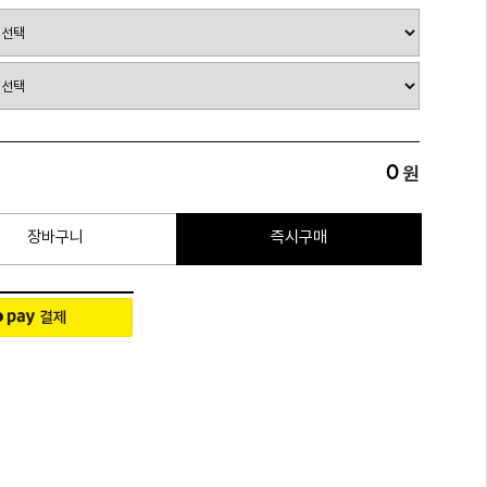
0
원
장바구니
즉시구매