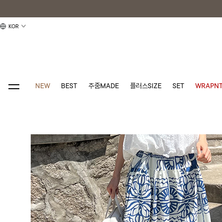
KOR
NEW
BEST
주줌MADE
플러스SIZE
SET
WRAPNT