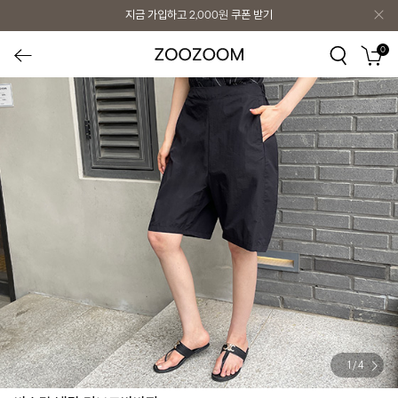
지금 가입하고
2,000원
쿠폰 받기
0
1
/
4