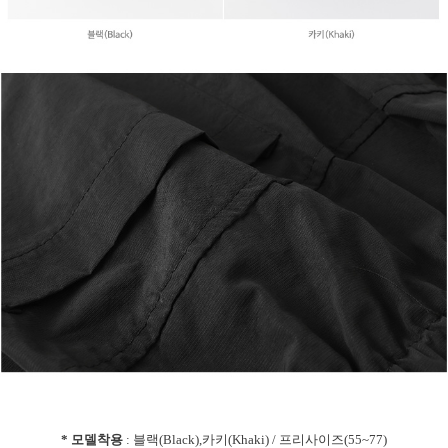
* 모델착용
: 블랙(Black),카키(Khaki) / 프리사이즈(55~77)