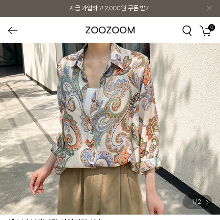
지금 가입하고
2,000원
쿠폰 받기
0
1
/
2